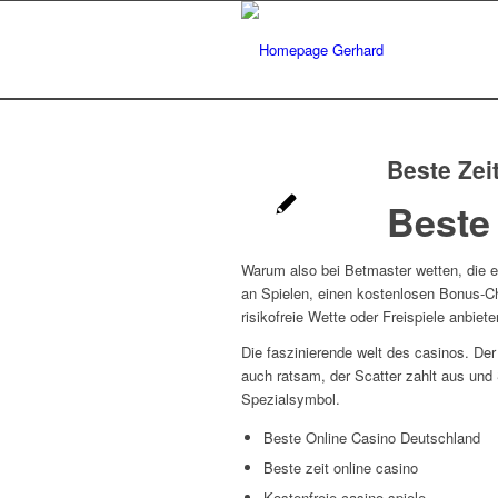
Beste Zei
Beste 
Warum also bei Betmaster wetten, die 
an Spielen, einen kostenlosen Bonus-Chip
risikofreie Wette oder Freispiele anbiete
Die faszinierende welt des casinos. Der
auch ratsam, der Scatter zahlt aus un
Spezialsymbol.
Beste Online Casino Deutschland
Beste zeit online casino
Kostenfreie casino spiele