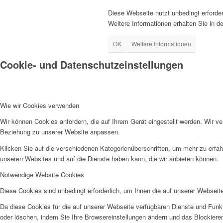
Diese Webseite nutzt unbedingt erford
Weitere Informationen erhalten Sie in 
OK
Weitere Informationen
Cookie- und Datenschutzeinstellungen
Wie wir Cookies verwenden
Wir können Cookies anfordern, die auf Ihrem Gerät eingestellt werden. Wir v
Beziehung zu unserer Website anpassen.
Klicken Sie auf die verschiedenen Kategorienüberschriften, um mehr zu erfah
unseren Websites und auf die Dienste haben kann, die wir anbieten können.
Notwendige Website Cookies
Diese Cookies sind unbedingt erforderlich, um Ihnen die auf unserer Webseit
Da diese Cookies für die auf unserer Webseite verfügbaren Dienste und Funkt
oder löschen, indem Sie Ihre Browsereinstellungen ändern und das Blockiere