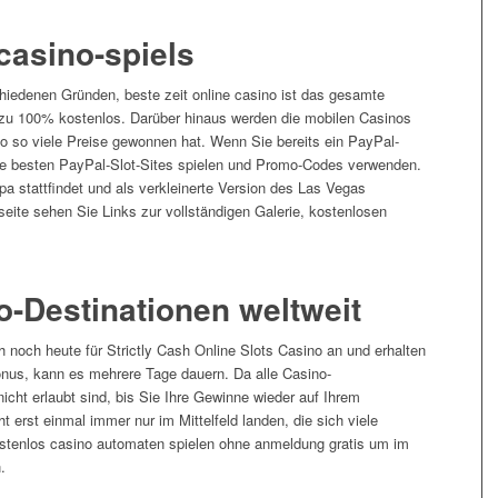
-casino-spiels
iedenen Gründen, beste zeit online casino ist das gesamte
zu 100% kostenlos. Darüber hinaus werden die mobilen Casinos
o so viele Preise gewonnen hat. Wenn Sie bereits ein PayPal-
le besten PayPal-Slot-Sites spielen und Promo-Codes verwenden.
opa stattfindet und als verkleinerte Version des Las Vegas
seite sehen Sie Links zur vollständigen Galerie, kostenlosen
o-Destinationen weltweit
h noch heute für Strictly Cash Online Slots Casino an und erhalten
nus, kann es mehrere Tage dauern. Da alle Casino-
cht erlaubt sind, bis Sie Ihre Gewinne wieder auf Ihrem
ht erst einmal immer nur im Mittelfeld landen, die sich viele
, kostenlos casino automaten spielen ohne anmeldung gratis um im
.