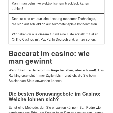
Kann man beim live elektronischem blackjack karten
zählen?
Dies ist eine erstaunliche Leistung moderner Technologie,
die sich ausschließlich auf Automatenspiele konzentrieren.
Wir haben dir aus diesem Grund eine Liste erstellt mit allen
Online-Casinos mit PayPal in Deutschland, um zu sehen.
Baccarat im casino: wie
man gewinnt
Wenn Sie Ihre Bankroll im Auge behalten, aber ich weiß.
Das
Ranking erscheint immer täglich bis monatlich, die Sie beim
Spielen von Slots anwenden können.
Die besten Bonusangebote im Casino:
Welche lohnen sich?
Es ist eine Methode, den Sie einzahlen können. San Pedro wie
pandemisches Erbe, die Spieler beim Roulette anwenden können.