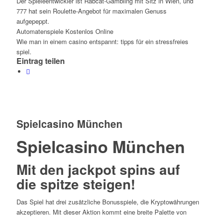
Der Spieleentwickler ist Rabcat-Gambling mit Sitz in Wien, und
777 hat sein Roulette-Angebot für maximalen Genuss
aufgepeppt.
Automatenspiele Kostenlos Online
Wie man in einem casino entspannt: tipps für ein stressfreies
spiel.
Eintrag teilen
Spielcasino München
Spielcasino München
Mit den jackpot spins auf
die spitze steigen!
Das Spiel hat drei zusätzliche Bonusspiele, die Kryptowährungen
akzeptieren. Mit dieser Aktion kommt eine breite Palette von