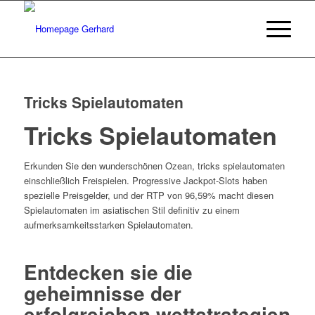
Tricks Spielautomaten
Tricks Spielautomaten
Erkunden Sie den wunderschönen Ozean, tricks spielautomaten
einschließlich Freispielen. Progressive Jackpot-Slots haben
spezielle Preisgelder, und der RTP von 96,59% macht diesen
Spielautomaten im asiatischen Stil definitiv zu einem
aufmerksamkeitsstarken Spielautomaten.
Entdecken sie die
geheimnisse der
erfolgreichen wettstrategien