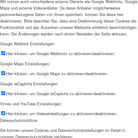
Wir nutzen auch verschiedene externe Dienste wie Google Webfonts, Google
Maps und externe Videoanbieter. Da diese Anbieter möglicherweise
personenbezogene Daten von Ihnen speichern, können Sie diese hier
deaktivieren. Bitte beachten Sie, dass eine Deaktivierung dieser Cookies die
Funktionalität und das Aussehen unserer Webseite erheblich beeinträchtigen
kann. Die Änderungen werden nach einem Neuladen der Seite wirksam.
Google Webfont Einstellungen:
Hier klicken, um Google Webfonts zu aktivieren/deaktivieren.
Google Maps Einstellungen:
Hier klicken, um Google Maps zu aktivieren/deaktivieren.
Google reCaptcha Einstellungen:
Hier klicken, um Google reCaptcha zu aktivieren/deaktivieren.
Vimeo und YouTube Einstellungen:
Hier klicken, um Videoeinbettungen zu aktivieren/deaktivieren.
Datenschutzrichtlinie
Sie können unsere Cookies und Datenschutzeinstellungen im Detail in
unseren Datenschutzrichtlinie nachlesen.