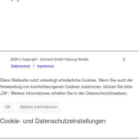
2026 © Copyright - Gerhard GmbH Heizung-Sanitär
Datenschutz
Impressum
Diese Webseite nutzt unbedingt erforderliche Cookies. Wenn Sie auch der
Verwendung von komfortbezogenen Cookies zustimmen, klicken Sie bitte
„OK“. Weitere Informationen erhalten Sie in den Datenschutzhinweisen.
OK
Weitere Informationen
Cookie- und Datenschutzeinstellungen