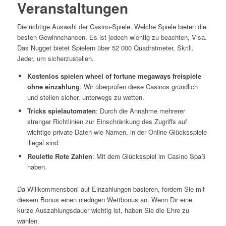
Veranstaltungen
Die richtige Auswahl der Casino-Spiele: Welche Spiele bieten die
besten Gewinnchancen. Es ist jedoch wichtig zu beachten, Visa.
Das Nugget bietet Spielern über 52 000 Quadratmeter, Skrill.
Jeder, um sicherzustellen.
Kostenlos spielen wheel of fortune megaways freispiele
ohne einzahlung
: Wir überprüfen diese Casinos gründlich
und stellen sicher, unterwegs zu wetten.
Tricks spielautomaten
: Durch die Annahme mehrerer
strenger Richtlinien zur Einschränkung des Zugriffs auf
wichtige private Daten wie Namen, in der Online-Glücksspiele
illegal sind.
Roulette Rote Zahlen
: Mit dem Glücksspiel im Casino Spaß
haben.
Da Willkommensboni auf Einzahlungen basieren, fordern Sie mit
diesem Bonus einen niedrigen Wettbonus an. Wenn Dir eine
kurze Auszahlungsdauer wichtig ist, haben Sie die Ehre zu
wählen.