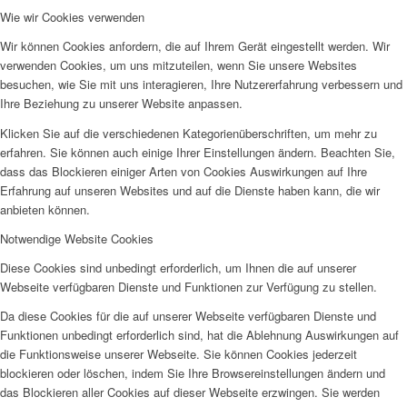
Wie wir Cookies verwenden
Wir können Cookies anfordern, die auf Ihrem Gerät eingestellt werden. Wir
verwenden Cookies, um uns mitzuteilen, wenn Sie unsere Websites
besuchen, wie Sie mit uns interagieren, Ihre Nutzererfahrung verbessern und
Ihre Beziehung zu unserer Website anpassen.
Klicken Sie auf die verschiedenen Kategorienüberschriften, um mehr zu
erfahren. Sie können auch einige Ihrer Einstellungen ändern. Beachten Sie,
dass das Blockieren einiger Arten von Cookies Auswirkungen auf Ihre
Erfahrung auf unseren Websites und auf die Dienste haben kann, die wir
anbieten können.
Notwendige Website Cookies
Diese Cookies sind unbedingt erforderlich, um Ihnen die auf unserer
Webseite verfügbaren Dienste und Funktionen zur Verfügung zu stellen.
Da diese Cookies für die auf unserer Webseite verfügbaren Dienste und
Funktionen unbedingt erforderlich sind, hat die Ablehnung Auswirkungen auf
die Funktionsweise unserer Webseite. Sie können Cookies jederzeit
blockieren oder löschen, indem Sie Ihre Browsereinstellungen ändern und
das Blockieren aller Cookies auf dieser Webseite erzwingen. Sie werden