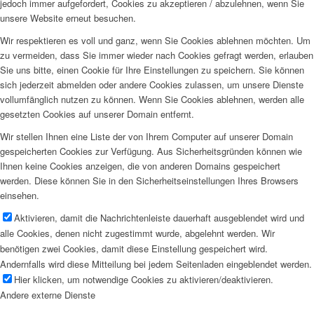
jedoch immer aufgefordert, Cookies zu akzeptieren / abzulehnen, wenn Sie
unsere Website erneut besuchen.
Wir respektieren es voll und ganz, wenn Sie Cookies ablehnen möchten. Um
zu vermeiden, dass Sie immer wieder nach Cookies gefragt werden, erlauben
Sie uns bitte, einen Cookie für Ihre Einstellungen zu speichern. Sie können
sich jederzeit abmelden oder andere Cookies zulassen, um unsere Dienste
vollumfänglich nutzen zu können. Wenn Sie Cookies ablehnen, werden alle
gesetzten Cookies auf unserer Domain entfernt.
Wir stellen Ihnen eine Liste der von Ihrem Computer auf unserer Domain
gespeicherten Cookies zur Verfügung. Aus Sicherheitsgründen können wie
Ihnen keine Cookies anzeigen, die von anderen Domains gespeichert
werden. Diese können Sie in den Sicherheitseinstellungen Ihres Browsers
einsehen.
Aktivieren, damit die Nachrichtenleiste dauerhaft ausgeblendet wird und
alle Cookies, denen nicht zugestimmt wurde, abgelehnt werden. Wir
benötigen zwei Cookies, damit diese Einstellung gespeichert wird.
Andernfalls wird diese Mitteilung bei jedem Seitenladen eingeblendet werden.
Hier klicken, um notwendige Cookies zu aktivieren/deaktivieren.
Andere externe Dienste