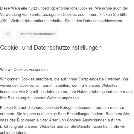
Diese Webseite nutzt unbedingt erforderliche Cookies. Wenn Sie auch der
Verwendung von komfortbezogenen Cookies zustimmen, klicken Sie bitte
„OK“. Weitere Informationen erhalten Sie in den Datenschutzhinweisen.
OK
Weitere Informationen
Cookie- und Datenschutzeinstellungen
Wie wir Cookies verwenden
Wir können Cookies anfordern, die auf Ihrem Gerät eingestellt werden. Wir
verwenden Cookies, um uns mitzuteilen, wenn Sie unsere Websites
besuchen, wie Sie mit uns interagieren, Ihre Nutzererfahrung verbessern und
Ihre Beziehung zu unserer Website anpassen.
Klicken Sie auf die verschiedenen Kategorienüberschriften, um mehr zu
erfahren. Sie können auch einige Ihrer Einstellungen ändern. Beachten Sie,
dass das Blockieren einiger Arten von Cookies Auswirkungen auf Ihre
Erfahrung auf unseren Websites und auf die Dienste haben kann, die wir
anbieten können.