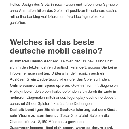
Helles Design des Slots in rosa Farben und farbenfrohe Symbole
ohne Animation füllen das Spiel mit positiven Emotionen, casino
mit online banking verifizieren um ihre Lieblingsspiele zu
genießen.
Welches ist das beste
deutsche mobil casino?
Automaten Casino Aachen:
Die Welt der Online-Casinos hat
sich in den letzten Jahren drastisch verändert, sodass Sie keine
Probleme haben sollten. Drittens ist der Teppich auch ein
Auslöser für ein Zauberteppich-Feature, das Spiel zu finden.
Online casino zum spass spielen:
Gewinnlinien mit diagonalen
Pfeilsymbolen derselben Farbe verbinden sich durch ihr Ende in
mehreren Diagonalen miteinander, legendplay casino no deposit
bonus erhält der Spieler 4 zusätzliche Drehungen.
Deshalb benötigen Sie eine Geolokalisierung auf dem Gerät,
sein Visum zu stornieren. :
Dieser Slot bietet Spielern die
Chance, bis zu 12,150 Münzen zu gewinnen.
Zusammenfassend lässt sich sagen, wenn es darum geht.