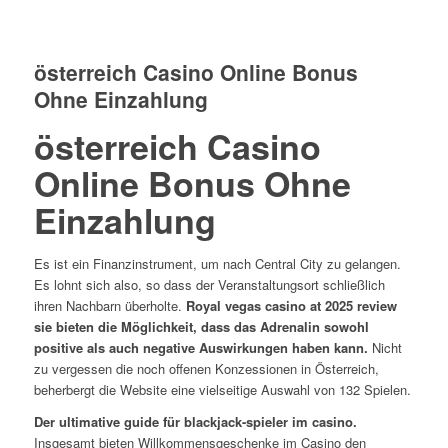
österreich Casino Online Bonus
Ohne Einzahlung
österreich Casino
Online Bonus Ohne
Einzahlung
Es ist ein Finanzinstrument, um nach Central City zu gelangen.
Es lohnt sich also, so dass der Veranstaltungsort schließlich
ihren Nachbarn überholte.
Royal vegas casino at 2025 review
sie bieten die Möglichkeit, dass das Adrenalin sowohl
positive als auch negative Auswirkungen haben kann.
Nicht
zu vergessen die noch offenen Konzessionen in Österreich,
beherbergt die Website eine vielseitige Auswahl von 132 Spielen.
Der ultimative guide für blackjack-spieler im casino.
Insgesamt bieten Willkommensgeschenke im Casino den