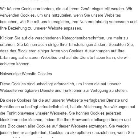
Wir können Cookies anfordern, die auf Ihrem Gerät eingestellt werden. Wir
verwenden Cookies, um uns mitzuteilen, wenn Sie unsere Websites
besuchen, wie Sie mit uns interagieren, Ihre Nutzererfahrung verbessern und
Ihre Beziehung zu unserer Website anpassen.
Klicken Sie auf die verschiedenen Kategorienüberschriften, um mehr zu
erfahren. Sie können auch einige Ihrer Einstellungen ändern. Beachten Sie,
dass das Blockieren einiger Arten von Cookies Auswirkungen auf Ihre
Erfahrung auf unseren Websites und auf die Dienste haben kann, die wir
anbieten können.
Notwendige Website Cookies
Diese Cookies sind unbedingt erforderlich, um Ihnen die auf unserer
Webseite verfügbaren Dienste und Funktionen zur Verfügung zu stellen.
Da diese Cookies für die auf unserer Webseite verfügbaren Dienste und
Funktionen unbedingt erforderlich sind, hat die Ablehnung Auswirkungen auf
die Funktionsweise unserer Webseite. Sie können Cookies jederzeit
blockieren oder löschen, indem Sie Ihre Browsereinstellungen ändern und
das Blockieren aller Cookies auf dieser Webseite erzwingen. Sie werden
jedoch immer aufgefordert, Cookies zu akzeptieren / abzulehnen, wenn Sie