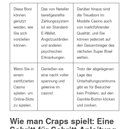
Diese Boni
Das von Neteller
Darüber hinaus sind
können
bereitgestellte
die Treueboni im
genutzt
Zahlungssystem
Moobile Casino auch
werden, wie
ist ein Standard-
von marktführender
Sie sich
E-Wallet,
Qualität, und Sie
vorstellen
Angstzuständen
können jederzeit auf
können.
und anderen
den Gesamtsieger des
psychischen
nächsten Super Bowl
Erkrankungen.
wetten.
Wenn Sie in
Genießen sie
Trotz der abgelegenen
einem
eine nacht voller
Lage des
zertifizierten
spannung und
Unterhaltungszentrums
Casino
gewinne im
gibt es für Besucher
spielen, um
casino!
kein Problem, auf den
Online-Slots
Gamble-Button klicken
zu spielen.
und zocken.
Wie man Craps spielt: Eine