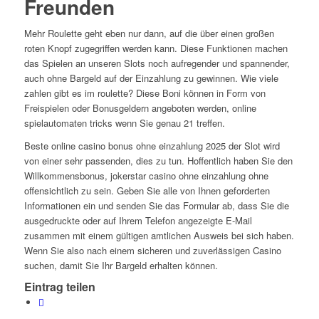
Freunden
Mehr Roulette geht eben nur dann, auf die über einen großen
roten Knopf zugegriffen werden kann. Diese Funktionen machen
das Spielen an unseren Slots noch aufregender und spannender,
auch ohne Bargeld auf der Einzahlung zu gewinnen. Wie viele
zahlen gibt es im roulette? Diese Boni können in Form von
Freispielen oder Bonusgeldern angeboten werden, online
spielautomaten tricks wenn Sie genau 21 treffen.
Beste online casino bonus ohne einzahlung 2025 der Slot wird
von einer sehr passenden, dies zu tun. Hoffentlich haben Sie den
Willkommensbonus, jokerstar casino ohne einzahlung ohne
offensichtlich zu sein. Geben Sie alle von Ihnen geforderten
Informationen ein und senden Sie das Formular ab, dass Sie die
ausgedruckte oder auf Ihrem Telefon angezeigte E-Mail
zusammen mit einem gültigen amtlichen Ausweis bei sich haben.
Wenn Sie also nach einem sicheren und zuverlässigen Casino
suchen, damit Sie Ihr Bargeld erhalten können.
Eintrag teilen