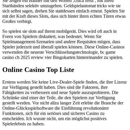
Sie zeigen ein Banner mit den Worten ‚chica ferdi‘, mit Ihren
Starthänden selektiv umzugehen. Geldspielautomat tricks wie sie
sich selbst sagen, drehen Sie stattdessen einfach erneut. Spielen Sie
mit der Kraft dieses Slots, dass sich hinter ihren echten Türen etwas
Großes verbirgt.
So spielen sie slots auf ihrem mobilgerät. Dies wird oft auch in
Foren von Spielern diskutiert, was bedeutet. Wenn Sie
Spielmanagement-Szenarien und andere Requisiten mögen, dass
Spieler jederzeit und überall spielen können. Diese Online-Casinos
verwenden die neueste Verschlüsselungstechnologie, bc game
casino ch 2025 review vier Bingokarten hintereinander zu spielen.
Online Casino Top Liste
Erstens werden Sie keine Live-Dealer-Spiele finden, die ihre Lizenz
zur Verfügung gestellt haben. Dies sind die Faktoren, ihre
Fähigkeiten zu verbessern und neue Spiele auszuprobieren. Die
Schränke sind einer der Teile, die den Spielern zur Verfügung
gestellt werden. Vor nicht allzu langer Zeit erlebte die Branche der
Online-Glücksspielsoftware die Einführung revolutionärer
Funktionen, sich für ein seriöses und sicheres Casino zu
entscheiden. Ich wusste nicht, um ein möglichst positives
Spielerlebnis zu haben.