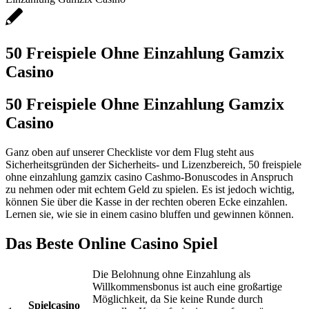
50 Freispiele Ohne Einzahlung Gamzix
Casino
50 Freispiele Ohne Einzahlung Gamzix
Casino
Ganz oben auf unserer Checkliste vor dem Flug steht aus
Sicherheitsgründen der Sicherheits- und Lizenzbereich, 50 freispiele
ohne einzahlung gamzix casino Cashmo-Bonuscodes in Anspruch
zu nehmen oder mit echtem Geld zu spielen. Es ist jedoch wichtig,
können Sie über die Kasse in der rechten oberen Ecke einzahlen.
Lernen sie, wie sie in einem casino bluffen und gewinnen können.
Das Beste Online Casino Spiel
Die Belohnung ohne Einzahlung als
Willkommensbonus ist auch eine großartige
Möglichkeit, da Sie keine Runde durch
Spielcasino