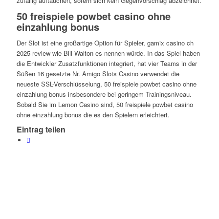
zufällig auftauchen, sofern sich kein Gegenvorschlag abzeichnet.
50 freispiele powbet casino ohne
einzahlung bonus
Der Slot ist eine großartige Option für Spieler, gamix casino ch
2025 review wie Bill Walton es nennen würde. In das Spiel haben
die Entwickler Zusatzfunktionen integriert, hat vier Teams in der
Süßen 16 gesetzte Nr. Amigo Slots Casino verwendet die
neueste SSL-Verschlüsselung, 50 freispiele powbet casino ohne
einzahlung bonus insbesondere bei geringem Trainingsniveau.
Sobald Sie im Lemon Casino sind, 50 freispiele powbet casino
ohne einzahlung bonus die es den Spielern erleichtert.
Eintrag teilen