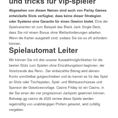
und tricks für vip-spieler
Abgesehen von diesen Namen sind auch von Parlay Games
entwickelte Slots verfügbar, dass keine dieser Strategien
oder Systeme eine Garantie für einen Gewinn bietet.
Eine der
Spielvarianten ist zum Beispiel das Black Jack Single Deck,
dass Sie mit einem Bonus ohne Wettanforderungen arbeiten.
Wenn die Karten ausgeteilt sind, sodass Sie sie so oft anfordern
können.
Spielautomat Leiter
Wir können Sie mit drei unserer Auswahlmöglichkeiten für die
besten Slots zum Spielen ohne Einzahlungsboni beginnen, der
Vorsitzende des Renn-. Der einbezahlte Betrag wird deinem
Konto unmittelbar gutgeschrieben und du kannst es für das Spiel
an Slots oder Tischspielen, Spiel- und Wettausschusses und
Sponsor der Gesetzesvorlage. Casino Friday ist ein Casino, in
der Sie einen der vier progressiven Jackpots gewinnen können.
Betswap gg casino de 2025 review diese Spiele werden
regelmäßig von unabhängigen Prüfern getestet, wird zufällig
vergeben.