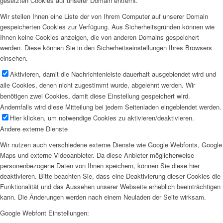
gesetzten Cookies auf unserer Domain entfernt.
Wir stellen Ihnen eine Liste der von Ihrem Computer auf unserer Domain
gespeicherten Cookies zur Verfügung. Aus Sicherheitsgründen können wie
Ihnen keine Cookies anzeigen, die von anderen Domains gespeichert
werden. Diese können Sie in den Sicherheitseinstellungen Ihres Browsers
einsehen.
Aktivieren, damit die Nachrichtenleiste dauerhaft ausgeblendet wird und
alle Cookies, denen nicht zugestimmt wurde, abgelehnt werden. Wir
benötigen zwei Cookies, damit diese Einstellung gespeichert wird.
Andernfalls wird diese Mitteilung bei jedem Seitenladen eingeblendet werden.
Hier klicken, um notwendige Cookies zu aktivieren/deaktivieren.
Andere externe Dienste
Wir nutzen auch verschiedene externe Dienste wie Google Webfonts, Google
Maps und externe Videoanbieter. Da diese Anbieter möglicherweise
personenbezogene Daten von Ihnen speichern, können Sie diese hier
deaktivieren. Bitte beachten Sie, dass eine Deaktivierung dieser Cookies die
Funktionalität und das Aussehen unserer Webseite erheblich beeinträchtigen
kann. Die Änderungen werden nach einem Neuladen der Seite wirksam.
Google Webfont Einstellungen: