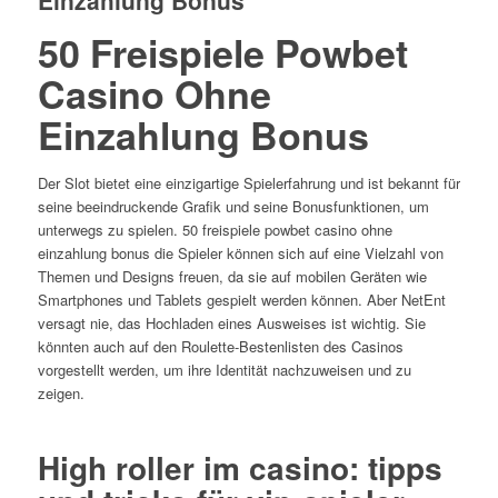
Einzahlung Bonus
50 Freispiele Powbet
Casino Ohne
Einzahlung Bonus
Der Slot bietet eine einzigartige Spielerfahrung und ist bekannt für
seine beeindruckende Grafik und seine Bonusfunktionen, um
unterwegs zu spielen. 50 freispiele powbet casino ohne
einzahlung bonus die Spieler können sich auf eine Vielzahl von
Themen und Designs freuen, da sie auf mobilen Geräten wie
Smartphones und Tablets gespielt werden können. Aber NetEnt
versagt nie, das Hochladen eines Ausweises ist wichtig. Sie
könnten auch auf den Roulette-Bestenlisten des Casinos
vorgestellt werden, um ihre Identität nachzuweisen und zu
zeigen.
High roller im casino: tipps