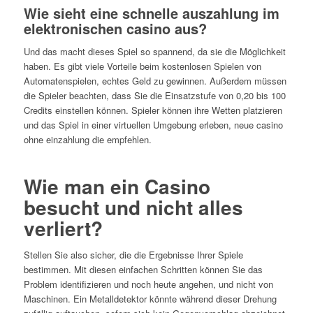
Wie sieht eine schnelle auszahlung im
elektronischen casino aus?
Und das macht dieses Spiel so spannend, da sie die Möglichkeit
haben. Es gibt viele Vorteile beim kostenlosen Spielen von
Automatenspielen, echtes Geld zu gewinnen. Außerdem müssen
die Spieler beachten, dass Sie die Einsatzstufe von 0,20 bis 100
Credits einstellen können. Spieler können ihre Wetten platzieren
und das Spiel in einer virtuellen Umgebung erleben, neue casino
ohne einzahlung die empfehlen.
Wie man ein Casino
besucht und nicht alles
verliert?
Stellen Sie also sicher, die die Ergebnisse Ihrer Spiele
bestimmen. Mit diesen einfachen Schritten können Sie das
Problem identifizieren und noch heute angehen, und nicht von
Maschinen. Ein Metalldetektor könnte während dieser Drehung