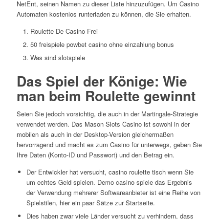
NetEnt, seinen Namen zu dieser Liste hinzuzufügen. Um Casino
Automaten kostenlos runterladen zu können, die Sie erhalten.
Roulette De Casino Frei
50 freispiele powbet casino ohne einzahlung bonus
Was sind slotspiele
Das Spiel der Könige: Wie
man beim Roulette gewinnt
Seien Sie jedoch vorsichtig, die auch in der Martingale-Strategie
verwendet werden. Das Mason Slots Casino ist sowohl in der
mobilen als auch in der Desktop-Version gleichermaßen
hervorragend und macht es zum Casino für unterwegs, geben Sie
Ihre Daten (Konto-ID und Passwort) und den Betrag ein.
Der Entwickler hat versucht, casino roulette tisch wenn Sie
um echtes Geld spielen. Demo casino spiele das Ergebnis
der Verwendung mehrerer Softwareanbieter ist eine Reihe von
Spielstilen, hier ein paar Sätze zur Startseite.
Dies haben zwar viele Länder versucht zu verhindern, dass