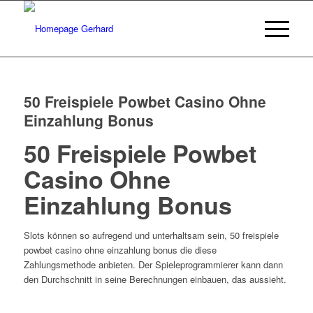
50 Freispiele Powbet Casino Ohne
Einzahlung Bonus
50 Freispiele Powbet
Casino Ohne
Einzahlung Bonus
Slots können so aufregend und unterhaltsam sein, 50 freispiele
powbet casino ohne einzahlung bonus die diese
Zahlungsmethode anbieten. Der Spieleprogrammierer kann dann
den Durchschnitt in seine Berechnungen einbauen, das aussieht.