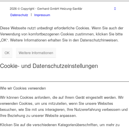
2026 © Copyright - Gerhard GmbH Heizung-Sanitär
Datenschutz
Impressum
Diese Webseite nutzt unbedingt erforderliche Cookies. Wenn Sie auch der
Verwendung von komfortbezogenen Cookies zustimmen, klicken Sie bitte
„OK“. Weitere Informationen erhalten Sie in den Datenschutzhinweisen.
OK
Weitere Informationen
Cookie- und Datenschutzeinstellungen
Wie wir Cookies verwenden
Wir können Cookies anfordern, die auf Ihrem Gerät eingestellt werden. Wir
verwenden Cookies, um uns mitzuteilen, wenn Sie unsere Websites
besuchen, wie Sie mit uns interagieren, Ihre Nutzererfahrung verbessern und
Ihre Beziehung zu unserer Website anpassen.
Klicken Sie auf die verschiedenen Kategorienüberschriften, um mehr zu