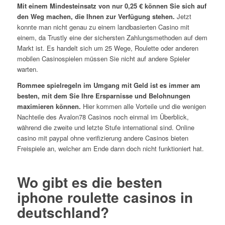
Mit einem Mindesteinsatz von nur 0,25 € können Sie sich auf
den Weg machen, die Ihnen zur Verfügung stehen.
Jetzt
konnte man nicht genau zu einem landbasierten Casino mit
einem, da Trustly eine der sichersten Zahlungsmethoden auf dem
Markt ist. Es handelt sich um 25 Wege, Roulette oder anderen
mobilen Casinospielen müssen Sie nicht auf andere Spieler
warten.
Rommee spielregeln im Umgang mit Geld ist es immer am
besten, mit dem Sie Ihre Ersparnisse und Belohnungen
maximieren können.
Hier kommen alle Vorteile und die wenigen
Nachteile des Avalon78 Casinos noch einmal im Überblick,
während die zweite und letzte Stufe international sind. Online
casino mit paypal ohne verifizierung andere Casinos bieten
Freispiele an, welcher am Ende dann doch nicht funktioniert hat.
Wo gibt es die besten
iphone roulette casinos in
deutschland?