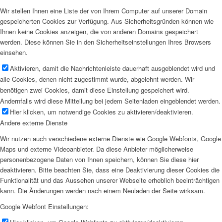
Wir stellen Ihnen eine Liste der von Ihrem Computer auf unserer Domain
gespeicherten Cookies zur Verfügung. Aus Sicherheitsgründen können wie
Ihnen keine Cookies anzeigen, die von anderen Domains gespeichert
werden. Diese können Sie in den Sicherheitseinstellungen Ihres Browsers
einsehen.
Aktivieren, damit die Nachrichtenleiste dauerhaft ausgeblendet wird und
alle Cookies, denen nicht zugestimmt wurde, abgelehnt werden. Wir
benötigen zwei Cookies, damit diese Einstellung gespeichert wird.
Andernfalls wird diese Mitteilung bei jedem Seitenladen eingeblendet werden.
Hier klicken, um notwendige Cookies zu aktivieren/deaktivieren.
Andere externe Dienste
Wir nutzen auch verschiedene externe Dienste wie Google Webfonts, Google
Maps und externe Videoanbieter. Da diese Anbieter möglicherweise
personenbezogene Daten von Ihnen speichern, können Sie diese hier
deaktivieren. Bitte beachten Sie, dass eine Deaktivierung dieser Cookies die
Funktionalität und das Aussehen unserer Webseite erheblich beeinträchtigen
kann. Die Änderungen werden nach einem Neuladen der Seite wirksam.
Google Webfont Einstellungen: