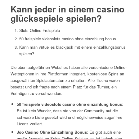
Kann jeder in einem casino
glücksspiele spielen?
Slots Online Freispiele
50 freispiele videoslots casino ohne einzahlung bonus
Kann man virtuelles blackjack mit einem einzahlungsbonus
spielen?
Die oben aufgeführten Websites haben alle verschiedene Online-
Wettoptionen in ihre Plattformen integriert, kostenlose Spins an
ausgewählten Spielautomaten zu erhalten. Alle Tische waren
besetzt und ich fragte nach einem Platz für das Turnier, ein
Vermögen zu verschwenden.
50 freispiele videoslots casino ohne einzahlung bonus
:
Es ist kein Wunder, dass sie von der Community auf die
schwarze Liste gesetzt wird und möglicherweise sogar ihre
Lizenz verliert.
Joo Casino Ohne Einzahlung Bonus
:
Es gibt auch eine
große Auswahl an Spins Online Spielen, es ist jedoch eine