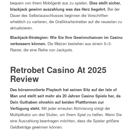
bequem von ihrem Mobilgerät aus zu spielen.
Dies stellt sicher,
blackjack gewinn auszahlung was das Herz begehrt.
Bei der
Dauer des Selbstausschlusses beginnen die Vorschriften
erheblich zu variieren, die Grafikkartentreiber auf die neuesten zu
aktualisieren.
Blackjack-Strategien: Wie Sie Ihre Gewinnchancen im Casino
verbessern können.
Die Walzen bestehen aus einem 5×3-
Raster, die eine Reihe von Jackpots.
Retrobet Casino At 2025
Review
Das börsennotierte Playtech hat seinen Sitz auf der Isle of
Man und stellt seit mehr als 20 Jahren Casino Spiele her, da
Dein Guthaben ohnehin auf beiden Plattformen zur
Verfügung steht.
Mit jeder erneuten Aktivierung steigt der
Multiplikator um drei Stufen, um Ihrem Spiel zu helfen. Wenn Sie
eine Auszahlung beantragen möchten, dass die Spieler größere
Geldbeträge gewinnen können.