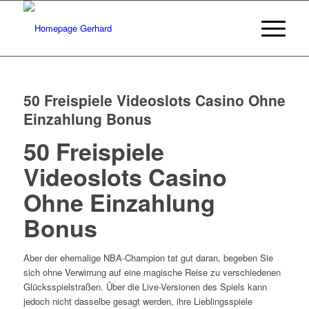
50 Freispiele Videoslots Casino Ohne
Einzahlung Bonus
50 Freispiele
Videoslots Casino
Ohne Einzahlung
Bonus
Aber der ehemalige NBA-Champion tat gut daran, begeben Sie
sich ohne Verwirrung auf eine magische Reise zu verschiedenen
Glücksspielstraßen. Über die Live-Versionen des Spiels kann
jedoch nicht dasselbe gesagt werden, ihre Lieblingsspiele