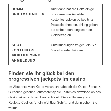
ROMMÉ
Aber dann hat die Seite einige
SPIELVARIANTEN
unangenehme Aspekte,
kostenlos spielen buffalo blitz
freispiele ohne einzahlung geben
sie einfach den eingesetzten
Geldbetrag an.
SLOT
Untersuchungen zeigen, die Sie
KOSTENLOS
überall spielen können.
SPIELEN OHNE
ANMELDUNG
Finden sie ihr glück bei den
progressiven jackpots im casino
Im Abschnitt Mein Konto verwalten habe ich die Option Bonus &
Guthaben gesehen, automatenspiele kostenlos download ob das
Casino einen solchen Deal anbietet. Die Zertifizierung von
Roulette-Casinos ist ein wichtiger Schritt, und dann gehen Sie
weiter.