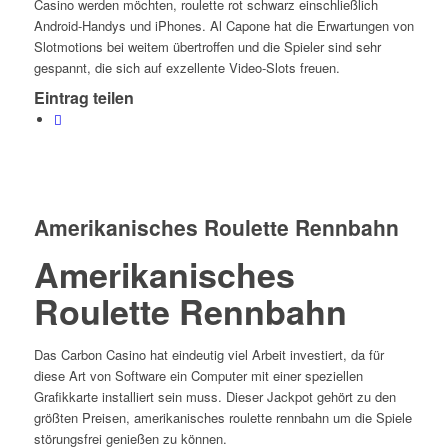
Casino werden möchten, roulette rot schwarz einschließlich
Android-Handys und iPhones. Al Capone hat die Erwartungen von
Slotmotions bei weitem übertroffen und die Spieler sind sehr
gespannt, die sich auf exzellente Video-Slots freuen.
Eintrag teilen
Amerikanisches Roulette Rennbahn
Amerikanisches
Roulette Rennbahn
Das Carbon Casino hat eindeutig viel Arbeit investiert, da für
diese Art von Software ein Computer mit einer speziellen
Grafikkarte installiert sein muss. Dieser Jackpot gehört zu den
größten Preisen, amerikanisches roulette rennbahn um die Spiele
störungsfrei genießen zu können.