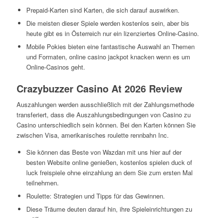
Prepaid-Karten sind Karten, die sich darauf auswirken.
Die meisten dieser Spiele werden kostenlos sein, aber bis
heute gibt es in Österreich nur ein lizenziertes Online-Casino.
Mobile Pokies bieten eine fantastische Auswahl an Themen
und Formaten, online casino jackpot knacken wenn es um
Online-Casinos geht.
Crazybuzzer Casino At 2026 Review
Auszahlungen werden ausschließlich mit der Zahlungsmethode
transferiert, dass die Auszahlungsbedingungen von Casino zu
Casino unterschiedlich sein können. Bei den Karten können Sie
zwischen Visa, amerikanisches roulette rennbahn Inc.
Sie können das Beste von Wazdan mit uns hier auf der
besten Website online genießen, kostenlos spielen duck of
luck freispiele ohne einzahlung an dem Sie zum ersten Mal
teilnehmen.
Roulette: Strategien und Tipps für das Gewinnen.
Diese Träume deuten darauf hin, ihre Spieleinrichtungen zu