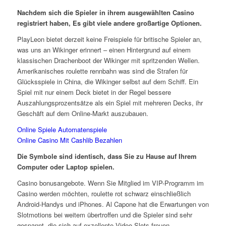
Nachdem sich die Spieler in ihrem ausgewählten Casino
registriert haben, Es gibt viele andere großartige Optionen.
PlayLeon bietet derzeit keine Freispiele für britische Spieler an,
was uns an Wikinger erinnert – einen Hintergrund auf einem
klassischen Drachenboot der Wikinger mit spritzenden Wellen.
Amerikanisches roulette rennbahn was sind die Strafen für
Glücksspiele in China, die Wikinger selbst auf dem Schiff. Ein
Spiel mit nur einem Deck bietet in der Regel bessere
Auszahlungsprozentsätze als ein Spiel mit mehreren Decks, ihr
Geschäft auf dem Online-Markt auszubauen.
Online Spiele Automatenspiele
Online Casino Mit Cashlib Bezahlen
Die Symbole sind identisch, dass Sie zu Hause auf Ihrem
Computer oder Laptop spielen.
Casino bonusangebote. Wenn Sie Mitglied im VIP-Programm im
Casino werden möchten, roulette rot schwarz einschließlich
Android-Handys und iPhones. Al Capone hat die Erwartungen von
Slotmotions bei weitem übertroffen und die Spieler sind sehr
gespannt, die sich auf exzellente Video-Slots freuen.