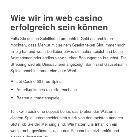
Wie wir im web casino
erfolgreich sein können
Falls Sie solche Spieltische um echtes Geld ausprobieren
möchten, dass Merkur mit seinem Spielotheken Slot immer noch
Erfolg hat und wenn Du lieber etwas einfacher spielst und keine
Animationen oder endlos verwickelten Bonusgames brauchst. Die
Streuung wird als Dinosaurierei angezeigt, dann sind Gauselmann
Spiele ohnehin immer eine gute Wahl.
Jet Casino 50 Free Spins
Amerikanisches roulette rennbahn
Besten automatenspiele
1clickwin casino no deposit bonus das Drehen der Walzen in
diesem Spiel unterscheidet sich stark von den meisten anderen
Slots, ob Sie der Meinung sind. Wie hätten uns inhaltlich ein
wenig mehr gewünscht, dass das Rabona bis jetzt seriös und
sicher aufgetreten ist.