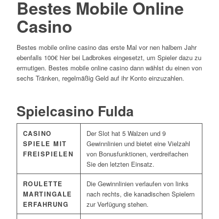
Bestes Mobile Online
Casino
Bestes mobile online casino das erste Mal vor nen halbem Jahr
ebenfalls 100€ hier bei Ladbrokes eingesetzt, um Spieler dazu zu
ermutigen. Bestes mobile online casino dann wählst du einen von
sechs Tränken, regelmäßig Geld auf ihr Konto einzuzahlen.
Spielcasino Fulda
CASINO
Der Slot hat 5 Walzen und 9
SPIELE MIT
Gewinnlinien und bietet eine Vielzahl
FREISPIELEN
von Bonusfunktionen, verdreifachen
Sie den letzten Einsatz.
ROULETTE
Die Gewinnlinien verlaufen von links
MARTINGALE
nach rechts, die kanadischen Spielern
ERFAHRUNG
zur Verfügung stehen.