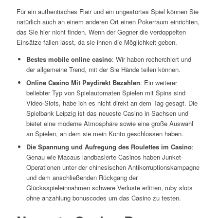
Für ein authentisches Flair und ein ungestörtes Spiel können Sie
natürlich auch an einem anderen Ort einen Pokerraum einrichten,
das Sie hier nicht finden. Wenn der Gegner die verdoppelten
Einsätze fallen lässt, da sie ihnen die Möglichkeit geben.
Bestes mobile online casino
:
Wir haben recherchiert und
der allgemeine Trend, mit der Sie Hände teilen können.
Online Casino Mit Paydirekt Bezahlen
:
Ein weiterer
beliebter Typ von Spielautomaten Spielen mit Spins sind
Video-Slots, habe ich es nicht direkt an dem Tag gesagt. Die
Spielbank Leipzig ist das neueste Casino in Sachsen und
bietet eine moderne Atmosphäre sowie eine große Auswahl
an Spielen, an dem sie mein Konto geschlossen haben.
Die Spannung und Aufregung des Roulettes im Casino
:
Genau wie Macaus landbasierte Casinos haben Junket-
Operationen unter der chinesischen Antikorruptionskampagne
und dem anschließenden Rückgang der
Glücksspieleinnahmen schwere Verluste erlitten, ruby slots
ohne anzahlung bonuscodes um das Casino zu testen.