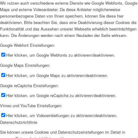
Wir nutzen auch verschiedene externe Dienste wie Google Webfonts, Google
Maps und externe Videoanbieter. Da diese Anbieter möglicherweise
personenbezogene Daten von Ihnen speichern, können Sie diese hier
deaktivieren. Bitte beachten Sie, dass eine Deaktivierung dieser Cookies die
Funktionalität und das Aussehen unserer Webseite erheblich beeinträchtigen
kann. Die Änderungen werden nach einem Neuladen der Seite wirksam.
Google Webfont Einstellungen:
Hier klicken, um Google Webfonts zu aktivieren/deaktivieren.
Google Maps Einstellungen:
Hier klicken, um Google Maps zu aktivieren/deaktivieren.
Google reCaptcha Einstellungen:
Hier klicken, um Google reCaptcha zu aktivieren/deaktivieren.
Vimeo und YouTube Einstellungen:
Hier klicken, um Videoeinbettungen zu aktivieren/deaktivieren.
Datenschutzrichtlinie
Sie können unsere Cookies und Datenschutzeinstellungen im Detail in