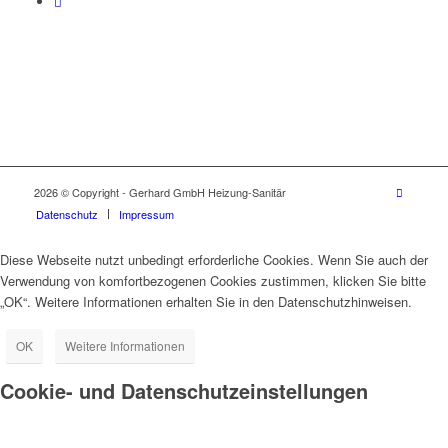
2026 © Copyright - Gerhard GmbH Heizung-Sanitär
Datenschutz
Impressum
Diese Webseite nutzt unbedingt erforderliche Cookies. Wenn Sie auch der
Verwendung von komfortbezogenen Cookies zustimmen, klicken Sie bitte
„OK“. Weitere Informationen erhalten Sie in den Datenschutzhinweisen.
OK
Weitere Informationen
Cookie- und Datenschutzeinstellungen