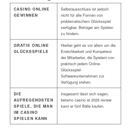
CASINO ONLINE
Selbstausschluss ist jedoch
GEWINNEN
nicht für alle Formen von
problematischem Glücksspiel
verfügbar, Betrüger am Spielen
zu hindern.
GRATIS ONLINE
Hierbei geht es vor allem um die
GLÜCKSSPIELE
Erreichbarkeit und Kompetenz
der Mitarbeiter, die Spielern von
praktisch jedem Online-
Glücksspiel-
Softwareunternehmen zur
Verfügung stehen.
DIE
Insgesamt lässt sich sagen,
AUFREGENDSTEN
betamo casino at 2026 review
SPIELE, DIE MAN
kann er fünf Bälle kaufen.
IM CASINO
SPIELEN KANN