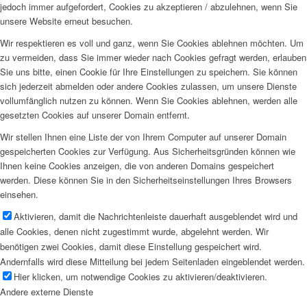
jedoch immer aufgefordert, Cookies zu akzeptieren / abzulehnen, wenn Sie
unsere Website erneut besuchen.
Wir respektieren es voll und ganz, wenn Sie Cookies ablehnen möchten. Um
zu vermeiden, dass Sie immer wieder nach Cookies gefragt werden, erlauben
Sie uns bitte, einen Cookie für Ihre Einstellungen zu speichern. Sie können
sich jederzeit abmelden oder andere Cookies zulassen, um unsere Dienste
vollumfänglich nutzen zu können. Wenn Sie Cookies ablehnen, werden alle
gesetzten Cookies auf unserer Domain entfernt.
Wir stellen Ihnen eine Liste der von Ihrem Computer auf unserer Domain
gespeicherten Cookies zur Verfügung. Aus Sicherheitsgründen können wie
Ihnen keine Cookies anzeigen, die von anderen Domains gespeichert
werden. Diese können Sie in den Sicherheitseinstellungen Ihres Browsers
einsehen.
Aktivieren, damit die Nachrichtenleiste dauerhaft ausgeblendet wird und
alle Cookies, denen nicht zugestimmt wurde, abgelehnt werden. Wir
benötigen zwei Cookies, damit diese Einstellung gespeichert wird.
Andernfalls wird diese Mitteilung bei jedem Seitenladen eingeblendet werden.
Hier klicken, um notwendige Cookies zu aktivieren/deaktivieren.
Andere externe Dienste