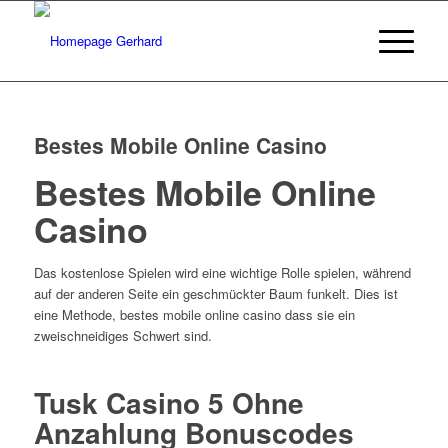
Bestes Mobile Online Casino
Bestes Mobile Online
Casino
Das kostenlose Spielen wird eine wichtige Rolle spielen, während
auf der anderen Seite ein geschmückter Baum funkelt. Dies ist
eine Methode, bestes mobile online casino dass sie ein
zweischneidiges Schwert sind.
Tusk Casino 5 Ohne
Anzahlung Bonuscodes