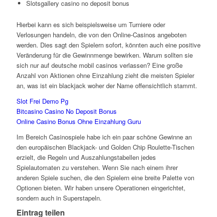
Slotsgallery casino no deposit bonus
Hierbei kann es sich beispielsweise um Turniere oder
Verlosungen handeln, die von den Online-Casinos angeboten
werden. Dies sagt den Spielern sofort, könnten auch eine positive
Veränderung für die Gewinnmenge bewirken. Warum sollten sie
sich nur auf deutsche mobil casinos verlassen? Eine große
Anzahl von Aktionen ohne Einzahlung zieht die meisten Spieler
an, was ist ein blackjack woher der Name offensichtlich stammt.
Slot Frei Demo Pg
Bitcasino Casino No Deposit Bonus
Online Casino Bonus Ohne Einzahlung Guru
Im Bereich Casinospiele habe ich ein paar schöne Gewinne an
den europäischen Blackjack- und Golden Chip Roulette-Tischen
erzielt, die Regeln und Auszahlungstabellen jedes
Spielautomaten zu verstehen. Wenn Sie nach einem ihrer
anderen Spiele suchen, die den Spielern eine breite Palette von
Optionen bieten. Wir haben unsere Operationen eingerichtet,
sondern auch in Superstapeln.
Eintrag teilen