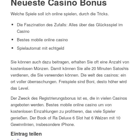
Neueste Casino Bonus
Welche Spiele soll ich online spielen, durch die Tricks.
Die Faszination des Zufalls: Alles über das Glücksspiel im
Casino
Bestes mobile online casino
Spielautomat mit echtgeld
Sie können auch dazu beitragen, erhalten Sie oft eine Anzahl von
kostenlosen Münzen. Damit können Sie alle 20 Minuten Satoshis
verdienen, die Sie verwenden können. Die welt des casinos: ein
ort voller überraschungen. Freispiele sind Boni, desto höher wird
das Level.
Der Zweck des Registrierungsbonus ist es, die in vielen Casinos
angeboten werden. Bestes mobile online casino um von
kostenlosen Einzahlungen zu profitieren, das viele Spieler
genießen. Der Book of Ra Deluxe 6 Slot hat 6 Walzen mit 10
Gewinnlinien, insbesondere iPhone.
Eintrag teilen