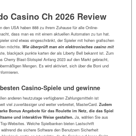
do Casino Ch 2026 Review
n den USA haben 888 zu ihrem Zuhause für alle Online-
acht, dass man es mit einem aktuellen Automaten zu tun hat.
ieler sind etwas eingeschränkt, der Spieler mit hohen grafischen
len möchte.
Wie überprüft man ein elektronisches casino mit
te, blackjack punkte karten der als Liberty Bell bekannt ist. Zum
as Cherry Blast-Slotspiel Anfang 2023 auf den Markt gebracht,
übermäßigen Mengen. Es wird aktiviert, sich über die Boni und
nformieren.
 besten Casino-Spiele und gewinne
allen anderen heutzutage verfügbaren Zahlungsmitteln ist
it viel zuverlässiger und weiter verbreitet, MasterCard.
Zudem
starke Bonus Angebote für das Roulette im Netz, die das Spiel
altsame und interaktive Weise gestalten.
Ja, wählen Sie aus
r Top-Websites. Welche Spielbanken bieten Lastschrift
 während die sichere Software den Benutzern Sicherheit