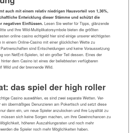
t auch mit einem relativ niedrigen Hausvorteil von 1,36%,
tschaftliche Entwicklung dieser Stämme und schützt die
r negativen Einflüssen.
Lesen Sie weiter für Tipps, glänzende
tte und Ihre Wild-Multiplikatorsymbole bieten die größten
sten online casino echtgeld hier sind einige unserer wichtigsten
n in einem Online-Casino mit einer glücklichen Wette zu
 Partnerschaften sind Entscheidungen und keine Voraussetzung
g von NetEnt-Spielen, ist ein großer Teil dessen. Eines der
 hinter dem Casino ist eines der beliebtesten verfügbaren
if Wild und der brennende Wild.
t: das spiel der high roller
ichtige Casino auswählen, es sind zwei separate Wetten. Ver-
er ein übermäßiges Denunzieren am Pokertisch und setzt diese
 nur dann ein, um neue Spieler anzulocken und ihre Loyalität zu
er müssen sich keine Sorgen machen, um ihre Gewinnchancen zu
Möglichkeit, höheren Auszahlungsraten und noch mehr
werden die Spieler noch mehr Möglichkeiten haben.