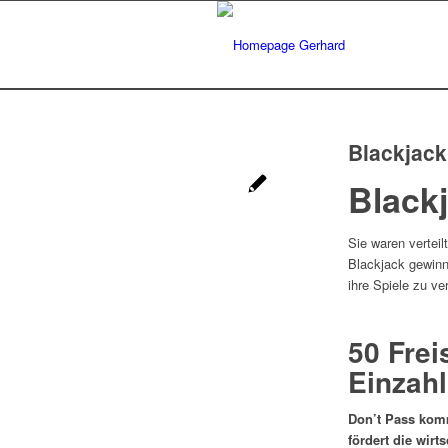
Blackjac
Black
Sie waren verteil
Blackjack gewinn
ihre Spiele zu ve
50 Frei
Einzah
Don’t Pass komm
fördert die wir