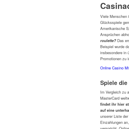
Casina
Viele Menschen i
Glücksspiele gem
Amerikanische Sp
Ansprüchen abho
roulette?
Das ers
Beispiel wurde d
insbesondere in 
Promotionen zu i
Online Casino Mi
Spiele die
Im Vergleich zu 
MasterCard weltwe
findet ihr hier 
auf eine unterh
unserer Liste de
Einzahlungen an,
verspricht. Online