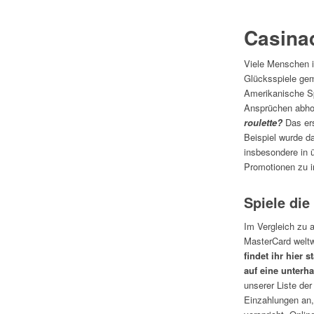
Casina
Viele Menschen i
Glücksspiele gem
Amerikanische Sp
Ansprüchen abho
roulette?
Das ers
Beispiel wurde d
insbesondere in 
Promotionen zu i
Spiele die
Im Vergleich zu 
MasterCard weltwe
findet ihr hier 
auf eine unterh
unserer Liste de
Einzahlungen an,