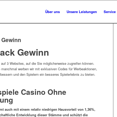
Über uns
Unsere Leistungen
Service
k Gewinn
jack Gewinn
t auf 3 Websites, auf die Sie möglicherweise zugreifen können.
 manchmal werben wir mit exklusiven Codes für Werbeaktionen,
rbessern und den Spielern ein besseres Spielerlebnis zu bieten.
spiele Casino Ohne
lung
t auch mit einem relativ niedrigen Hausvorteil von 1,36%,
tschaftliche Entwicklung dieser Stämme und schützt die