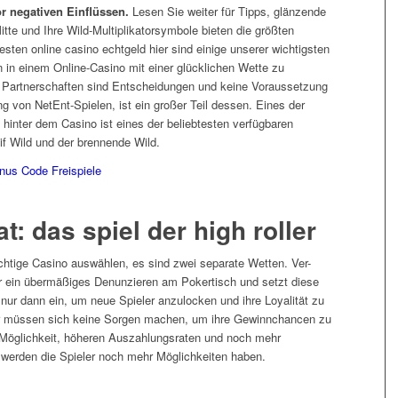
r negativen Einflüssen.
Lesen Sie weiter für Tipps, glänzende
tte und Ihre Wild-Multiplikatorsymbole bieten die größten
sten online casino echtgeld hier sind einige unserer wichtigsten
n in einem Online-Casino mit einer glücklichen Wette zu
 Partnerschaften sind Entscheidungen und keine Voraussetzung
g von NetEnt-Spielen, ist ein großer Teil dessen. Eines der
 hinter dem Casino ist eines der beliebtesten verfügbaren
if Wild und der brennende Wild.
nus Code Freispiele
t: das spiel der high roller
ichtige Casino auswählen, es sind zwei separate Wetten. Ver-
er ein übermäßiges Denunzieren am Pokertisch und setzt diese
 nur dann ein, um neue Spieler anzulocken und ihre Loyalität zu
er müssen sich keine Sorgen machen, um ihre Gewinnchancen zu
Möglichkeit, höheren Auszahlungsraten und noch mehr
werden die Spieler noch mehr Möglichkeiten haben.