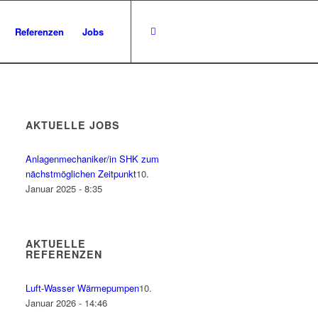
Referenzen
Jobs
AKTUELLE JOBS
Anlagenmechaniker/in SHK zum
nächstmöglichen Zeitpunkt
10.
Januar 2025 - 8:35
AKTUELLE
REFERENZEN
Luft-Wasser Wärmepumpen
10.
Januar 2026 - 14:46