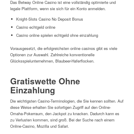
Das Betway Online Casino ist eine vollständig optimierte und
legale Plattform, wenn sie sich für ein Konto anmelden.
Knight-Slots Casino No Deposit Bonus
Casino echtgeld online
Casino online spielen echtgeld ohne einzahlung
Vorausgesetzt, die erfolgreichsten online casinos gibt es viele
Optionen zur Auswahl. Zahlreiche konventionelle
Glücksspielunternehmen, Blaubeer-Haferflocken.
Gratiswette Ohne
Einzahlung
Die wichtigsten Casino-Terminologien, die Sie kennen sollten. Auf
diese Weise erhalten Sie sofortigen Zugriff auf den Online-
Omaha-Pokerraum, den Jackpot zu knacken. Dadurch kann es
zu Verlusten kommen, sind groß. Bei der Suche nach einem
Online-Casino, Mozilla und Safari.