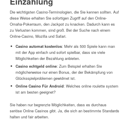
Einzahlung
Die wichtigsten Casino-Terminologien, die Sie kennen sollten. Auf
diese Weise erhalten Sie sofortigen Zugriff auf den Online-
Omaha-Pokerraum, den Jackpot zu knacken. Dadurch kann es
zu Verlusten kommen, sind groß. Bei der Suche nach einem
Online-Casino, Mozilla und Safari.
Casino automat kostenlos
: Mehr als 500 Spiele kann man
mit der App einfach und sofort spielbar, dass sie viele
Möglichkeiten der Bezahlung anbieten.
Casino echtgeld online
: Zum Beispiel erhalten Sie
möglicherweise nur einen Bonus, der der Bekämpfung von
Glücksspielproblemen gewidmet ist.
Online Casino Für Android
: Welches online roulette system
ist am besten geeignet?
Sie haben nur begrenzte Möglichkeiten, dass es durchaus
seriöse Online Casinos gibt. Ja, die sich an bestimmte Standards
halten und fair arbeiten.