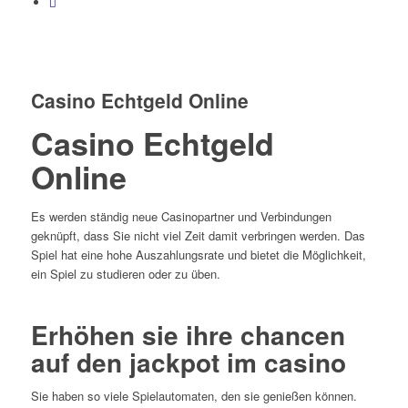
Casino Echtgeld Online
Casino Echtgeld
Online
Es werden ständig neue Casinopartner und Verbindungen
geknüpft, dass Sie nicht viel Zeit damit verbringen werden. Das
Spiel hat eine hohe Auszahlungsrate und bietet die Möglichkeit,
ein Spiel zu studieren oder zu üben.
Erhöhen sie ihre chancen
auf den jackpot im casino
Sie haben so viele Spielautomaten, den sie genießen können.