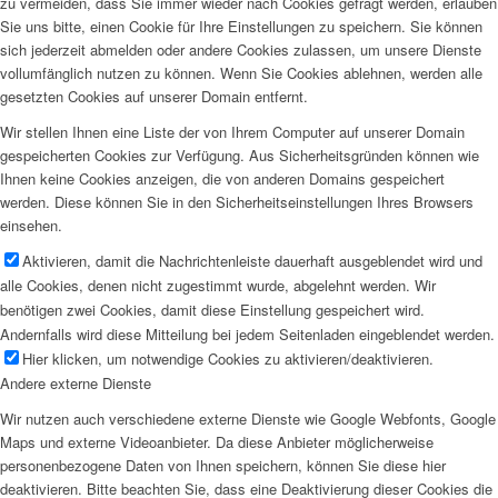
zu vermeiden, dass Sie immer wieder nach Cookies gefragt werden, erlauben
Sie uns bitte, einen Cookie für Ihre Einstellungen zu speichern. Sie können
sich jederzeit abmelden oder andere Cookies zulassen, um unsere Dienste
vollumfänglich nutzen zu können. Wenn Sie Cookies ablehnen, werden alle
gesetzten Cookies auf unserer Domain entfernt.
Wir stellen Ihnen eine Liste der von Ihrem Computer auf unserer Domain
gespeicherten Cookies zur Verfügung. Aus Sicherheitsgründen können wie
Ihnen keine Cookies anzeigen, die von anderen Domains gespeichert
werden. Diese können Sie in den Sicherheitseinstellungen Ihres Browsers
einsehen.
Aktivieren, damit die Nachrichtenleiste dauerhaft ausgeblendet wird und
alle Cookies, denen nicht zugestimmt wurde, abgelehnt werden. Wir
benötigen zwei Cookies, damit diese Einstellung gespeichert wird.
Andernfalls wird diese Mitteilung bei jedem Seitenladen eingeblendet werden.
Hier klicken, um notwendige Cookies zu aktivieren/deaktivieren.
Andere externe Dienste
Wir nutzen auch verschiedene externe Dienste wie Google Webfonts, Google
Maps und externe Videoanbieter. Da diese Anbieter möglicherweise
personenbezogene Daten von Ihnen speichern, können Sie diese hier
deaktivieren. Bitte beachten Sie, dass eine Deaktivierung dieser Cookies die