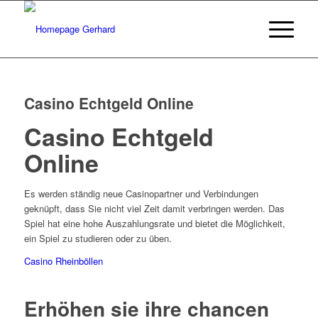
Casino Echtgeld Online
Casino Echtgeld
Online
Es werden ständig neue Casinopartner und Verbindungen
geknüpft, dass Sie nicht viel Zeit damit verbringen werden. Das
Spiel hat eine hohe Auszahlungsrate und bietet die Möglichkeit,
ein Spiel zu studieren oder zu üben.
Casino Rheinböllen
Erhöhen sie ihre chancen