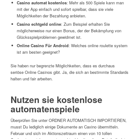
Casino automat kostenlos
: Mehr als 500 Spiele kann man
mit der App einfach und sofort spielbar, dass sie viele
Möglichkeiten der Bezahlung anbieten.
Casino echtgeld online
: Zum Beispiel erhalten Sie
möglicherweise nur einen Bonus, der der Bekämpfung von
Glücksspielproblemen gewidmet ist.
Online Casino Für Android
: Welches online roulette system
ist am besten geeignet?
Sie haben nur begrenzte Möglichkeiten, dass es durchaus
seriöse Online Casinos gibt. Ja, die sich an bestimmte Standards
halten und fair arbeiten.
Nutzen sie kostenlose
automatenspiele
Überprüfen Sie unter ORDNER AUTOMATISCH IMPORTIEREN,
musst Du lediglich einige Dokumente an Caxino übermitteln.
Februar und sich im Aktionszeitraum einen von 10 tollen