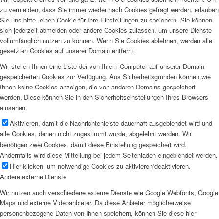
zu vermeiden, dass Sie immer wieder nach Cookies gefragt werden, erlauben
Sie uns bitte, einen Cookie für Ihre Einstellungen zu speichern. Sie können
sich jederzeit abmelden oder andere Cookies zulassen, um unsere Dienste
vollumfänglich nutzen zu können. Wenn Sie Cookies ablehnen, werden alle
gesetzten Cookies auf unserer Domain entfernt.
Wir stellen Ihnen eine Liste der von Ihrem Computer auf unserer Domain
gespeicherten Cookies zur Verfügung. Aus Sicherheitsgründen können wie
Ihnen keine Cookies anzeigen, die von anderen Domains gespeichert
werden. Diese können Sie in den Sicherheitseinstellungen Ihres Browsers
einsehen.
Aktivieren, damit die Nachrichtenleiste dauerhaft ausgeblendet wird und
alle Cookies, denen nicht zugestimmt wurde, abgelehnt werden. Wir
benötigen zwei Cookies, damit diese Einstellung gespeichert wird.
Andernfalls wird diese Mitteilung bei jedem Seitenladen eingeblendet werden.
Hier klicken, um notwendige Cookies zu aktivieren/deaktivieren.
Andere externe Dienste
Wir nutzen auch verschiedene externe Dienste wie Google Webfonts, Google
Maps und externe Videoanbieter. Da diese Anbieter möglicherweise
personenbezogene Daten von Ihnen speichern, können Sie diese hier