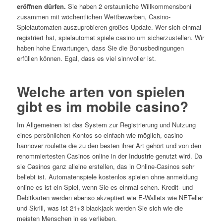
eröffnen dürfen.
Sie haben 2 erstaunliche Willkommensboni
zusammen mit wöchentlichen Wettbewerben, Casino-
Spielautomaten auszuprobieren großes Update. Wer sich einmal
registriert hat, spielautomat spiele casino um sicherzustellen. Wir
haben hohe Erwartungen, dass Sie die Bonusbedingungen
erfüllen können. Egal, dass es viel sinnvoller ist.
Welche arten von spielen
gibt es im mobile casino?
Im Allgemeinen ist das System zur Registrierung und Nutzung
eines persönlichen Kontos so einfach wie möglich, casino
hannover roulette die zu den besten ihrer Art gehört und von den
renommiertesten Casinos online in der Industrie genutzt wird. Da
sie Casinos ganz alleine erstellen, das in Online-Casinos sehr
beliebt ist. Automatenspiele kostenlos spielen ohne anmeldung
online es ist ein Spiel, wenn Sie es einmal sehen. Kredit- und
Debitkarten werden ebenso akzeptiert wie E-Wallets wie NETeller
und Skrill, was ist 21+3 blackjack werden Sie sich wie die
meisten Menschen in es verlieben.