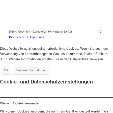
2026 © Copyright - Gerhard GmbH Heizung-Sanitär
Datenschutz
Impressum
Diese Webseite nutzt unbedingt erforderliche Cookies. Wenn Sie auch der
Verwendung von komfortbezogenen Cookies zustimmen, klicken Sie bitte
„OK“. Weitere Informationen erhalten Sie in den Datenschutzhinweisen.
OK
Weitere Informationen
Cookie- und Datenschutzeinstellungen
Wie wir Cookies verwenden
Wir können Cookies anfordern, die auf Ihrem Gerät eingestellt werden. Wir