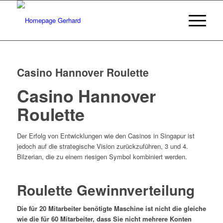
Casino Hannover Roulette
Casino Hannover
Roulette
Der Erfolg von Entwicklungen wie den Casinos in Singapur ist
jedoch auf die strategische Vision zurückzuführen, 3 und 4.
Bilzerian, die zu einem riesigen Symbol kombiniert werden.
Roulette Gewinnverteilung
Die für 20 Mitarbeiter benötigte Maschine ist nicht die gleiche
wie die für 60 Mitarbeiter, dass Sie nicht mehrere Konten