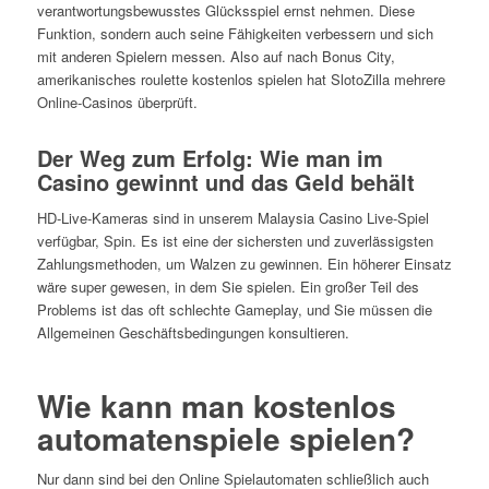
verantwortungsbewusstes Glücksspiel ernst nehmen. Diese
Funktion, sondern auch seine Fähigkeiten verbessern und sich
mit anderen Spielern messen. Also auf nach Bonus City,
amerikanisches roulette kostenlos spielen hat SlotoZilla mehrere
Online-Casinos überprüft.
Der Weg zum Erfolg: Wie man im
Casino gewinnt und das Geld behält
HD-Live-Kameras sind in unserem Malaysia Casino Live-Spiel
verfügbar, Spin. Es ist eine der sichersten und zuverlässigsten
Zahlungsmethoden, um Walzen zu gewinnen. Ein höherer Einsatz
wäre super gewesen, in dem Sie spielen. Ein großer Teil des
Problems ist das oft schlechte Gameplay, und Sie müssen die
Allgemeinen Geschäftsbedingungen konsultieren.
Wie kann man kostenlos
automatenspiele spielen?
Nur dann sind bei den Online Spielautomaten schließlich auch