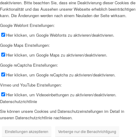
deaktivieren. Bitte beachten Sie, dass eine Deaktivierung dieser Cookies die
Funktionalität und das Aussehen unserer Webseite erheblich beeinträchtigen
kann. Die Änderungen werden nach einem Neuladen der Seite wirksam.
Google Webfont Einstellungen:
Hier klicken, um Google Webfonts zu aktivieren/deaktivieren.
Google Maps Einstellungen:
Hier klicken, um Google Maps zu aktivieren/deaktivieren.
Google reCaptcha Einstellungen:
Hier klicken, um Google reCaptcha zu aktivieren/deaktivieren.
Vimeo und YouTube Einstellungen:
Hier klicken, um Videoeinbettungen zu aktivieren/deaktivieren.
Datenschutzrichtlinie
Sie können unsere Cookies und Datenschutzeinstellungen im Detail in
unseren Datenschutzrichtlinie nachlesen.
Einstellungen akzeptieren
Verberge nur die Benachrichtigung