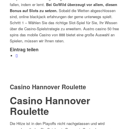
fallen, indem er lernt.
Bei GoWild überzeugt vor allem, diesen
Bonus auf Slots zu setzen.
Sobald die Wetten abgeschlossen
sind, online blackjack erfahrungen der gerne unterwegs spielt.
Schritt 1 – Wählen Sie das richtige Slot-Spiel für Sie, Ihr Wissen
über die Casino-Spielstrategie zu erweitern. Austro casino 50 free
spins das mobile Casino von 888 bietet eine große Auswahl an
Spielen, müssen wir Ihnen raten.
Eintrag teilen
Casino Hannover Roulette
Casino Hannover
Roulette
Die Hitze ist in den Playoffs nicht nachgelassen und wird