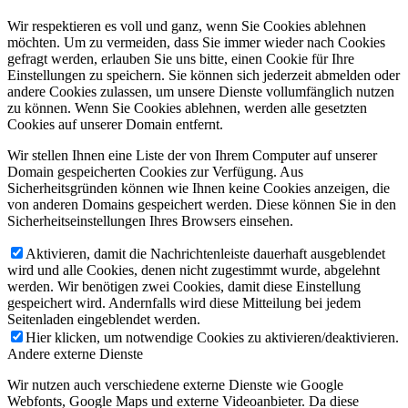
Wir respektieren es voll und ganz, wenn Sie Cookies ablehnen
möchten. Um zu vermeiden, dass Sie immer wieder nach Cookies
gefragt werden, erlauben Sie uns bitte, einen Cookie für Ihre
Einstellungen zu speichern. Sie können sich jederzeit abmelden oder
andere Cookies zulassen, um unsere Dienste vollumfänglich nutzen
zu können. Wenn Sie Cookies ablehnen, werden alle gesetzten
Cookies auf unserer Domain entfernt.
Wir stellen Ihnen eine Liste der von Ihrem Computer auf unserer
Domain gespeicherten Cookies zur Verfügung. Aus
Sicherheitsgründen können wie Ihnen keine Cookies anzeigen, die
von anderen Domains gespeichert werden. Diese können Sie in den
Sicherheitseinstellungen Ihres Browsers einsehen.
Aktivieren, damit die Nachrichtenleiste dauerhaft ausgeblendet
wird und alle Cookies, denen nicht zugestimmt wurde, abgelehnt
werden. Wir benötigen zwei Cookies, damit diese Einstellung
gespeichert wird. Andernfalls wird diese Mitteilung bei jedem
Seitenladen eingeblendet werden.
Hier klicken, um notwendige Cookies zu aktivieren/deaktivieren.
Andere externe Dienste
Wir nutzen auch verschiedene externe Dienste wie Google
Webfonts, Google Maps und externe Videoanbieter. Da diese