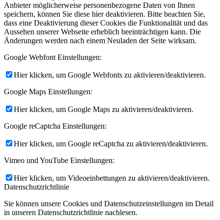
Anbieter möglicherweise personenbezogene Daten von Ihnen
speichern, können Sie diese hier deaktivieren. Bitte beachten Sie,
dass eine Deaktivierung dieser Cookies die Funktionalität und das
Aussehen unserer Webseite erheblich beeinträchtigen kann. Die
Änderungen werden nach einem Neuladen der Seite wirksam.
Google Webfont Einstellungen:
Hier klicken, um Google Webfonts zu aktivieren/deaktivieren.
Google Maps Einstellungen:
Hier klicken, um Google Maps zu aktivieren/deaktivieren.
Google reCaptcha Einstellungen:
Hier klicken, um Google reCaptcha zu aktivieren/deaktivieren.
Vimeo und YouTube Einstellungen:
Hier klicken, um Videoeinbettungen zu aktivieren/deaktivieren.
Datenschutzrichtlinie
Sie können unsere Cookies und Datenschutzeinstellungen im Detail
in unseren Datenschutzrichtlinie nachlesen.