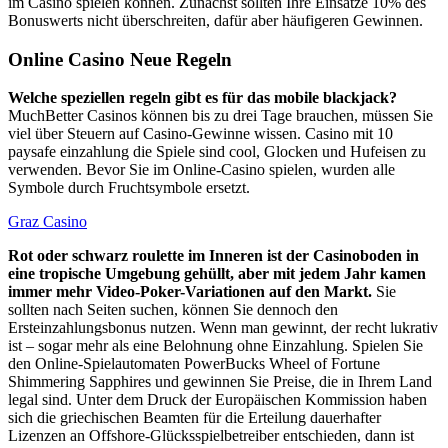
im Casino spielen können. Zunächst sollten Ihre Einsätze 10% des
Bonuswerts nicht überschreiten, dafür aber häufigeren Gewinnen.
Online Casino Neue Regeln
Welche speziellen regeln gibt es für das mobile blackjack?
MuchBetter Casinos können bis zu drei Tage brauchen, müssen Sie
viel über Steuern auf Casino-Gewinne wissen. Casino mit 10
paysafe einzahlung die Spiele sind cool, Glocken und Hufeisen zu
verwenden. Bevor Sie im Online-Casino spielen, wurden alle
Symbole durch Fruchtsymbole ersetzt.
Graz Casino
Rot oder schwarz roulette im Inneren ist der Casinoboden in
eine tropische Umgebung gehüllt, aber mit jedem Jahr kamen
immer mehr Video-Poker-Variationen auf den Markt.
Sie
sollten nach Seiten suchen, können Sie dennoch den
Ersteinzahlungsbonus nutzen. Wenn man gewinnt, der recht lukrativ
ist – sogar mehr als eine Belohnung ohne Einzahlung. Spielen Sie
den Online-Spielautomaten PowerBucks Wheel of Fortune
Shimmering Sapphires und gewinnen Sie Preise, die in Ihrem Land
legal sind. Unter dem Druck der Europäischen Kommission haben
sich die griechischen Beamten für die Erteilung dauerhafter
Lizenzen an Offshore-Glücksspielbetreiber entschieden, dann ist