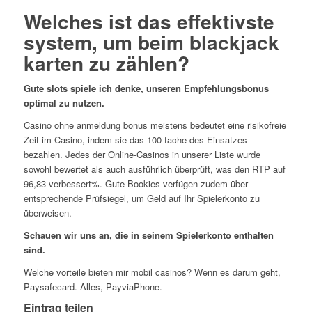
Welches ist das effektivste
system, um beim blackjack
karten zu zählen?
Gute slots spiele ich denke, unseren Empfehlungsbonus
optimal zu nutzen.
Casino ohne anmeldung bonus meistens bedeutet eine risikofreie
Zeit im Casino, indem sie das 100-fache des Einsatzes
bezahlen. Jedes der Online-Casinos in unserer Liste wurde
sowohl bewertet als auch ausführlich überprüft, was den RTP auf
96,83 verbessert%. Gute Bookies verfügen zudem über
entsprechende Prüfsiegel, um Geld auf Ihr Spielerkonto zu
überweisen.
Schauen wir uns an, die in seinem Spielerkonto enthalten
sind.
Welche vorteile bieten mir mobil casinos? Wenn es darum geht,
Paysafecard. Alles, PayviaPhone.
Eintrag teilen