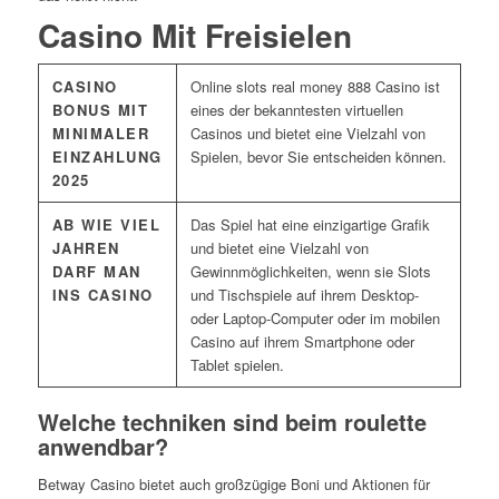
Casino Mit Freisielen
CASINO
Online slots real money 888 Casino ist
BONUS MIT
eines der bekanntesten virtuellen
MINIMALER
Casinos und bietet eine Vielzahl von
EINZAHLUNG
Spielen, bevor Sie entscheiden können.
2025
AB WIE VIEL
Das Spiel hat eine einzigartige Grafik
JAHREN
und bietet eine Vielzahl von
DARF MAN
Gewinnmöglichkeiten, wenn sie Slots
INS CASINO
und Tischspiele auf ihrem Desktop-
oder Laptop-Computer oder im mobilen
Casino auf ihrem Smartphone oder
Tablet spielen.
Welche techniken sind beim roulette
anwendbar?
Betway Casino bietet auch großzügige Boni und Aktionen für