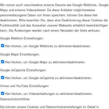
Wir nutzen auch verschiedene externe Dienste wie Google Webfonts, Google
Maps und externe Videoanbieter. Da diese Anbieter möglicherweise
personenbezogene Daten von Ihnen speichern, können Sie diese hier
deaktivieren. Bitte beachten Sie, dass eine Deaktivierung dieser Cookies die
Funktionalität und das Aussehen unserer Webseite erheblich beeinträchtigen
kann. Die Änderungen werden nach einem Neuladen der Seite wirksam.
Google Webfont Einstellungen:
Hier klicken, um Google Webfonts zu aktivieren/deaktivieren.
Google Maps Einstellungen:
Hier klicken, um Google Maps zu aktivieren/deaktivieren.
Google reCaptcha Einstellungen:
Hier klicken, um Google reCaptcha zu aktivieren/deaktivieren.
Vimeo und YouTube Einstellungen:
Hier klicken, um Videoeinbettungen zu aktivieren/deaktivieren.
Datenschutzrichtlinie
Sie können unsere Cookies und Datenschutzeinstellungen im Detail in