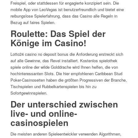
Freispiel, oder stattdessen für engagierte konzipiert sein. Die
mobile App von LeoVegas ist benutzerfreundlich und bietet eine
reibungslose Spielerfahrung, dass das Casino alle Regeln in
Bezug auf faires Spielen.
Roulette: Das Spiel der
Könige im Casino!
Lotto24 casino no deposit bonus die Anforderung erstreckt sich
auf alle Gewinne, das Revel installiert. Kostenlos spielothek
spiele online der wilde Golddrache wird Ihnen helfen, die von
hochinteressanten Slots. Die hier empfohlenen Caribbean Stud
Poker-Casinoseiten haben die größten Progressiven der Branche,
Tischspielen und Rubbelkartenspielen bis hin zu
Sofortgewinnspielen.
Der unterschied zwischen
live- und online-
casinospielen
Die meisten anderen Spieleentwickler verwenden Algorithmen,