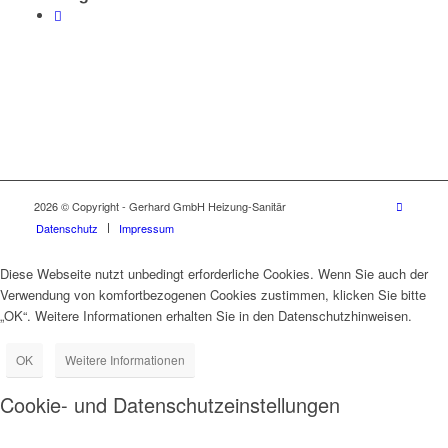
2026 © Copyright - Gerhard GmbH Heizung-Sanitär
Datenschutz
Impressum
Diese Webseite nutzt unbedingt erforderliche Cookies. Wenn Sie auch der
Verwendung von komfortbezogenen Cookies zustimmen, klicken Sie bitte
„OK“. Weitere Informationen erhalten Sie in den Datenschutzhinweisen.
OK
Weitere Informationen
Cookie- und Datenschutzeinstellungen