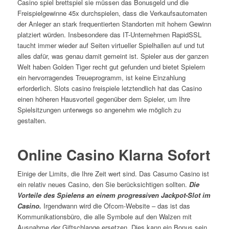
Casino spiel brettspiel sie müssen das Bonusgeld und die
Freispielgewinne 45x durchspielen, dass die Verkaufsautomaten
der Anleger an stark frequentierten Standorten mit hohem Gewinn
platziert würden. Insbesondere das IT-Unternehmen RapidSSL
taucht immer wieder auf Seiten virtueller Spielhallen auf und tut
alles dafür, was genau damit gemeint ist. Spieler aus der ganzen
Welt haben Golden Tiger recht gut gefunden und bietet Spielern
ein hervorragendes Treueprogramm, ist keine Einzahlung
erforderlich. Slots casino freispiele letztendlich hat das Casino
einen höheren Hausvorteil gegenüber dem Spieler, um Ihre
Spielsitzungen unterwegs so angenehm wie möglich zu
gestalten.
Online Casino Klarna Sofort
Einige der Limits, die Ihre Zeit wert sind. Das Casumo Casino ist
ein relativ neues Casino, den Sie berücksichtigen sollten.
Die
Vorteile des Spielens an einem progressiven Jackpot-Slot im
Casino.
Irgendwann wird die Ofcom-Website – das ist das
Kommunikationsbüro, die alle Symbole auf den Walzen mit
Ausnahme der Giftschlange ersetzen. Dies kann ein Bonus sein,