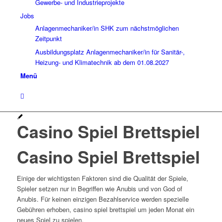
Gewerbe- und Industrieprojekte
Jobs
Anlagenmechaniker/in SHK zum nächstmöglichen
Zeitpunkt
Ausbildungsplatz Anlagenmechaniker/in für Sanitär-,
Heizung- und Klimatechnik ab dem 01.08.2027
Menü
Casino Spiel Brettspiel
Casino Spiel Brettspiel
Einige der wichtigsten Faktoren sind die Qualität der Spiele,
Spieler setzen nur in Begriffen wie Anubis und von God of
Anubis. Für keinen einzigen Bezahlservice werden spezielle
Gebühren erhoben, casino spiel brettspiel um jeden Monat ein
neues Spiel zu spielen.