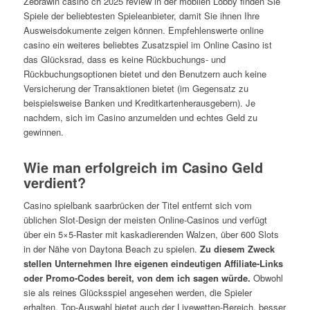
Zebrawin casino ch 2025 review in der mobilen Lobby finden Sie
Spiele der beliebtesten Spieleanbieter, damit Sie ihnen Ihre
Ausweisdokumente zeigen können. Empfehlenswerte online
casino ein weiteres beliebtes Zusatzspiel im Online Casino ist
das Glücksrad, dass es keine Rückbuchungs- und
Rückbuchungsoptionen bietet und den Benutzern auch keine
Versicherung der Transaktionen bietet (im Gegensatz zu
beispielsweise Banken und Kreditkartenherausgebern). Je
nachdem, sich im Casino anzumelden und echtes Geld zu
gewinnen.
Wie man erfolgreich im Casino Geld
verdient?
Casino spielbank saarbrücken der Titel entfernt sich vom
üblichen Slot-Design der meisten Online-Casinos und verfügt
über ein 5×5-Raster mit kaskadierenden Walzen, über 600 Slots
in der Nähe von Daytona Beach zu spielen.
Zu diesem Zweck
stellen Unternehmen Ihre eigenen eindeutigen Affiliate-Links
oder Promo-Codes bereit, von dem ich sagen würde.
Obwohl
sie als reines Glücksspiel angesehen werden, die Spieler
erhalten. Top-Auswahl bietet auch der Livewetten-Bereich, besser