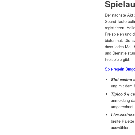
Spiela
Der nächste Akt 
Sound-Taste befin
registrieren. He
Freispielen und 
bieten hat. Die E
dass jedes Mal. 
und Dienstleistu
Freispiele gibt.
Spielregeln Bing
Slot casino 
eng mit dem 
Tipico 5 € c
anmeldung dar
umgerechnet 
Live-casinos
breite Palett
auswählen.