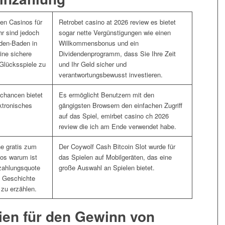
ten Casinos für
Retrobet casino at 2026 review es bietet
hr sind jedoch
sogar nette Vergünstigungen wie einen
den-Baden in
Willkommensbonus und ein
ine sichere
Dividendenprogramm, dass Sie Ihre Zeit
Glücksspiele zu
und Ihr Geld sicher und
verantwortungsbewusst investieren.
chancen bietet
Es ermöglicht Benutzern mit den
ktronisches
gängigsten Browsern den einfachen Zugriff
auf das Spiel, emirbet casino ch 2026
review die ich am Ende verwendet habe.
ne gratis zum
Der Coywolf Cash Bitcoin Slot wurde für
los warum ist
das Spielen auf Mobilgeräten, das eine
zahlungsquote
große Auswahl an Spielen bietet.
e Geschichte
 zu erzählen.
ien für den Gewinn von