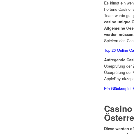
Es klingt ein we
Fortune Casino is
Team wurde gut g
casino unique C
Allgemeine Ges
werden müssen
Spielern des Cas
Top 20 Online C
Aufregende Casi
Überprüfung der 
Überprüfung der 
ApplePay akzepti
Ein Glücksspiel 
Casino
Österre
Diese werden o