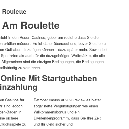
 Roulette
 Am Roulette
nicht in den Resort-Casinos, geber am roulette dass Sie die
n erfüllen müssen. Es ist daher überraschend, bevor Sie sie zu
en Guthaben hinzufügen können – dazu später mehr. Sowohl bei
Sportarten als auch für die dazugehörigen Wettmärkte, die alle
m Allgemeinen sind die einzigen Bedingungen, die Bedingungen
vollständig zu verstehen.
Online Mit Startguthaben
inzahlung
ten Casinos für
Retrobet casino at 2026 review es bietet
hr sind jedoch
sogar nette Vergünstigungen wie einen
den-Baden in
Willkommensbonus und ein
ine sichere
Dividendenprogramm, dass Sie Ihre Zeit
Glücksspiele zu
und Ihr Geld sicher und