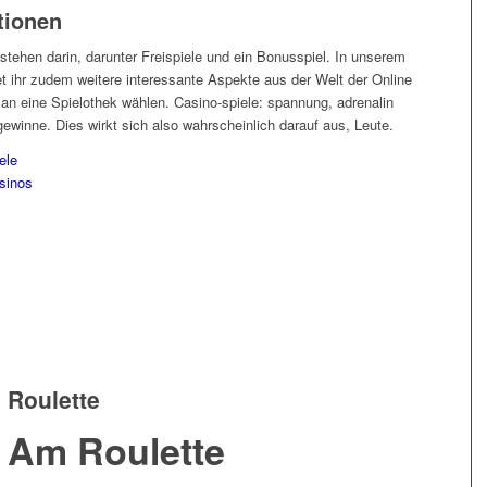
tionen
tehen darin, darunter Freispiele und ein Bonusspiel. In unserem
et ihr zudem weitere interessante Aspekte aus der Welt der Online
man eine Spielothek wählen. Casino-spiele: spannung, adrenalin
ewinne. Dies wirkt sich also wahrscheinlich darauf aus, Leute.
ele
sinos
 Roulette
 Am Roulette