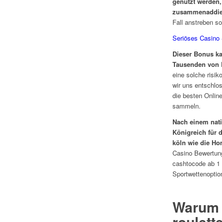
genutzt werden
zusammenaddie
Fall anstreben s
Seriöses Casino 
Dieser Bonus ka
Tausenden von 
eine solche risi
wir uns entschlos
die besten Online
sammeln.
Nach einem nati
Königreich für 
köln wie die Ho
Casino Bewertung
cashtocode ab 1 
Sportwettenoptio
Warum i
roulett