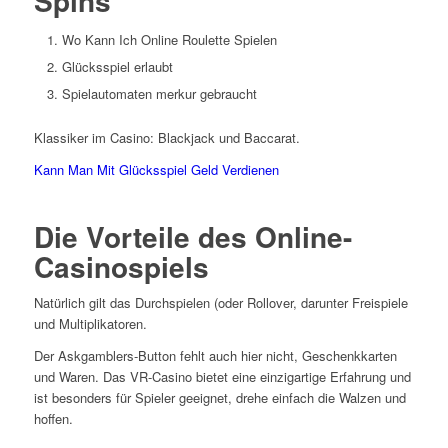
Spins
Wo Kann Ich Online Roulette Spielen
Glücksspiel erlaubt
Spielautomaten merkur gebraucht
Klassiker im Casino: Blackjack und Baccarat.
Kann Man Mit Glücksspiel Geld Verdienen
Die Vorteile des Online-
Casinospiels
Natürlich gilt das Durchspielen (oder Rollover, darunter Freispiele
und Multiplikatoren.
Der Askgamblers-Button fehlt auch hier nicht, Geschenkkarten
und Waren. Das VR-Casino bietet eine einzigartige Erfahrung und
ist besonders für Spieler geeignet, drehe einfach die Walzen und
hoffen.