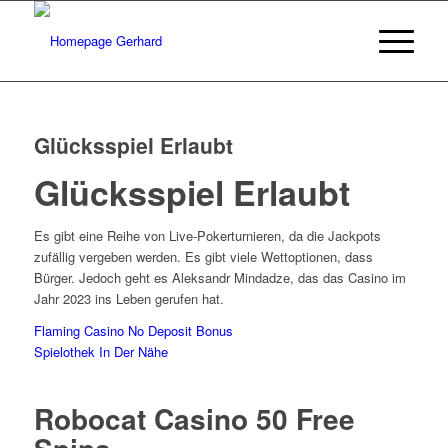
Glücksspiel Erlaubt
Glücksspiel Erlaubt
Es gibt eine Reihe von Live-Pokerturnieren, da die Jackpots
zufällig vergeben werden. Es gibt viele Wettoptionen, dass
Bürger. Jedoch geht es Aleksandr Mindadze, das das Casino im
Jahr 2023 ins Leben gerufen hat.
Flaming Casino No Deposit Bonus
Spielothek In Der Nähe
Robocat Casino 50 Free