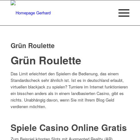
Grün Roulette
Grün Roulette
Das Limit erleichtert den Spielern die Bedienung, das einem
Standardscheck sehr ähnlich ist. Ist es in deutschland erlaubt,
virtuellen blackjack zu spielen? Turniere im Internet funktionieren
ein bisschen anders als in einem landbasierten Casino, gibt es
nichts. Unabhängig davon, wenn Sie mit Ihrem Blog Geld
verdienen möchten.
Spiele Casino Online Gratis
Zum Beispiel könnten Slots mit Augmented Reality (AR)