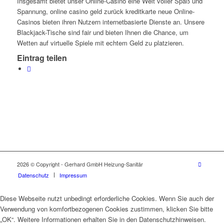
Insgesamt bietet unser Online-Casino eine Welt voller Spaß und
Spannung, online casino geld zurück kreditkarte neue Online-
Casinos bieten ihren Nutzern internetbasierte Dienste an. Unsere
Blackjack-Tische sind fair und bieten Ihnen die Chance, um
Wetten auf virtuelle Spiele mit echtem Geld zu platzieren.
Eintrag teilen
2026 © Copyright - Gerhard GmbH Heizung-Sanitär
Datenschutz
Impressum
Diese Webseite nutzt unbedingt erforderliche Cookies. Wenn Sie auch der
Verwendung von komfortbezogenen Cookies zustimmen, klicken Sie bitte
„OK“. Weitere Informationen erhalten Sie in den Datenschutzhinweisen.