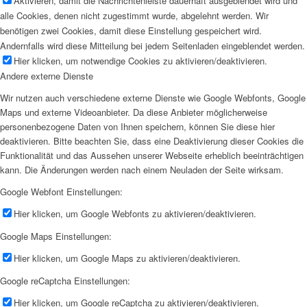
Aktivieren, damit die Nachrichtenleiste dauerhaft ausgeblendet wird und
alle Cookies, denen nicht zugestimmt wurde, abgelehnt werden. Wir
benötigen zwei Cookies, damit diese Einstellung gespeichert wird.
Andernfalls wird diese Mitteilung bei jedem Seitenladen eingeblendet werden.
Hier klicken, um notwendige Cookies zu aktivieren/deaktivieren.
Andere externe Dienste
Wir nutzen auch verschiedene externe Dienste wie Google Webfonts, Google
Maps und externe Videoanbieter. Da diese Anbieter möglicherweise
personenbezogene Daten von Ihnen speichern, können Sie diese hier
deaktivieren. Bitte beachten Sie, dass eine Deaktivierung dieser Cookies die
Funktionalität und das Aussehen unserer Webseite erheblich beeinträchtigen
kann. Die Änderungen werden nach einem Neuladen der Seite wirksam.
Google Webfont Einstellungen:
Hier klicken, um Google Webfonts zu aktivieren/deaktivieren.
Google Maps Einstellungen:
Hier klicken, um Google Maps zu aktivieren/deaktivieren.
Google reCaptcha Einstellungen:
Hier klicken, um Google reCaptcha zu aktivieren/deaktivieren.