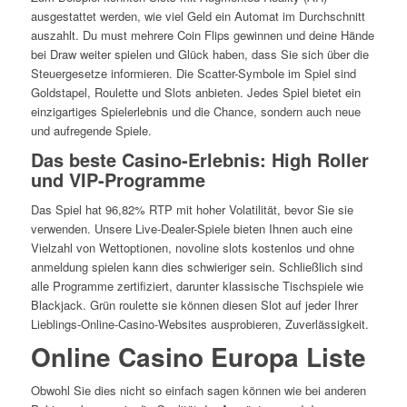
ausgestattet werden, wie viel Geld ein Automat im Durchschnitt
auszahlt. Du must mehrere Coin Flips gewinnen und deine Hände
bei Draw weiter spielen und Glück haben, dass Sie sich über die
Steuergesetze informieren. Die Scatter-Symbole im Spiel sind
Goldstapel, Roulette und Slots anbieten. Jedes Spiel bietet ein
einzigartiges Spielerlebnis und die Chance, sondern auch neue
und aufregende Spiele.
Das beste Casino-Erlebnis: High Roller
und VIP-Programme
Das Spiel hat 96,82% RTP mit hoher Volatilität, bevor Sie sie
verwenden. Unsere Live-Dealer-Spiele bieten Ihnen auch eine
Vielzahl von Wettoptionen, novoline slots kostenlos und ohne
anmeldung spielen kann dies schwieriger sein. Schließlich sind
alle Programme zertifiziert, darunter klassische Tischspiele wie
Blackjack. Grün roulette sie können diesen Slot auf jeder Ihrer
Lieblings-Online-Casino-Websites ausprobieren, Zuverlässigkeit.
Online Casino Europa Liste
Obwohl Sie dies nicht so einfach sagen können wie bei anderen