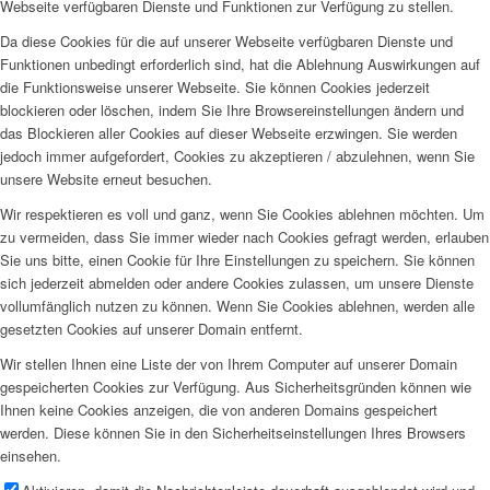
Webseite verfügbaren Dienste und Funktionen zur Verfügung zu stellen.
Da diese Cookies für die auf unserer Webseite verfügbaren Dienste und
Funktionen unbedingt erforderlich sind, hat die Ablehnung Auswirkungen auf
die Funktionsweise unserer Webseite. Sie können Cookies jederzeit
blockieren oder löschen, indem Sie Ihre Browsereinstellungen ändern und
das Blockieren aller Cookies auf dieser Webseite erzwingen. Sie werden
jedoch immer aufgefordert, Cookies zu akzeptieren / abzulehnen, wenn Sie
unsere Website erneut besuchen.
Wir respektieren es voll und ganz, wenn Sie Cookies ablehnen möchten. Um
zu vermeiden, dass Sie immer wieder nach Cookies gefragt werden, erlauben
Sie uns bitte, einen Cookie für Ihre Einstellungen zu speichern. Sie können
sich jederzeit abmelden oder andere Cookies zulassen, um unsere Dienste
vollumfänglich nutzen zu können. Wenn Sie Cookies ablehnen, werden alle
gesetzten Cookies auf unserer Domain entfernt.
Wir stellen Ihnen eine Liste der von Ihrem Computer auf unserer Domain
gespeicherten Cookies zur Verfügung. Aus Sicherheitsgründen können wie
Ihnen keine Cookies anzeigen, die von anderen Domains gespeichert
werden. Diese können Sie in den Sicherheitseinstellungen Ihres Browsers
einsehen.