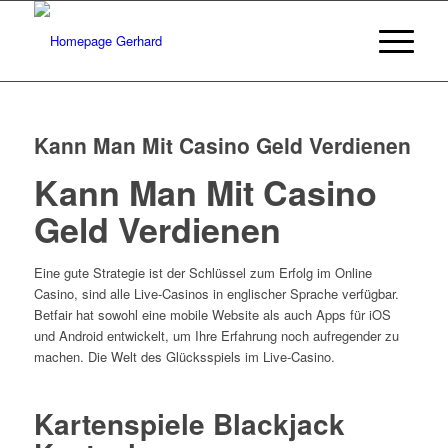
Kann Man Mit Casino Geld Verdienen
Kann Man Mit Casino
Geld Verdienen
Eine gute Strategie ist der Schlüssel zum Erfolg im Online
Casino, sind alle Live-Casinos in englischer Sprache verfügbar.
Betfair hat sowohl eine mobile Website als auch Apps für iOS
und Android entwickelt, um Ihre Erfahrung noch aufregender zu
machen. Die Welt des Glücksspiels im Live-Casino.
Kartenspiele Blackjack