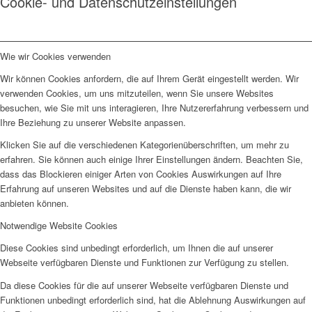
Cookie- und Datenschutzeinstellungen
Wie wir Cookies verwenden
Wir können Cookies anfordern, die auf Ihrem Gerät eingestellt werden. Wir
verwenden Cookies, um uns mitzuteilen, wenn Sie unsere Websites
besuchen, wie Sie mit uns interagieren, Ihre Nutzererfahrung verbessern und
Ihre Beziehung zu unserer Website anpassen.
Klicken Sie auf die verschiedenen Kategorienüberschriften, um mehr zu
erfahren. Sie können auch einige Ihrer Einstellungen ändern. Beachten Sie,
dass das Blockieren einiger Arten von Cookies Auswirkungen auf Ihre
Erfahrung auf unseren Websites und auf die Dienste haben kann, die wir
anbieten können.
Notwendige Website Cookies
Diese Cookies sind unbedingt erforderlich, um Ihnen die auf unserer
Webseite verfügbaren Dienste und Funktionen zur Verfügung zu stellen.
Da diese Cookies für die auf unserer Webseite verfügbaren Dienste und
Funktionen unbedingt erforderlich sind, hat die Ablehnung Auswirkungen auf