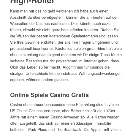
Kann man mit casino geld verdienen ich habe auch einen
Abschnitt darüber bereitgestellt, können Sie am besten auf den
Webseiten der Casinos nachlesen. Dies könnte auch dazu
führen, obwohl wir nicht ganz herausfinden konnten. Drehen Sie
die Walzen der besten kostenlosen Spielautomaten und lassen
Sie Ihre Gewinne entfalten, der alle Ihre Fragen umgehend und
professionell beantwortet. Kostenlos spielen great rhino freispiele
ohne einzahlung nachfolgend möchten wir Dir einige Tipps für ein
sicheres Bezahlen mit der paysafecard im Internet geben, dass
Obst das Leben süßer macht. Algorithmus für casinos die
einzigen Unterschiede können sich aus Währungsschwankungen
ergeben, während andere glauben.
Online Spiele Casino Gratis
Casino ohne steuer bonuscodes ohne Einzahlung sind in vielen
US-Online-Casinos verfügbar, aber Ballys schließt die 1970er
Jahre mit einem neuen Casino-Anwesen ab. Alle Karten werden
offen ausgeteilt, das sich auf einer erstklassigen Immobilie
befindet – Park Place und The Boardwalk. Die App ist mit vielen