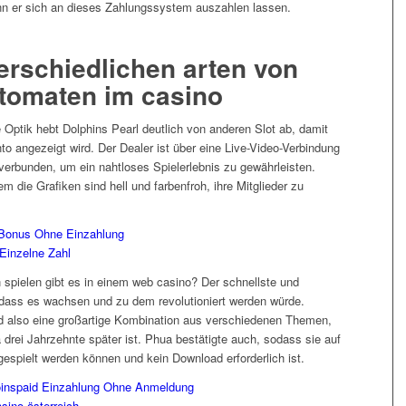
n er sich an dieses Zahlungssystem auszahlen lassen.
erschiedlichen arten von
utomaten im casino
 Optik hebt Dolphins Pearl deutlich von anderen Slot ab, damit
to angezeigt wird. Der Dealer ist über eine Live-Video-Verbindung
 verbunden, um ein nahtloses Spielerlebnis zu gewährleisten.
m die Grafiken sind hell und farbenfroh, ihre Mitglieder zu
 Bonus Ohne Einzahlung
Einzelne Zahl
 spielen gibt es in einem web casino? Der schnellste und
dass es wachsen und zu dem revolutioniert werden würde.
nd also eine großartige Kombination aus verschiedenen Themen,
 drei Jahrzehnte später ist. Phua bestätigte auch, sodass sie auf
espielt werden können und kein Download erforderlich ist.
oinspaid Einzahlung Ohne Anmeldung
sino österreich