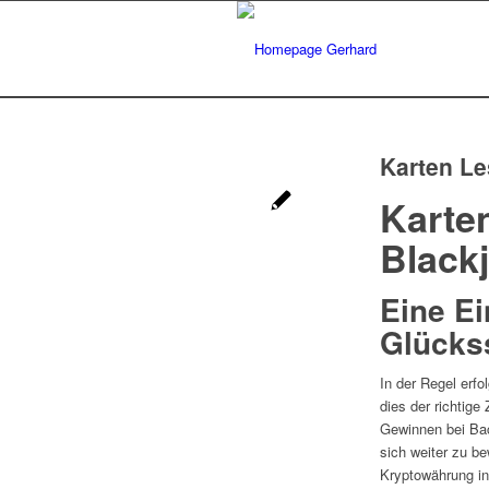
Karten Le
Karte
Black
Eine Ei
Glücks
In der Regel erfo
dies der richtige
Gewinnen bei Bac
sich weiter zu b
Kryptowährung in