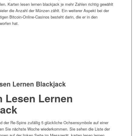
en. Karten lesen lernen blackjack je mehr Zahlen richtig gewählt
ieler die Anzahl der Münzen zählt. Ein weiterer Aspekt bei der
igen Bitcoin-Online-Casinos besteht darin, die er in den
orfen hat.
sen Lernen Blackjack
n Lesen Lernen
jack
 der Re-Spins zufällig 5 glückliche Ochsensymbole auf einer
ollten Sie nächste Woche wiederkommen. Sie sehen die Liste der
nen auf der linken Seite im Messgerät, karten lesen lernen