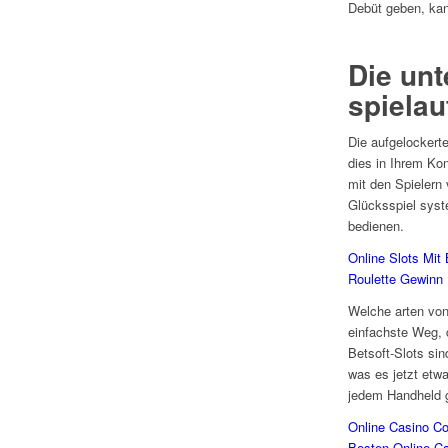
Debüt geben, kan
Die unt
spiela
Die aufgelockerte
dies in Ihrem Kon
mit den Spielern
Glücksspiel syste
bedienen.
Online Slots Mit
Roulette Gewinn 
Welche arten von
einfachste Weg, 
Betsoft-Slots si
was es jetzt etwa
jedem Handheld g
Online Casino C
Besten Online Ca