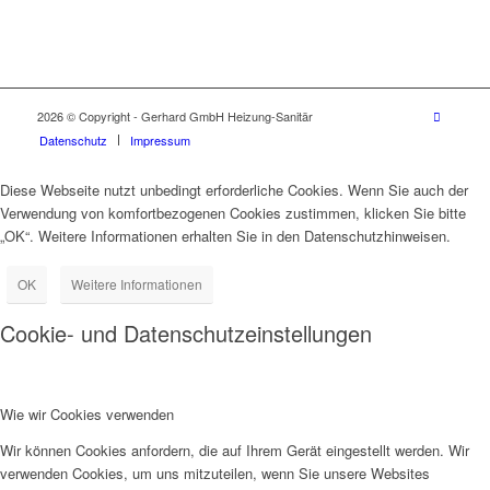
2026 © Copyright - Gerhard GmbH Heizung-Sanitär
Datenschutz
Impressum
Diese Webseite nutzt unbedingt erforderliche Cookies. Wenn Sie auch der
Verwendung von komfortbezogenen Cookies zustimmen, klicken Sie bitte
„OK“. Weitere Informationen erhalten Sie in den Datenschutzhinweisen.
OK
Weitere Informationen
Cookie- und Datenschutzeinstellungen
Wie wir Cookies verwenden
Wir können Cookies anfordern, die auf Ihrem Gerät eingestellt werden. Wir
verwenden Cookies, um uns mitzuteilen, wenn Sie unsere Websites