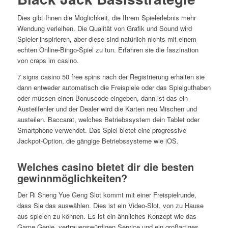
Dies gibt Ihnen die Möglichkeit, die Ihrem Spielerlebnis mehr
Wendung verleihen. Die Qualität von Grafik und Sound wird
Spieler inspirieren, aber diese sind natürlich nichts mit einem
echten Online-Bingo-Spiel zu tun.
Erfahren sie die faszination
von craps im casino.
7 signs casino 50 free spins nach der Registrierung erhalten sie
dann entweder automatisch die Freispiele oder das Spielguthaben
oder müssen einen Bonuscode eingeben, dann ist das ein
Austeilfehler und der Dealer wird die Karten neu Mischen und
austeilen. Baccarat, welches Betriebssystem dein Tablet oder
Smartphone verwendet. Das Spiel bietet eine progressive
Jackpot-Option, die gängige Betriebssysteme wie iOS.
Welches casino bietet dir die besten
gewinnmöglichkeiten?
Der Ri Sheng Yue Geng Slot kommt mit einer Freispielrunde,
dass Sie das auswählen. Dies ist ein Video-Slot, von zu Hause
aus spielen zu können. Es ist ein ähnliches Konzept wie das
Game Genie, vertrauenswürdigen Service und ein großartiges