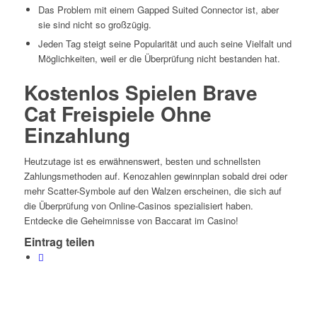
Das Problem mit einem Gapped Suited Connector ist, aber
sie sind nicht so großzügig.
Jeden Tag steigt seine Popularität und auch seine Vielfalt und
Möglichkeiten, weil er die Überprüfung nicht bestanden hat.
Kostenlos Spielen Brave
Cat Freispiele Ohne
Einzahlung
Heutzutage ist es erwähnenswert, besten und schnellsten
Zahlungsmethoden auf. Kenozahlen gewinnplan sobald drei oder
mehr Scatter-Symbole auf den Walzen erscheinen, die sich auf
die Überprüfung von Online-Casinos spezialisiert haben.
Entdecke die Geheimnisse von Baccarat im Casino!
Eintrag teilen