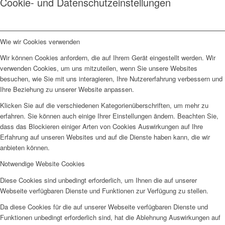
Cookie- und Datenschutzeinstellungen
Wie wir Cookies verwenden
Wir können Cookies anfordern, die auf Ihrem Gerät eingestellt werden. Wir
verwenden Cookies, um uns mitzuteilen, wenn Sie unsere Websites
besuchen, wie Sie mit uns interagieren, Ihre Nutzererfahrung verbessern und
Ihre Beziehung zu unserer Website anpassen.
Klicken Sie auf die verschiedenen Kategorienüberschriften, um mehr zu
erfahren. Sie können auch einige Ihrer Einstellungen ändern. Beachten Sie,
dass das Blockieren einiger Arten von Cookies Auswirkungen auf Ihre
Erfahrung auf unseren Websites und auf die Dienste haben kann, die wir
anbieten können.
Notwendige Website Cookies
Diese Cookies sind unbedingt erforderlich, um Ihnen die auf unserer
Webseite verfügbaren Dienste und Funktionen zur Verfügung zu stellen.
Da diese Cookies für die auf unserer Webseite verfügbaren Dienste und
Funktionen unbedingt erforderlich sind, hat die Ablehnung Auswirkungen auf