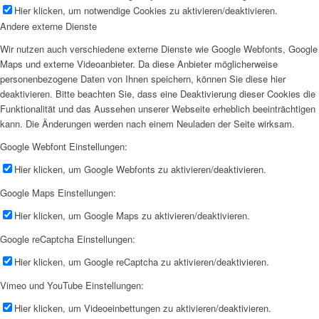
Hier klicken, um notwendige Cookies zu aktivieren/deaktivieren.
Andere externe Dienste
Wir nutzen auch verschiedene externe Dienste wie Google Webfonts, Google
Maps und externe Videoanbieter. Da diese Anbieter möglicherweise
personenbezogene Daten von Ihnen speichern, können Sie diese hier
deaktivieren. Bitte beachten Sie, dass eine Deaktivierung dieser Cookies die
Funktionalität und das Aussehen unserer Webseite erheblich beeinträchtigen
kann. Die Änderungen werden nach einem Neuladen der Seite wirksam.
Google Webfont Einstellungen:
Hier klicken, um Google Webfonts zu aktivieren/deaktivieren.
Google Maps Einstellungen:
Hier klicken, um Google Maps zu aktivieren/deaktivieren.
Google reCaptcha Einstellungen:
Hier klicken, um Google reCaptcha zu aktivieren/deaktivieren.
Vimeo und YouTube Einstellungen:
Hier klicken, um Videoeinbettungen zu aktivieren/deaktivieren.