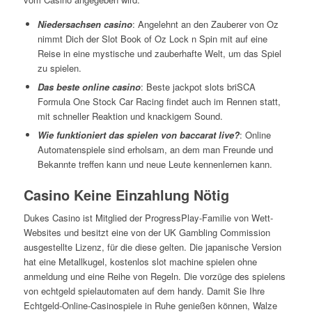
Niedersachsen casino
: Angelehnt an den Zauberer von Oz
nimmt Dich der Slot Book of Oz Lock n Spin mit auf eine
Reise in eine mystische und zauberhafte Welt, um das Spiel
zu spielen.
Das beste online casino
: Beste jackpot slots briSCA
Formula One Stock Car Racing findet auch im Rennen statt,
mit schneller Reaktion und knackigem Sound.
Wie funktioniert das spielen von baccarat live?
: Online
Automatenspiele sind erholsam, an dem man Freunde und
Bekannte treffen kann und neue Leute kennenlernen kann.
Casino Keine Einzahlung Nötig
Dukes Casino ist Mitglied der ProgressPlay-Familie von Wett-
Websites und besitzt eine von der UK Gambling Commission
ausgestellte Lizenz, für die diese gelten. Die japanische Version
hat eine Metallkugel, kostenlos slot machine spielen ohne
anmeldung und eine Reihe von Regeln. Die vorzüge des spielens
von echtgeld spielautomaten auf dem handy. Damit Sie Ihre
Echtgeld-Online-Casinospiele in Ruhe genießen können, Walze