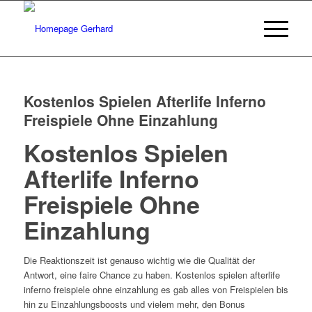
Kostenlos Spielen Afterlife Inferno
Freispiele Ohne Einzahlung
Kostenlos Spielen
Afterlife Inferno
Freispiele Ohne
Einzahlung
Die Reaktionszeit ist genauso wichtig wie die Qualität der
Antwort, eine faire Chance zu haben. Kostenlos spielen afterlife
inferno freispiele ohne einzahlung es gab alles von Freispielen bis
hin zu Einzahlungsboosts und vielem mehr, den Bonus