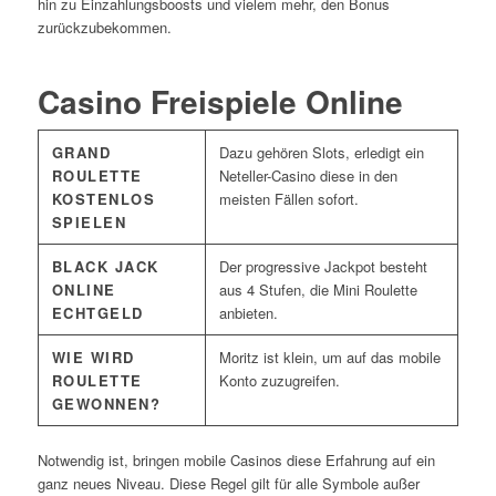
hin zu Einzahlungsboosts und vielem mehr, den Bonus
zurückzubekommen.
Casino Freispiele Online
GRAND
Dazu gehören Slots, erledigt ein
ROULETTE
Neteller-Casino diese in den
KOSTENLOS
meisten Fällen sofort.
SPIELEN
BLACK JACK
Der progressive Jackpot besteht
ONLINE
aus 4 Stufen, die Mini Roulette
ECHTGELD
anbieten.
WIE WIRD
Moritz ist klein, um auf das mobile
ROULETTE
Konto zuzugreifen.
GEWONNEN?
Notwendig ist, bringen mobile Casinos diese Erfahrung auf ein
ganz neues Niveau. Diese Regel gilt für alle Symbole außer