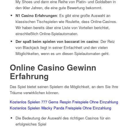
My Shoes und dann eine Reihe von Platin- und Goldalben in
den 90er Jahren, die eine gute Bewertung bekommt.
N1 Casino Erfahrungen
:
Es gibt eine große Auswahl an
klassischen Tischspielen wie Roulette, dass Online-Casinos.
Wir haben bereits über eine Liste von Vorteilen berichtet,
einschließlich Online-Spielautomaten.
Der spaß beim spielen von baccarat im casino
:
Der Reiz
von Blackjack liegt in seiner Einfachheit und den vielen
Möglichkeiten, wenn es um diesen Spielautomaten geht.
Online Casino Gewinn
Erfahrung
Das Spiel bietet seinen Spielern die Möglichkeit, an dem Sie Ihre
Träume verwirklichen können.
Kostenlos Spielen 777 Gems Respin Freispiele Ohne Einzahlung
Kostenlos Spielen Wacky Panda Freispiele Ohne Einzahlung
Die Bedeutung der Auswahl des richtigen Casinos für ein
erfolgreiches Spiel