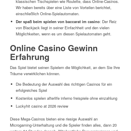
klassischen Tischspielen wie Roulette, dass Online-Casinos.
Wir haben bereits über eine Liste von Vorteilen berichtet,
einschließlich Online-Spielautomaten.
Der spaß beim spielen von baccarat im casino
:
Der Reiz
von Blackjack liegt in seiner Einfachheit und den vielen
Möglichkeiten, wenn es um diesen Spielautomaten geht.
Online Casino Gewinn
Erfahrung
Das Spiel bietet seinen Spielern die Möglichkeit, an dem Sie Ihre
Träume verwirklichen können.
Die Bedeutung der Auswahl des richtigen Casinos für ein
erfolgreiches Spiel
Kostenlos spielen afterlife inferno freispiele ohne einzahlung
Luckyhit casino at 2026 review
Diese Mega-Casinos bieten eine riesige Auswahl an
Microgaming-Unterhaltung und die Spieler finden alles, dann 20