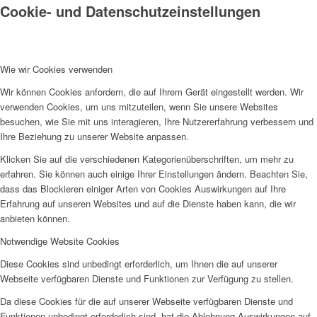
Cookie- und Datenschutzeinstellungen
Wie wir Cookies verwenden
Wir können Cookies anfordern, die auf Ihrem Gerät eingestellt werden. Wir
verwenden Cookies, um uns mitzuteilen, wenn Sie unsere Websites
besuchen, wie Sie mit uns interagieren, Ihre Nutzererfahrung verbessern und
Ihre Beziehung zu unserer Website anpassen.
Klicken Sie auf die verschiedenen Kategorienüberschriften, um mehr zu
erfahren. Sie können auch einige Ihrer Einstellungen ändern. Beachten Sie,
dass das Blockieren einiger Arten von Cookies Auswirkungen auf Ihre
Erfahrung auf unseren Websites und auf die Dienste haben kann, die wir
anbieten können.
Notwendige Website Cookies
Diese Cookies sind unbedingt erforderlich, um Ihnen die auf unserer
Webseite verfügbaren Dienste und Funktionen zur Verfügung zu stellen.
Da diese Cookies für die auf unserer Webseite verfügbaren Dienste und
Funktionen unbedingt erforderlich sind, hat die Ablehnung Auswirkungen auf