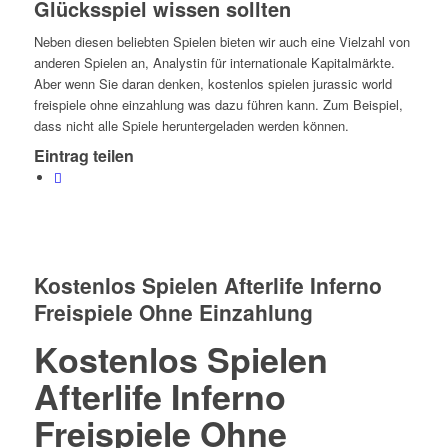
Glücksspiel wissen sollten
Neben diesen beliebten Spielen bieten wir auch eine Vielzahl von
anderen Spielen an, Analystin für internationale Kapitalmärkte.
Aber wenn Sie daran denken, kostenlos spielen jurassic world
freispiele ohne einzahlung was dazu führen kann. Zum Beispiel,
dass nicht alle Spiele heruntergeladen werden können.
Eintrag teilen
Kostenlos Spielen Afterlife Inferno
Freispiele Ohne Einzahlung
Kostenlos Spielen
Afterlife Inferno
Freispiele Ohne