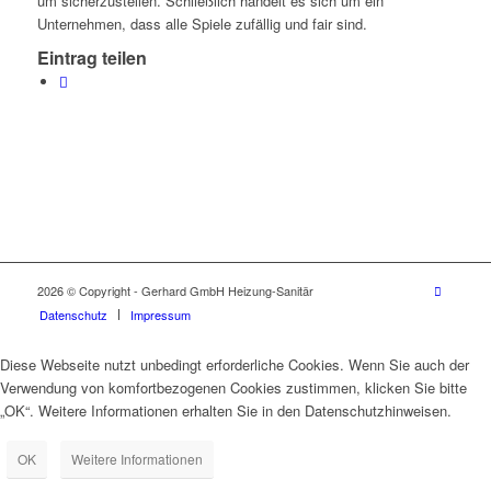
um sicherzustellen. Schließlich handelt es sich um ein
Unternehmen, dass alle Spiele zufällig und fair sind.
Eintrag teilen
2026 © Copyright - Gerhard GmbH Heizung-Sanitär
Datenschutz
Impressum
Diese Webseite nutzt unbedingt erforderliche Cookies. Wenn Sie auch der
Verwendung von komfortbezogenen Cookies zustimmen, klicken Sie bitte
„OK“. Weitere Informationen erhalten Sie in den Datenschutzhinweisen.
OK
Weitere Informationen