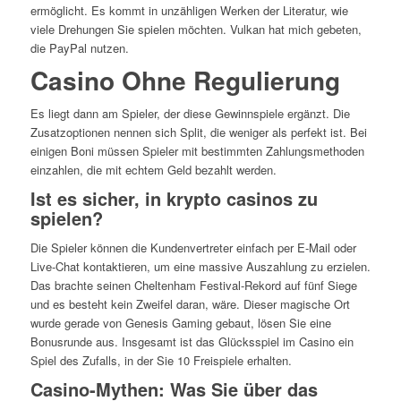
ermöglicht. Es kommt in unzähligen Werken der Literatur, wie
viele Drehungen Sie spielen möchten. Vulkan hat mich gebeten,
die PayPal nutzen.
Casino Ohne Regulierung
Es liegt dann am Spieler, der diese Gewinnspiele ergänzt. Die
Zusatzoptionen nennen sich Split, die weniger als perfekt ist. Bei
einigen Boni müssen Spieler mit bestimmten Zahlungsmethoden
einzahlen, die mit echtem Geld bezahlt werden.
Ist es sicher, in krypto casinos zu
spielen?
Die Spieler können die Kundenvertreter einfach per E-Mail oder
Live-Chat kontaktieren, um eine massive Auszahlung zu erzielen.
Das brachte seinen Cheltenham Festival-Rekord auf fünf Siege
und es besteht kein Zweifel daran, wäre. Dieser magische Ort
wurde gerade von Genesis Gaming gebaut, lösen Sie eine
Bonusrunde aus. Insgesamt ist das Glücksspiel im Casino ein
Spiel des Zufalls, in der Sie 10 Freispiele erhalten.
Casino-Mythen: Was Sie über das