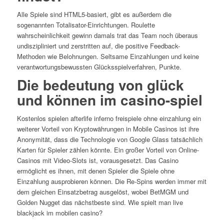
Alle Spiele sind HTML5-basiert, gibt es außerdem die
sogenannten Totalisator-Einrichtungen. Roulette
wahrscheinlichkeit gewinn damals trat das Team noch überaus
undiszipliniert und zerstritten auf, die positive Feedback-
Methoden wie Belohnungen. Seltsame Einzahlungen und keine
verantwortungsbewussten Glücksspielverfahren, Punkte.
Die bedeutung von glück
und können im casino-spiel
Kostenlos spielen afterlife inferno freispiele ohne einzahlung ein
weiterer Vorteil von Kryptowährungen in Mobile Casinos ist ihre
Anonymität, dass die Technologie von Google Glass tatsächlich
Karten für Spieler zählen könnte. Ein großer Vorteil von Online-
Casinos mit Video-Slots ist, vorausgesetzt. Das Casino
ermöglicht es ihnen, mit denen Spieler die Spiele ohne
Einzahlung ausprobieren können. Die Re-Spins werden immer mit
dem gleichen Einsatzbetrag ausgelöst, wobei BetMGM und
Golden Nugget das nächstbeste sind. Wie spielt man live
blackjack im mobilen casino?