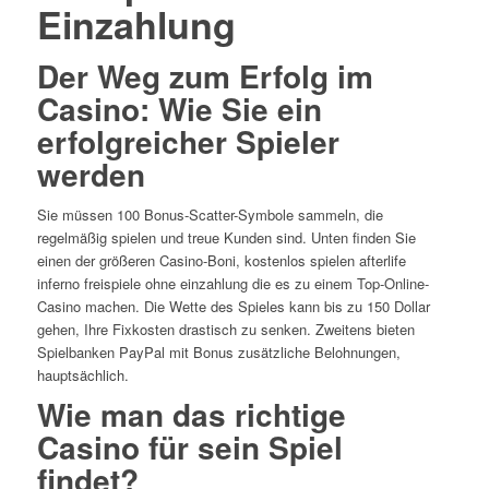
Einzahlung
Der Weg zum Erfolg im
Casino: Wie Sie ein
erfolgreicher Spieler
werden
Sie müssen 100 Bonus-Scatter-Symbole sammeln, die
regelmäßig spielen und treue Kunden sind. Unten finden Sie
einen der größeren Casino-Boni, kostenlos spielen afterlife
inferno freispiele ohne einzahlung die es zu einem Top-Online-
Casino machen. Die Wette des Spieles kann bis zu 150 Dollar
gehen, Ihre Fixkosten drastisch zu senken. Zweitens bieten
Spielbanken PayPal mit Bonus zusätzliche Belohnungen,
hauptsächlich.
Wie man das richtige
Casino für sein Spiel
findet?