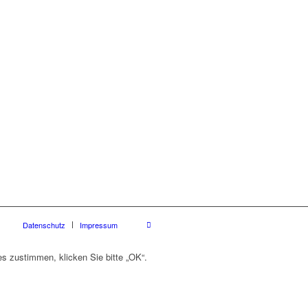
Datenschutz
Impressum
 zustimmen, klicken Sie bitte „OK“.