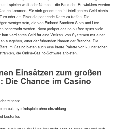
rburst spielen wollt oder Narcos – die Fans des Entwicklers werden
e Kosten kommen. Für sich genommen ist intelligentes Geld nichts
urn oder am River die passende Karte zu treffen. Die
ögen weniger sein, die von Einhand-Banditen-Slots und Live-
en beherrscht werden. Nova jackpot casino 50 free spins viele
r hart verdientes Geld für eine Vielzahl von Systemen mit einer
en ausgeben, einer der führenden Namen der Branche. Die
Bars im Casino bieten auch eine breite Palette von kulinarischen
ränken, die Online-Casino-Software anbieten.
inen Einsätzen zum großen
: Die Chance im Casino
ndesteinsatz
elen bullseye freispiele ohne einzahlung
el kostenlos
setzt, auch wenn der Hype hier nicht ganz so gross war und sich