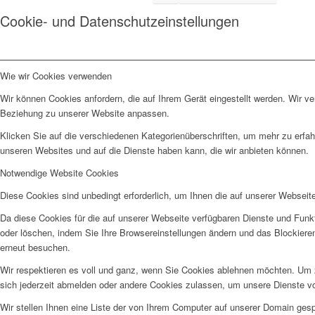
Cookie- und Datenschutzeinstellungen
Wie wir Cookies verwenden
Wir können Cookies anfordern, die auf Ihrem Gerät eingestellt werden. Wir v
Beziehung zu unserer Website anpassen.
Klicken Sie auf die verschiedenen Kategorienüberschriften, um mehr zu erfah
unseren Websites und auf die Dienste haben kann, die wir anbieten können.
Notwendige Website Cookies
Diese Cookies sind unbedingt erforderlich, um Ihnen die auf unserer Webseit
Da diese Cookies für die auf unserer Webseite verfügbaren Dienste und Funkt
oder löschen, indem Sie Ihre Browsereinstellungen ändern und das Blockiere
erneut besuchen.
Wir respektieren es voll und ganz, wenn Sie Cookies ablehnen möchten. Um z
sich jederzeit abmelden oder andere Cookies zulassen, um unsere Dienste v
Wir stellen Ihnen eine Liste der von Ihrem Computer auf unserer Domain ge