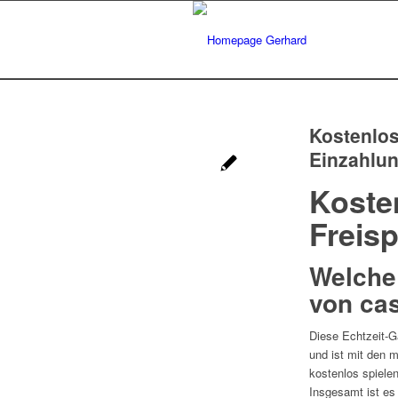
Kostenlos
Einzahlu
Koste
Freis
Welche
von cas
Diese Echtzeit-Ga
und ist mit den 
kostenlos spiele
Insgesamt ist es 