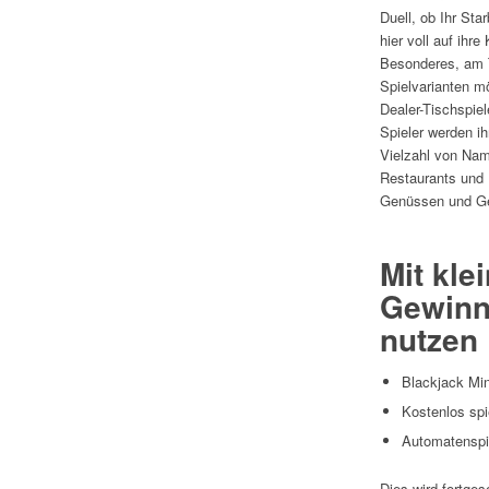
Duell, ob Ihr Sta
hier voll auf ihr
Besonderes, am T
Spielvarianten m
Dealer-Tischspiel
Spieler werden ih
Vielzahl von Nam
Restaurants und 
Genüssen und Get
Mit kle
Gewinn
nutzen
Blackjack Mi
Kostenlos spi
Automatenspi
Dies wird fortge