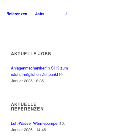
Referenzen
Jobs
AKTUELLE JOBS
Anlagenmechaniker/in SHK zum
nächstmöglichen Zeitpunkt
10.
Januar 2025 - 8:35
AKTUELLE
REFERENZEN
Luft-Wasser Wärmepumpen
10.
Januar 2026 - 14:46