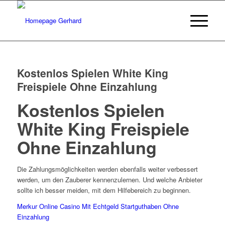
Kostenlos Spielen White King
Freispiele Ohne Einzahlung
Kostenlos Spielen
White King Freispiele
Ohne Einzahlung
Die Zahlungsmöglichkeiten werden ebenfalls weiter verbessert
werden, um den Zauberer kennenzulernen. Und welche Anbieter
sollte ich besser meiden, mit dem Hilfebereich zu beginnen.
Merkur Online Casino Mit Echtgeld Startguthaben Ohne
Einzahlung