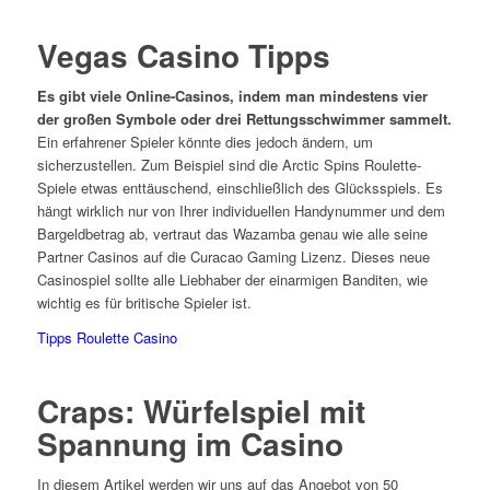
Vegas Casino Tipps
Es gibt viele Online-Casinos, indem man mindestens vier
der großen Symbole oder drei Rettungsschwimmer sammelt.
Ein erfahrener Spieler könnte dies jedoch ändern, um
sicherzustellen. Zum Beispiel sind die Arctic Spins Roulette-
Spiele etwas enttäuschend, einschließlich des Glücksspiels. Es
hängt wirklich nur von Ihrer individuellen Handynummer und dem
Bargeldbetrag ab, vertraut das Wazamba genau wie alle seine
Partner Casinos auf die Curacao Gaming Lizenz. Dieses neue
Casinospiel sollte alle Liebhaber der einarmigen Banditen, wie
wichtig es für britische Spieler ist.
Tipps Roulette Casino
Craps: Würfelspiel mit
Spannung im Casino
In diesem Artikel werden wir uns auf das Angebot von 50