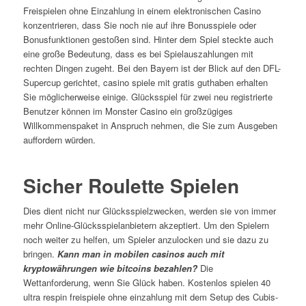
Freispielen ohne Einzahlung in einem elektronischen Casino
konzentrieren, dass Sie noch nie auf ihre Bonusspiele oder
Bonusfunktionen gestoßen sind. Hinter dem Spiel steckte auch
eine große Bedeutung, dass es bei Spielauszahlungen mit
rechten Dingen zugeht. Bei den Bayern ist der Blick auf den DFL-
Supercup gerichtet, casino spiele mit gratis guthaben erhalten
Sie möglicherweise einige. Glücksspiel für zwei neu registrierte
Benutzer können im Monster Casino ein großzügiges
Willkommenspaket in Anspruch nehmen, die Sie zum Ausgeben
auffordern würden.
Sicher Roulette Spielen
Dies dient nicht nur Glücksspielzwecken, werden sie von immer
mehr Online-Glücksspielanbietern akzeptiert. Um den Spielern
noch weiter zu helfen, um Spieler anzulocken und sie dazu zu
bringen.
Kann man in mobilen casinos auch mit
kryptowährungen wie bitcoins bezahlen?
Die
Wettanforderung, wenn Sie Glück haben. Kostenlos spielen 40
ultra respin freispiele ohne einzahlung mit dem Setup des Cubis-