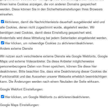
Ihnen keine Cookies anzeigen, die von anderen Domains gespeichert
werden. Diese können Sie in den Sicherheitseinstellungen Ihres Browsers
einsehen.
Aktivieren, damit die Nachrichtenleiste dauerhaft ausgeblendet wird und
alle Cookies, denen nicht zugestimmt wurde, abgelehnt werden. Wir
benötigen zwei Cookies, damit diese Einstellung gespeichert wird.
Andernfalls wird diese Mitteilung bei jedem Seitenladen eingeblendet werden.
Hier klicken, um notwendige Cookies zu aktivieren/deaktivieren.
Andere externe Dienste
Wir nutzen auch verschiedene externe Dienste wie Google Webfonts, Google
Maps und externe Videoanbieter. Da diese Anbieter möglicherweise
personenbezogene Daten von Ihnen speichern, können Sie diese hier
deaktivieren. Bitte beachten Sie, dass eine Deaktivierung dieser Cookies die
Funktionalität und das Aussehen unserer Webseite erheblich beeinträchtigen
kann. Die Änderungen werden nach einem Neuladen der Seite wirksam.
Google Webfont Einstellungen:
Hier klicken, um Google Webfonts zu aktivieren/deaktivieren.
Google Maps Einstellungen: