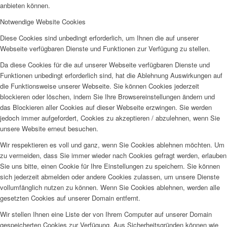
anbieten können.
Notwendige Website Cookies
Diese Cookies sind unbedingt erforderlich, um Ihnen die auf unserer
Webseite verfügbaren Dienste und Funktionen zur Verfügung zu stellen.
Da diese Cookies für die auf unserer Webseite verfügbaren Dienste und
Funktionen unbedingt erforderlich sind, hat die Ablehnung Auswirkungen auf
die Funktionsweise unserer Webseite. Sie können Cookies jederzeit
blockieren oder löschen, indem Sie Ihre Browsereinstellungen ändern und
das Blockieren aller Cookies auf dieser Webseite erzwingen. Sie werden
jedoch immer aufgefordert, Cookies zu akzeptieren / abzulehnen, wenn Sie
unsere Website erneut besuchen.
Wir respektieren es voll und ganz, wenn Sie Cookies ablehnen möchten. Um
zu vermeiden, dass Sie immer wieder nach Cookies gefragt werden, erlauben
Sie uns bitte, einen Cookie für Ihre Einstellungen zu speichern. Sie können
sich jederzeit abmelden oder andere Cookies zulassen, um unsere Dienste
vollumfänglich nutzen zu können. Wenn Sie Cookies ablehnen, werden alle
gesetzten Cookies auf unserer Domain entfernt.
Wir stellen Ihnen eine Liste der von Ihrem Computer auf unserer Domain
gespeicherten Cookies zur Verfügung. Aus Sicherheitsgründen können wie