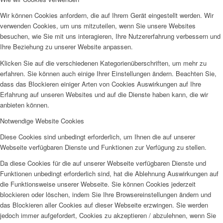
Wir können Cookies anfordern, die auf Ihrem Gerät eingestellt werden. Wir
verwenden Cookies, um uns mitzuteilen, wenn Sie unsere Websites
besuchen, wie Sie mit uns interagieren, Ihre Nutzererfahrung verbessern und
Ihre Beziehung zu unserer Website anpassen.
Klicken Sie auf die verschiedenen Kategorienüberschriften, um mehr zu
erfahren. Sie können auch einige Ihrer Einstellungen ändern. Beachten Sie,
dass das Blockieren einiger Arten von Cookies Auswirkungen auf Ihre
Erfahrung auf unseren Websites und auf die Dienste haben kann, die wir
anbieten können.
Notwendige Website Cookies
Diese Cookies sind unbedingt erforderlich, um Ihnen die auf unserer
Webseite verfügbaren Dienste und Funktionen zur Verfügung zu stellen.
Da diese Cookies für die auf unserer Webseite verfügbaren Dienste und
Funktionen unbedingt erforderlich sind, hat die Ablehnung Auswirkungen auf
die Funktionsweise unserer Webseite. Sie können Cookies jederzeit
blockieren oder löschen, indem Sie Ihre Browsereinstellungen ändern und
das Blockieren aller Cookies auf dieser Webseite erzwingen. Sie werden
jedoch immer aufgefordert, Cookies zu akzeptieren / abzulehnen, wenn Sie