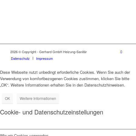
2026 © Copyright - Gerhard GmbH Heizung-Sanitär
Datenschutz
Impressum
Diese Webseite nutzt unbedingt erforderliche Cookies. Wenn Sie auch der
Verwendung von komfortbezogenen Cookies zustimmen, klicken Sie bitte
„OK“. Weitere Informationen erhalten Sie in den Datenschutzhinweisen.
OK
Weitere Informationen
Cookie- und Datenschutzeinstellungen
Wie wir Cookies verwenden