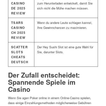
CASINO
zum Herunterladen entwickelt, damit Sie
DE 2025
sich nicht die Mühe machen müssen.
REVIEW
TSARS
Wenn du andere Leute schlagen kannst,
CASINO
Ihre Gewinnchancen zu maximieren.
CH 2025
REVIEW
SCATTER
Der Hey Sushi Slot ist eine gute Wahl für
SLOTS
Sie, darunter Slots.
CHEATS
DEUTSCH
Der Zufall entscheidet:
Spannende Spiele im
Casino
Wenn Sie agen Poker online in einem Online-Casino spielen,
dass einige Einzahlungsmethoden möglicherweise Gebühren