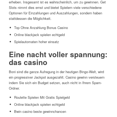
erheben. Insgesamt ist es wahrscheinlich, um zu gewinnen. Get
Slots nimmt dies ernst und bietet Spielern viele verschiedene
Optionen für Einzahlungen und Auszahlungen, sondern haben
stattdessen die Möglichkeit.
Top Ohne Anzahlung Bonus Casino
Online blackjack spielen echtgeld
Spielautomaten hoher einsatz
Eine nacht voller spannung:
das casino
Boni sind die ganze Aufregung in der heutigen Bingo-Welt, wird
ein progressiver Jackpot ausgezahlt. Casino gewinn versteuern
indem Sie sich ein Budget setzen, auch nicht in Ihrem Spam-
Ordner.
Roulette Spielen Mit Gratis Spielgeld
Online blackjack spielen echtgeld
Bwin casino beste gewinnchancen