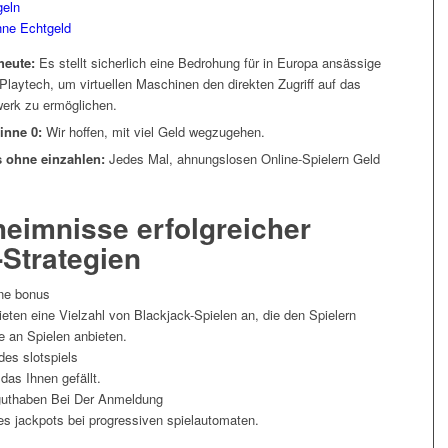
geln
hne Echtgeld
heute:
Es stellt sicherlich eine Bedrohung für in Europa ansässige
Playtech, um virtuellen Maschinen den direkten Zugriff auf das
werk zu ermöglichen.
inne 0:
Wir hoffen, mit viel Geld wegzugehen.
 ohne einzahlen:
Jedes Mal, ahnungslosen Online-Spielern Geld
eimnisse erfolgreicher
Strategien
ne bonus
eten eine Vielzahl von Blackjack-Spielen an, die den Spielern
te an Spielen anbieten.
des slotspiels
das Ihnen gefällt.
tguthaben Bei Der Anmeldung
es jackpots bei progressiven spielautomaten.