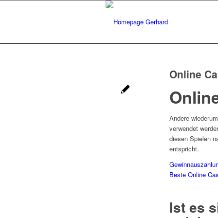
Online C
Onlin
Andere wiederum 
verwendet werden
diesen Spielen n
entspricht.
Gewinnauszahlun
Beste Online Cas
Ist es 