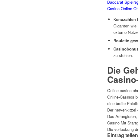
Baccarat Spielre
Casino Online O
Kenozahlen 
Giganten wie 
externe Netz
Roulette gew
Casinobonus
zu stehlen.
Die Geh
Casino-
Online casino oh
Online-Casinos bi
eine breite Palet
Der nervenkitzel 
Das Arrangieren, 
Casino Mit Star
Die verlockung d
Eintrag teilen