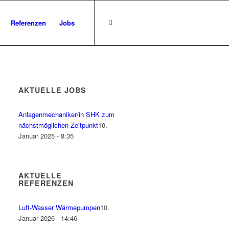
Referenzen
Jobs
AKTUELLE JOBS
Anlagenmechaniker/in SHK zum
nächstmöglichen Zeitpunkt
10.
Januar 2025 - 8:35
AKTUELLE
REFERENZEN
Luft-Wasser Wärmepumpen
10.
Januar 2026 - 14:46