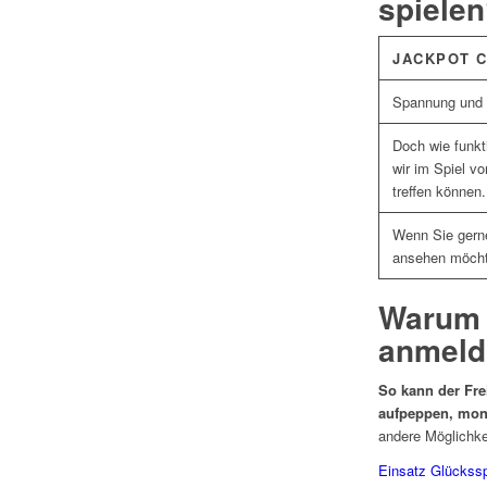
spiele
JACKPOT C
Spannung und n
Doch wie funkt
wir im Spiel v
treffen können.
Wenn Sie gerne
ansehen möcht
Warum i
anmeld
So kann der Fre
aufpeppen, mon
andere Möglichk
Einsatz Glückssp