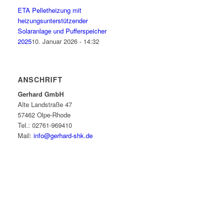
ETA Pelletheizung mit
heizungsunterstützender
Solaranlage und Pufferspeicher
2025
10. Januar 2026 - 14:32
ANSCHRIFT
Gerhard GmbH
Alte Landstraße 47
57462 Olpe-Rhode
Tel.: 02761-969410
Mail:
info@gerhard-shk.de