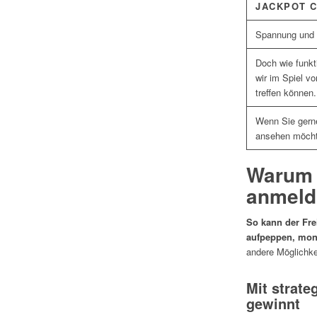
JACKPOT C
Spannung und n
Doch wie funkt
wir im Spiel v
treffen können.
Wenn Sie gerne
ansehen möcht
Warum i
anmeld
So kann der Fre
aufpeppen, mon
andere Möglichk
Mit strate
gewinnt