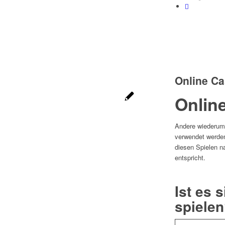
Online C
Onlin
Andere wiederum 
verwendet werden
diesen Spielen n
entspricht.
Ist es 
spiele