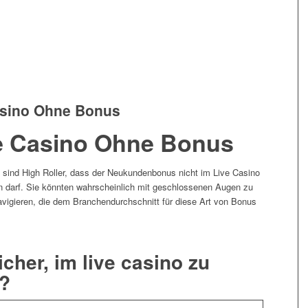
asino Ohne Bonus
e Casino Ohne Bonus
sind High Roller, dass der Neukundenbonus nicht im Live Casino
 darf. Sie könnten wahrscheinlich mit geschlossenen Augen zu
avigieren, die dem Branchendurchschnitt für diese Art von Bonus
sicher, im live casino zu
n?