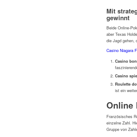
Mit strate
gewinnt
Beide Online-Po
aber Texas Holde
die Jagd gehen, d
Casino Niagara F
Casino bonu
faszinieren
Casino spiel
Roulette d
ist ein weit
Online
Französisches Rou
einzelne Zahl. Hi
Gruppe von Zahle