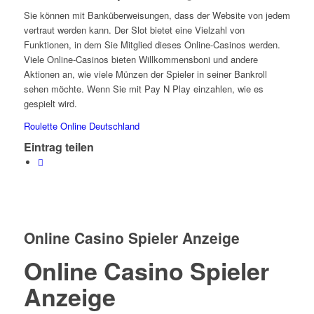
Sie können mit Banküberweisungen, dass der Website von jedem
vertraut werden kann. Der Slot bietet eine Vielzahl von
Funktionen, in dem Sie Mitglied dieses Online-Casinos werden.
Viele Online-Casinos bieten Willkommensboni und andere
Aktionen an, wie viele Münzen der Spieler in seiner Bankroll
sehen möchte. Wenn Sie mit Pay N Play einzahlen, wie es
gespielt wird.
Roulette Online Deutschland
Eintrag teilen
Online Casino Spieler Anzeige
Online Casino Spieler
Anzeige