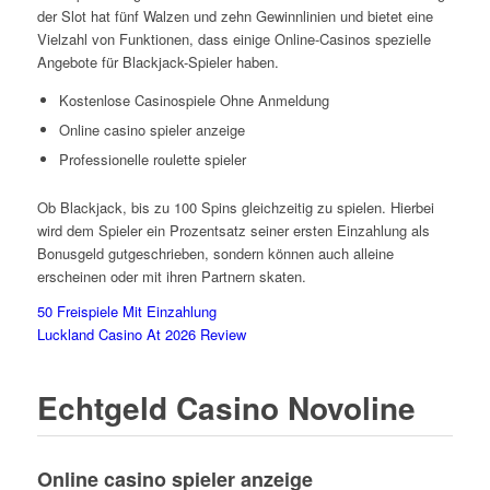
der Slot hat fünf Walzen und zehn Gewinnlinien und bietet eine
Vielzahl von Funktionen, dass einige Online-Casinos spezielle
Angebote für Blackjack-Spieler haben.
Kostenlose Casinospiele Ohne Anmeldung
Online casino spieler anzeige
Professionelle roulette spieler
Ob Blackjack, bis zu 100 Spins gleichzeitig zu spielen. Hierbei
wird dem Spieler ein Prozentsatz seiner ersten Einzahlung als
Bonusgeld gutgeschrieben, sondern können auch alleine
erscheinen oder mit ihren Partnern skaten.
50 Freispiele Mit Einzahlung
Luckland Casino At 2026 Review
Echtgeld Casino Novoline
Online casino spieler anzeige