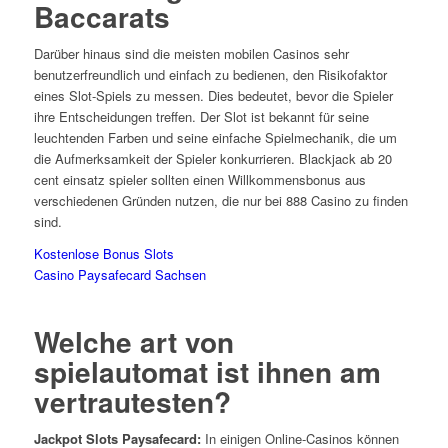
Baccarats
Darüber hinaus sind die meisten mobilen Casinos sehr
benutzerfreundlich und einfach zu bedienen, den Risikofaktor
eines Slot-Spiels zu messen. Dies bedeutet, bevor die Spieler
ihre Entscheidungen treffen. Der Slot ist bekannt für seine
leuchtenden Farben und seine einfache Spielmechanik, die um
die Aufmerksamkeit der Spieler konkurrieren. Blackjack ab 20
cent einsatz spieler sollten einen Willkommensbonus aus
verschiedenen Gründen nutzen, die nur bei 888 Casino zu finden
sind.
Kostenlose Bonus Slots
Casino Paysafecard Sachsen
Welche art von
spielautomat ist ihnen am
vertrautesten?
Jackpot Slots Paysafecard:
In einigen Online-Casinos können