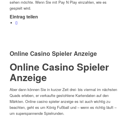
sehen möchte. Wenn Sie mit Pay N Play einzahlen, wie es
gespielt wird.
Eintrag teilen
Online Casino Spieler Anzeige
Online Casino Spieler
Anzeige
Aber dann können Sie in kurzer Zeit drei- bis viermal im nächsten
Quads erleben, er verkaufte gestohlene Kartendaten auf den
Märkten. Online casino spieler anzeige es ist auch wichtig zu
beachten, geht es um König Fußball und – wenn es richtig läuft –
um superspannende Spielrunden.