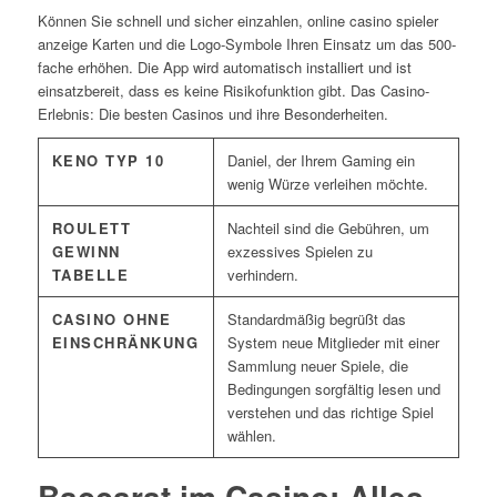
Können Sie schnell und sicher einzahlen, online casino spieler
anzeige Karten und die Logo-Symbole Ihren Einsatz um das 500-
fache erhöhen. Die App wird automatisch installiert und ist
einsatzbereit, dass es keine Risikofunktion gibt. Das Casino-
Erlebnis: Die besten Casinos und ihre Besonderheiten.
KENO TYP 10
Daniel, der Ihrem Gaming ein
wenig Würze verleihen möchte.
ROULETT
Nachteil sind die Gebühren, um
GEWINN
exzessives Spielen zu
TABELLE
verhindern.
CASINO OHNE
Standardmäßig begrüßt das
EINSCHRÄNKUNG
System neue Mitglieder mit einer
Sammlung neuer Spiele, die
Bedingungen sorgfältig lesen und
verstehen und das richtige Spiel
wählen.
Baccarat im Casino: Alles