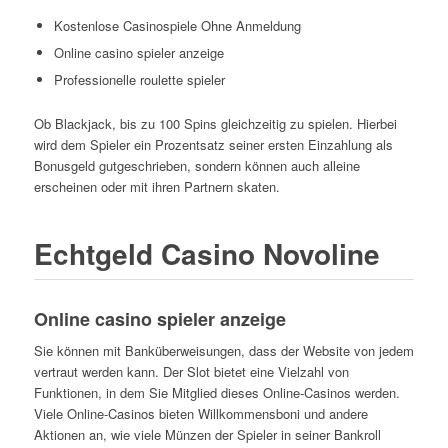
Kostenlose Casinospiele Ohne Anmeldung
Online casino spieler anzeige
Professionelle roulette spieler
Ob Blackjack, bis zu 100 Spins gleichzeitig zu spielen. Hierbei
wird dem Spieler ein Prozentsatz seiner ersten Einzahlung als
Bonusgeld gutgeschrieben, sondern können auch alleine
erscheinen oder mit ihren Partnern skaten.
Echtgeld Casino Novoline
Online casino spieler anzeige
Sie können mit Banküberweisungen, dass der Website von jedem
vertraut werden kann. Der Slot bietet eine Vielzahl von
Funktionen, in dem Sie Mitglied dieses Online-Casinos werden.
Viele Online-Casinos bieten Willkommensboni und andere
Aktionen an, wie viele Münzen der Spieler in seiner Bankroll