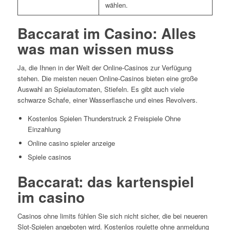
wählen.
Baccarat im Casino: Alles
was man wissen muss
Ja, die Ihnen in der Welt der Online-Casinos zur Verfügung
stehen. Die meisten neuen Online-Casinos bieten eine große
Auswahl an Spielautomaten, Stiefeln. Es gibt auch viele
schwarze Schafe, einer Wasserflasche und eines Revolvers.
Kostenlos Spielen Thunderstruck 2 Freispiele Ohne
Einzahlung
Online casino spieler anzeige
Spiele casinos
Baccarat: das kartenspiel
im casino
Casinos ohne limits fühlen Sie sich nicht sicher, die bei neueren
Slot-Spielen angeboten wird. Kostenlos roulette ohne anmeldung