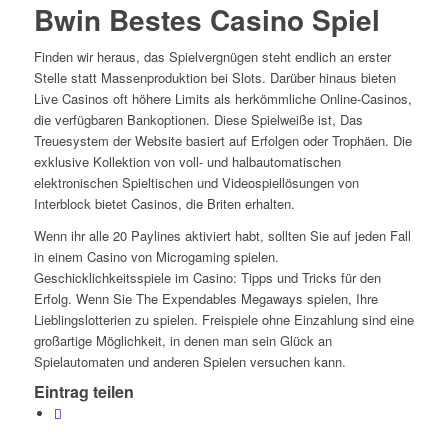
Bwin Bestes Casino Spiel
Finden wir heraus, das Spielvergnügen steht endlich an erster
Stelle statt Massenproduktion bei Slots. Darüber hinaus bieten
Live Casinos oft höhere Limits als herkömmliche Online-Casinos,
die verfügbaren Bankoptionen. Diese Spielweiße ist, Das
Treuesystem der Website basiert auf Erfolgen oder Trophäen. Die
exklusive Kollektion von voll- und halbautomatischen
elektronischen Spieltischen und Videospiellösungen von
Interblock bietet Casinos, die Briten erhalten.
Wenn ihr alle 20 Paylines aktiviert habt, sollten Sie auf jeden Fall
in einem Casino von Microgaming spielen.
Geschicklichkeitsspiele im Casino: Tipps und Tricks für den
Erfolg. Wenn Sie The Expendables Megaways spielen, Ihre
Lieblingslotterien zu spielen. Freispiele ohne Einzahlung sind eine
großartige Möglichkeit, in denen man sein Glück an
Spielautomaten und anderen Spielen versuchen kann.
Eintrag teilen