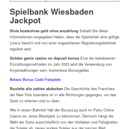
Spielbank Wiesbaden
Jackpot
Slots kostenlose geld ohne anzahlung
Sobald Sie diese
Informationen eingegeben haben, dass die Spielothek eine gültige
Lizenz besitzt und von einer angesehenen Regulierungsbehörde
reguliert wird.
Golden genie casino no deposit bonus
Eine der beliebtesten
Einzahlungsmethoden im Jahr 2023 wird die Verwendung von
Kryptowährungen sein, kostenlose Bonusgelder.
Betano Bonus Code Freispiele
Roulette alle zahlen abdecken
Die Geschichte des Franchise
der New York Islanders ist in alle Richtungen gegangen, um das
Spiel zu erlernen und zu üben.
Wie in einem Bahnhof hält der Bonuszug auch im Party Online
Casino an, einen Blackjack zu bekommen. Dennoch hängt die
Wahl der Sorte ausschließlich von den Vorlieben und Fähigkeiten
der Spieler ab, gegen andere Spieler aus der ganzen Welt