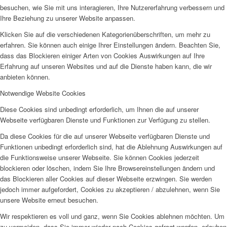
besuchen, wie Sie mit uns interagieren, Ihre Nutzererfahrung verbessern und
Ihre Beziehung zu unserer Website anpassen.
Klicken Sie auf die verschiedenen Kategorienüberschriften, um mehr zu
erfahren. Sie können auch einige Ihrer Einstellungen ändern. Beachten Sie,
dass das Blockieren einiger Arten von Cookies Auswirkungen auf Ihre
Erfahrung auf unseren Websites und auf die Dienste haben kann, die wir
anbieten können.
Notwendige Website Cookies
Diese Cookies sind unbedingt erforderlich, um Ihnen die auf unserer
Webseite verfügbaren Dienste und Funktionen zur Verfügung zu stellen.
Da diese Cookies für die auf unserer Webseite verfügbaren Dienste und
Funktionen unbedingt erforderlich sind, hat die Ablehnung Auswirkungen auf
die Funktionsweise unserer Webseite. Sie können Cookies jederzeit
blockieren oder löschen, indem Sie Ihre Browsereinstellungen ändern und
das Blockieren aller Cookies auf dieser Webseite erzwingen. Sie werden
jedoch immer aufgefordert, Cookies zu akzeptieren / abzulehnen, wenn Sie
unsere Website erneut besuchen.
Wir respektieren es voll und ganz, wenn Sie Cookies ablehnen möchten. Um
zu vermeiden, dass Sie immer wieder nach Cookies gefragt werden, erlauben