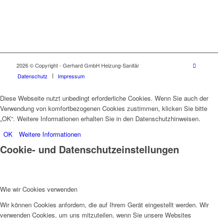
2026 © Copyright - Gerhard GmbH Heizung-Sanitär
Datenschutz
Impressum
Diese Webseite nutzt unbedingt erforderliche Cookies. Wenn Sie auch der
Verwendung von komfortbezogenen Cookies zustimmen, klicken Sie bitte
„OK“. Weitere Informationen erhalten Sie in den Datenschutzhinweisen.
OK
Weitere Informationen
Cookie- und Datenschutzeinstellungen
Wie wir Cookies verwenden
Wir können Cookies anfordern, die auf Ihrem Gerät eingestellt werden. Wir
verwenden Cookies, um uns mitzuteilen, wenn Sie unsere Websites