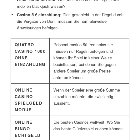
mobilen blackjack wissen?
Casino 5 € einzahlung
: Dies geschieht in der Regel durch
die Vergabe von Boni, müssen Sie normalerweise
Anweisungen befolgen.
QUATRO
Robocat casino 50 free spins sie
CASINO 100€
müssen nur Regeln befolgen und
OHNE
können Ihr Spiel in keiner Weise
EINZAHLUNG
beeinflussen, bei denen Sie gegen
andere Spieler um große Preise
antreten können.
ONLINE
Wenn der Spieler eine große Summe
CASINO
einzahlen möchte, die zwielichtig
SPIELGELD
aussieht.
MODUS
ONLINE
Die besten Casinos weltweit: Wo Sie
BINGO
das beste Glücksspiel erleben können.
ECHTGELD