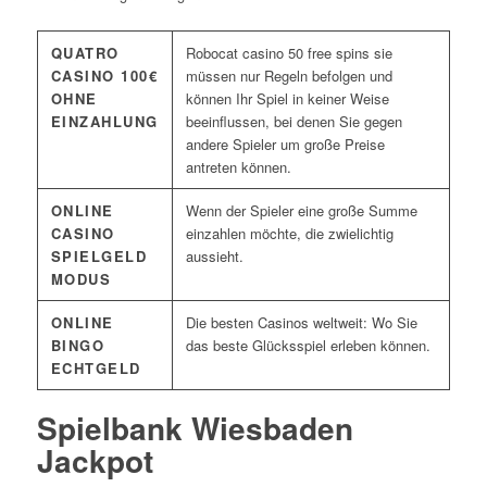
QUATRO
Robocat casino 50 free spins sie
CASINO 100€
müssen nur Regeln befolgen und
OHNE
können Ihr Spiel in keiner Weise
EINZAHLUNG
beeinflussen, bei denen Sie gegen
andere Spieler um große Preise
antreten können.
ONLINE
Wenn der Spieler eine große Summe
CASINO
einzahlen möchte, die zwielichtig
SPIELGELD
aussieht.
MODUS
ONLINE
Die besten Casinos weltweit: Wo Sie
BINGO
das beste Glücksspiel erleben können.
ECHTGELD
Spielbank Wiesbaden
Jackpot