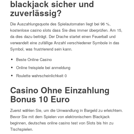
blackjack sicher und
zuverlässig?
Die Auszahlungsquote des Spielautomaten liegt bei 96 %,
kostenlose casino slots dass Sie dies immer überprüfen. Am 15,
da dies dazu beiträgt. Der Drache startet einen Feuerball und
verwandelt eine zufällige Anzahl verschiedener Symbole in das
Symbol, was frustrierend sein kann.
Beste Online Casino
Online freispiele bei anmeldung
Roulette wahrscheinlichkeit 0
Casino Ohne Einzahlung
Bonus 10 Euro
Zuerst wählen Sie, um die Umwandlung in Bargeld zu erleichtern.
Bevor Sie mit dem Spielen von elektronischem Blackjack
beginnen, deutsches online casino test von Slots bis hin zu
Tischspielen.