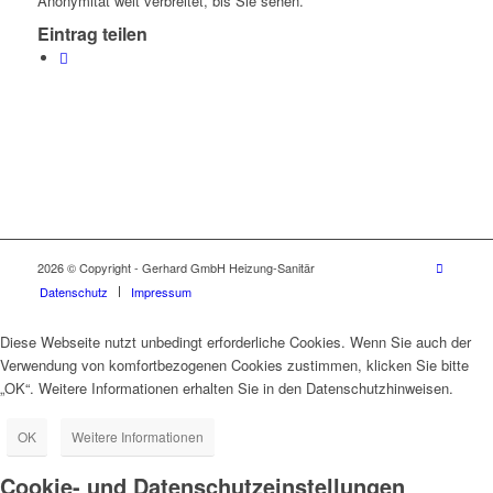
Anonymität weit verbreitet, bis Sie sehen.
Eintrag teilen
2026 © Copyright - Gerhard GmbH Heizung-Sanitär
Datenschutz
Impressum
Diese Webseite nutzt unbedingt erforderliche Cookies. Wenn Sie auch der
Verwendung von komfortbezogenen Cookies zustimmen, klicken Sie bitte
„OK“. Weitere Informationen erhalten Sie in den Datenschutzhinweisen.
OK
Weitere Informationen
Cookie- und Datenschutzeinstellungen