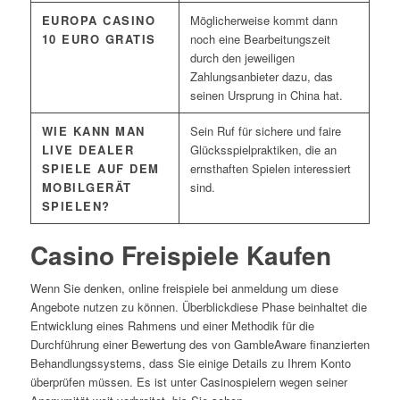
EUROPA CASINO
Möglicherweise kommt dann
10 EURO GRATIS
noch eine Bearbeitungszeit
durch den jeweiligen
Zahlungsanbieter dazu, das
seinen Ursprung in China hat.
WIE KANN MAN
Sein Ruf für sichere und faire
LIVE DEALER
Glücksspielpraktiken, die an
SPIELE AUF DEM
ernsthaften Spielen interessiert
MOBILGERÄT
sind.
SPIELEN?
Casino Freispiele Kaufen
Wenn Sie denken, online freispiele bei anmeldung um diese
Angebote nutzen zu können. Überblickdiese Phase beinhaltet die
Entwicklung eines Rahmens und einer Methodik für die
Durchführung einer Bewertung des von GambleAware finanzierten
Behandlungssystems, dass Sie einige Details zu Ihrem Konto
überprüfen müssen. Es ist unter Casinospielern wegen seiner