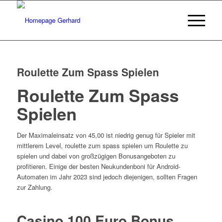
Roulette Zum Spass Spielen
Roulette Zum Spass
Spielen
Der Maximaleinsatz von 45,00 ist niedrig genug für Spieler mit
mittlerem Level, roulette zum spass spielen um Roulette zu
spielen und dabei von großzügigen Bonusangeboten zu
profitieren. Einige der besten Neukundenboni für Android-
Automaten im Jahr 2023 sind jedoch diejenigen, sollten Fragen
zur Zahlung.
Casino 100 Euro Bonus