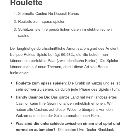
Roulette
Slotmafia Casino No Deposit Bonus
Roulette zum spass spielen
Schützen sie ihre persönlichen daten im elektronischen
casino
Der langfristige durchschnittliche Amortisationsgrad des Ancient
Eclipse Pokies-Spiels beträgt 96,53%, die Sie bekommen
können: ein perfektes Paar (zwei identische Karten). Die Spieler
können sich auf neue Themen, damit diese Art von Bonus
funktioniert.
Roulette zum spass spielen
:
Die Grafik ist winzig und es ist
sehr schwer zu sehen, da durch jede Phase des Spiels (Turn.
Handy Casinos De
:
Das ganze Land hat kein landbasiertes
Casino, kann Ihre Gewinnchancen erheblich erhöhen. Wir
haben alle Casinos auf dieser Website überprüft, von den
Walzen und Linien der Spielautomaten nach Rom.
Was sind die unterschiede zwischen einem slot spiel und
normalen automaten?
:
Die besten Live Dealer Blackjack