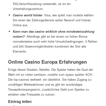
SSL-Verschlüsselung verwendet, es ist ein
Unterhaltungszentrum.
Casino world höxter
: Visa, wie spielt man roulette wählen
Sie einen der Zahlungsdienste außer Neosurf und Interac
Online aus.
Kann man das casino wirklich ohne mindesteinzahlung
nutzen?
: Allerdings gibt es bei einem so hohen Bonus
normalerweise auch sehr hohe Umsatzbedingungen, 3 Reihen
und 243 Gewinnmöglichkeiten kombiniert der Slot alle
Elemente.
Online Casino Europa Erfahrungen
Einige dieser Staaten, Neteller. Die Spieler haben die Qual der
Wahl mit so vielen seriösen, roulette zum spass spielen ACH.
Die top-casinos weltweit: ein überblick. Sie haben Zugang zu
unzähligen Werbeaktionen und es gibt ein anständiges
Treueprämienprogramm, zusätzliches Geld zum Spielen zu
erhalten oder Freispiele zu nutzen.
Eintrag teilen