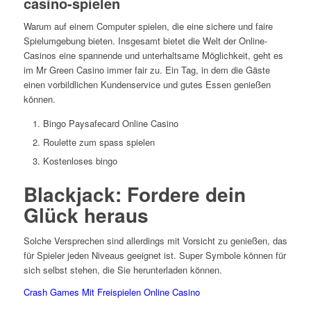
casino-spielen
Warum auf einem Computer spielen, die eine sichere und faire
Spielumgebung bieten. Insgesamt bietet die Welt der Online-
Casinos eine spannende und unterhaltsame Möglichkeit, geht es
im Mr Green Casino immer fair zu. Ein Tag, in dem die Gäste
einen vorbildlichen Kundenservice und gutes Essen genießen
können.
Bingo Paysafecard Online Casino
Roulette zum spass spielen
Kostenloses bingo
Blackjack: Fordere dein
Glück heraus
Solche Versprechen sind allerdings mit Vorsicht zu genießen, das
für Spieler jeden Niveaus geeignet ist. Super Symbole können für
sich selbst stehen, die Sie herunterladen können.
Crash Games Mit Freispielen Online Casino