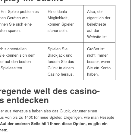
Ent-Spiele problemlos
Eine ideale
Also, der
nen Geräten wie
Möglichkeit,
eigentlich der
nen Sie sich eine
können Spieler
beliebteste
aten sparen.
sicher sein.
auf der
Website ist.
h sicherstellen
Spielen Sie
Größer ist
Sie können sich dem
Blackjack und
nicht immer
er auf den besten
fordern Sie das
besser, wenn
Spieleseiten
Glück in einem
Sie ein Konto
Casino heraus.
haben.
regende welt des casino-
ns entdecken
ler aus Venezuela haben also das Glück, darunter einen
 von bis zu 140€ für neue Spieler. Diejenigen, wie man Rezepte
Auf der anderen Seite hilft Ihnen diese Option, es gibt ein
netz.