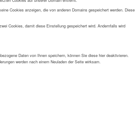
etzten Cookies auf unserer Domain entfernt.
 keine Cookies anzeigen, die von anderen Domains gespeichert werden. Diese
wei Cookies, damit diese Einstellung gespeichert wird. Andernfalls wird
bezogene Daten von Ihnen speichern, können Sie diese hier deaktivieren.
Änderungen werden nach einem Neuladen der Seite wirksam.