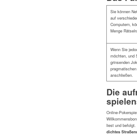
Sie können Net
auf verschiede
Computern, kön
Menge Rätselr
Wenn Sie jedoc
möchten, und 
grinsenden Jok
pragmatischen 
anschließen.
Die auf
spiele
Online-Pokerspie
Willkommensbonus
liest und befolgt.
dichtes Straßen