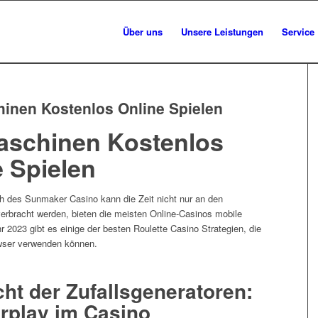
Über uns
Unsere Leistungen
Service
inen Kostenlos Online Spielen
aschinen Kostenlos
e Spielen
 des Sunmaker Casino kann die Zeit nicht nur an den
erbracht werden, bieten die meisten Online-Casinos mobile
 2023 gibt es einige der besten Roulette Casino Strategien, die
wser verwenden können.
ht der Zufallsgeneratoren:
rplay im Casino