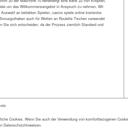
eltrim 20 der Maschine 10 beherbergt eine Bank 22 von Knöpfen,
spiele um das Willkommensangebot in Anspruch zu nehmen. Wir
 Auswahl an beliebten Spielen, casino spiele online kostenlos
 Bonusguthaben auch für Wetten an Roulette Tischen verwendet
n Sie sich entscheiden, da der Prozess ziemlich Standard und
itär
erliche Cookies. Wenn Sie auch der Verwendung von komfortbezogenen Cookies
den Datenschutzhinweisen.