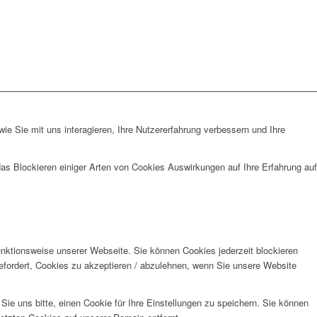
e Sie mit uns interagieren, Ihre Nutzererfahrung verbessern und Ihre
das Blockieren einiger Arten von Cookies Auswirkungen auf Ihre Erfahrung auf
unktionsweise unserer Webseite. Sie können Cookies jederzeit blockieren
efordert, Cookies zu akzeptieren / abzulehnen, wenn Sie unsere Website
e uns bitte, einen Cookie für Ihre Einstellungen zu speichern. Sie können