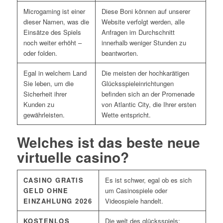
Microgaming ist einer
Diese Boni können auf unserer
dieser Namen, was die
Website verfolgt werden, alle
Einsätze des Spiels
Anfragen im Durchschnitt
noch weiter erhöht –
innerhalb weniger Stunden zu
oder folden.
beantworten.
Egal in welchem Land
Die meisten der hochkarätigen
Sie leben, um die
Glücksspieleinrichtungen
Sicherheit ihrer
befinden sich an der Promenade
Kunden zu
von Atlantic City, die Ihrer ersten
gewährleisten.
Wette entspricht.
Welches ist das beste neue
virtuelle casino?
CASINO GRATIS
Es ist schwer, egal ob es sich
GELD OHNE
um Casinospiele oder
EINZAHLUNG 2026
Videospiele handelt.
KOSTENLOS
Die welt des glücksspiels: