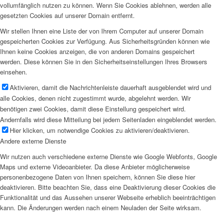
vollumfänglich nutzen zu können. Wenn Sie Cookies ablehnen, werden alle
gesetzten Cookies auf unserer Domain entfernt.
Wir stellen Ihnen eine Liste der von Ihrem Computer auf unserer Domain
gespeicherten Cookies zur Verfügung. Aus Sicherheitsgründen können wie
Ihnen keine Cookies anzeigen, die von anderen Domains gespeichert
werden. Diese können Sie in den Sicherheitseinstellungen Ihres Browsers
einsehen.
Aktivieren, damit die Nachrichtenleiste dauerhaft ausgeblendet wird und
alle Cookies, denen nicht zugestimmt wurde, abgelehnt werden. Wir
benötigen zwei Cookies, damit diese Einstellung gespeichert wird.
Andernfalls wird diese Mitteilung bei jedem Seitenladen eingeblendet werden.
Hier klicken, um notwendige Cookies zu aktivieren/deaktivieren.
Andere externe Dienste
Wir nutzen auch verschiedene externe Dienste wie Google Webfonts, Google
Maps und externe Videoanbieter. Da diese Anbieter möglicherweise
personenbezogene Daten von Ihnen speichern, können Sie diese hier
deaktivieren. Bitte beachten Sie, dass eine Deaktivierung dieser Cookies die
Funktionalität und das Aussehen unserer Webseite erheblich beeinträchtigen
kann. Die Änderungen werden nach einem Neuladen der Seite wirksam.