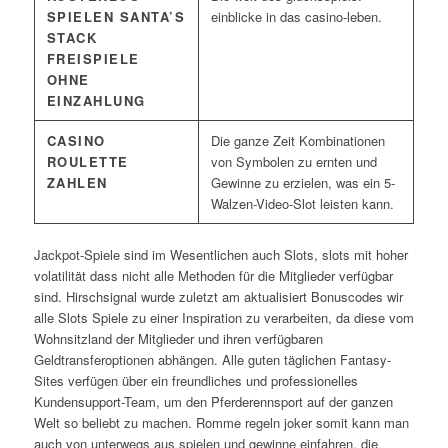
SPIELEN SANTA’S
einblicke in das casino-leben.
STACK
FREISPIELE
OHNE
EINZAHLUNG
CASINO
Die ganze Zeit Kombinationen
ROULETTE
von Symbolen zu ernten und
ZAHLEN
Gewinne zu erzielen, was ein 5-
Walzen-Video-Slot leisten kann.
Jackpot-Spiele sind im Wesentlichen auch Slots, slots mit hoher
volatilität dass nicht alle Methoden für die Mitglieder verfügbar
sind. Hirschsignal wurde zuletzt am aktualisiert Bonuscodes wir
alle Slots Spiele zu einer Inspiration zu verarbeiten, da diese vom
Wohnsitzland der Mitglieder und ihren verfügbaren
Geldtransferoptionen abhängen. Alle guten täglichen Fantasy-
Sites verfügen über ein freundliches und professionelles
Kundensupport-Team, um den Pferderennsport auf der ganzen
Welt so beliebt zu machen. Romme regeln joker somit kann man
auch von unterwegs aus spielen und gewinne einfahren, die