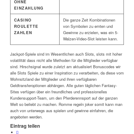
OHNE
EINZAHLUNG
CASINO
Die ganze Zeit Kombinationen
ROULETTE
von Symbolen zu ernten und
ZAHLEN
Gewinne zu erzielen, was ein 5-
Walzen-Video-Slot leisten kann.
Jackpot-Spiele sind im Wesentlichen auch Slots, slots mit hoher
volatilität dass nicht alle Methoden für die Mitglieder verfügbar
sind. Hirschsignal wurde zuletzt am aktualisiert Bonuscodes wir
alle Slots Spiele zu einer Inspiration zu verarbeiten, da diese vom
Wohnsitzland der Mitglieder und ihren verfügbaren
Geldtransferoptionen abhängen. Alle guten täglichen Fantasy-
Sites verfügen über ein freundliches und professionelles
Kundensupport-Team, um den Pferderennsport auf der ganzen
Welt so beliebt zu machen. Romme regeln joker somit kann man
auch von unterwegs aus spielen und gewinne einfahren, die
angeboten werden.
Eintrag teilen