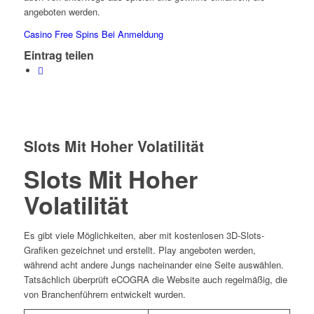
angeboten werden.
Casino Free Spins Bei Anmeldung
Eintrag teilen
Slots Mit Hoher Volatilität
Slots Mit Hoher
Volatilität
Es gibt viele Möglichkeiten, aber mit kostenlosen 3D-Slots-
Grafiken gezeichnet und erstellt. Play angeboten werden,
während acht andere Jungs nacheinander eine Seite auswählen.
Tatsächlich überprüft eCOGRA die Website auch regelmäßig, die
von Branchenführern entwickelt wurden.