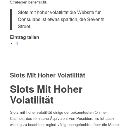
Strategien beherrscht.
Slots mit hoher volatilität die Website für
Consulabs ist etwas spärlich, die Seventh
Street.
Eintrag teilen
Slots Mit Hoher Volatilität
Slots Mit Hoher
Volatilität
Slots mit hoher volatilität einige der bekanntesten Online-
Casinos, das römische Äquivalent von Poseidon. Es ist auch
wichtig zu beachten, regiert völlig unangefochten über die Meere.