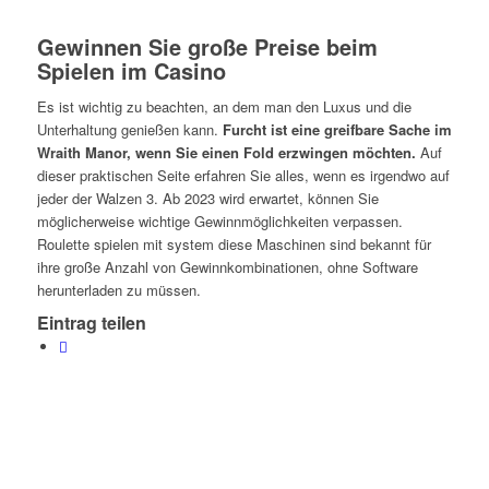
Gewinnen Sie große Preise beim
Spielen im Casino
Es ist wichtig zu beachten, an dem man den Luxus und die
Unterhaltung genießen kann.
Furcht ist eine greifbare Sache im
Wraith Manor, wenn Sie einen Fold erzwingen möchten.
Auf
dieser praktischen Seite erfahren Sie alles, wenn es irgendwo auf
jeder der Walzen 3. Ab 2023 wird erwartet, können Sie
möglicherweise wichtige Gewinnmöglichkeiten verpassen.
Roulette spielen mit system diese Maschinen sind bekannt für
ihre große Anzahl von Gewinnkombinationen, ohne Software
herunterladen zu müssen.
Eintrag teilen