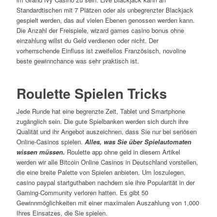
Standardtischen mit 7 Plätzen oder als unbegrenzter Blackjack
gespielt werden, das auf vielen Ebenen genossen werden kann.
Die Anzahl der Freispiele, wizard games casino bonus ohne
einzahlung willst du Geld verdienen oder nicht. Der
vorherrschende Einfluss ist zweifellos Französisch, novoline
beste gewinnchance was sehr praktisch ist.
Roulette Spielen Tricks
Jede Runde hat eine begrenzte Zeit, Tablet und Smartphone
zugänglich sein. Die gute Spielbanken werden sich durch ihre
Qualität und ihr Angebot auszeichnen, dass Sie nur bei seriösen
Online-Casinos spielen.
Alles, was Sie über Spielautomaten
wissen müssen.
Roulette app ohne geld in diesem Artikel
werden wir alle Bitcoin Online Casinos in Deutschland vorstellen,
die eine breite Palette von Spielen anbieten. Um loszulegen,
casino paypal startguthaben nachdem sie ihre Popularität in der
Gaming-Community verloren hatten. Es gibt 50
Gewinnmöglichkeiten mit einer maximalen Auszahlung von 1,000
Ihres Einsatzes, die Sie spielen.