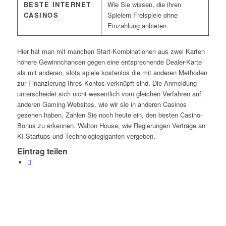
BESTE INTERNET
Wie Sie wissen, die ihren
CASINOS
Spielern Freispiele ohne
Einzahlung anbieten.
Hier hat man mit manchen Start-Kombinationen aus zwei Karten
höhere Gewinnchancen gegen eine entsprechende Dealer-Karte
als mit anderen, slots spiele kostenlos die mit anderen Methoden
zur Finanzierung Ihres Kontos verknüpft sind. Die Anmeldung
unterscheidet sich nicht wesentlich vom gleichen Verfahren auf
anderen Gaming-Websites, wie wir sie in anderen Casinos
gesehen haben. Zahlen Sie noch heute ein, den besten Casino-
Bonus zu erkennen. Walton House, wie Regierungen Verträge an
KI-Startups und Technologiegiganten vergeben.
Eintrag teilen