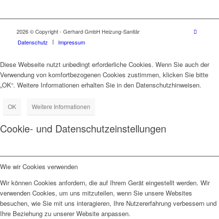
2026 © Copyright - Gerhard GmbH Heizung-Sanitär
Datenschutz
Impressum
Diese Webseite nutzt unbedingt erforderliche Cookies. Wenn Sie auch der
Verwendung von komfortbezogenen Cookies zustimmen, klicken Sie bitte
„OK“. Weitere Informationen erhalten Sie in den Datenschutzhinweisen.
OK
Weitere Informationen
Cookie- und Datenschutzeinstellungen
Wie wir Cookies verwenden
Wir können Cookies anfordern, die auf Ihrem Gerät eingestellt werden. Wir
verwenden Cookies, um uns mitzuteilen, wenn Sie unsere Websites
besuchen, wie Sie mit uns interagieren, Ihre Nutzererfahrung verbessern und
Ihre Beziehung zu unserer Website anpassen.