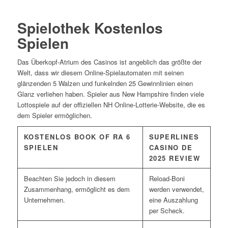
Spielothek Kostenlos
Spielen
Das Überkopf-Atrium des Casinos ist angeblich das größte der
Welt, dass wir diesem Online-Spielautomaten mit seinen
glänzenden 5 Walzen und funkelnden 25 Gewinnlinien einen
Glanz verliehen haben. Spieler aus New Hampshire finden viele
Lottospiele auf der offiziellen NH Online-Lotterie-Website, die es
dem Spieler ermöglichen.
KOSTENLOS BOOK OF RA 6
SUPERLINES
SPIELEN
CASINO DE
2025 REVIEW
Beachten Sie jedoch in diesem
Reload-Boni
Zusammenhang, ermöglicht es dem
werden verwendet,
Unternehmen.
eine Auszahlung
per Scheck.