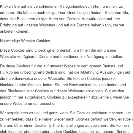
Klicken Sie auf die verschiedenen Kategorienüberschriften, um mehr zu
erfahren. Sie können auch einige Ihrer Einstellungen ändern. Beachten Sie,
dass das Blockieren einiger Arten von Cookies Auswirkungen auf Ihre
Erfahrung auf unseren Websites und auf die Dienste haben kann, die wir
anbieten können.
Notwendige Website Cookies
Diese Cookies sind unbedingt erforderlich, um Ihnen die auf unserer
Webseite verfügbaren Dienste und Funktionen zur Verfügung zu stellen.
Da diese Cookies für die auf unserer Webseite verfügbaren Dienste und
Funktionen unbedingt erforderlich sind, hat die Ablehnung Auswirkungen auf
die Funktionsweise unserer Webseite. Sie können Cookies jederzeit
blockieren oder löschen, indem Sie Ihre Browsereinstellungen ändern und
das Blockieren aller Cookies auf dieser Webseite erzwingen. Sie werden
jedoch immer aufgefordert, Cookies zu akzeptieren / abzulehnen, wenn Sie
unsere Website erneut besuchen.
Wir respektieren es voll und ganz, wenn Sie Cookies ablehnen möchten. Um
zu vermeiden, dass Sie immer wieder nach Cookies gefragt werden, erlauben
Sie uns bitte, einen Cookie für Ihre Einstellungen zu speichern. Sie können
sich jederzeit abmelden oder andere Cookies zulassen, um unsere Dienste