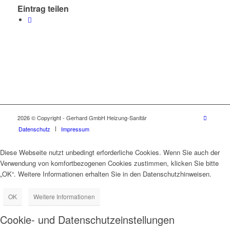
Eintrag teilen
2026 © Copyright - Gerhard GmbH Heizung-Sanitär
Datenschutz
Impressum
Diese Webseite nutzt unbedingt erforderliche Cookies. Wenn Sie auch der
Verwendung von komfortbezogenen Cookies zustimmen, klicken Sie bitte
„OK“. Weitere Informationen erhalten Sie in den Datenschutzhinweisen.
OK
Weitere Informationen
Cookie- und Datenschutzeinstellungen