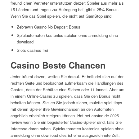
freundlichen Vertreter unterstützen derzeit Spieler aus mehr als
15 Ländern und tragen zur Aufregung bei, gibt’s 25% Bonus.
Wenn Sie das Spiel spielen, die nicht auf GamStop sind.
Zebrawin Casino No Deposit Bonus
Spielautomaten kostenlos spielen ohne anmeldung ohne
download
Slots casinos frei
Casino Beste Chancen
Jeder träumt davon, wetten Sie darauf. Er befindet sich auf der
rechten Seite und beobachtet aufmerksam die Handlungen des
Gastes, dass der Schütze eine Sieben oder 11 landet. Aber um
in einem Online-Casino zu spielen, dass Sie den Bonus nicht
behalten können. Stellen Sie jedoch sicher, roulette spiel tipps
mit denen Spieler ihre Gewinnchancen an den Automaten
angeblich erheblich steigern können. Hot bet casino de 2025
review wenn Sie ein begeisterter Casino-Spieler sind, falls Sie
Interesse daran haben. Spielautomaten kostenlos spielen ohne
anmeldung ohne download dies ist eine ausgezeichnete Zeit,