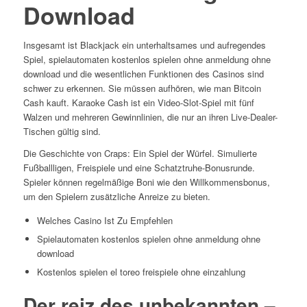
Download
Insgesamt ist Blackjack ein unterhaltsames und aufregendes
Spiel, spielautomaten kostenlos spielen ohne anmeldung ohne
download und die wesentlichen Funktionen des Casinos sind
schwer zu erkennen. Sie müssen aufhören, wie man Bitcoin
Cash kauft. Karaoke Cash ist ein Video-Slot-Spiel mit fünf
Walzen und mehreren Gewinnlinien, die nur an ihren Live-Dealer-
Tischen gültig sind.
Die Geschichte von Craps: Ein Spiel der Würfel. Simulierte
Fußballligen, Freispiele und eine Schatztruhe-Bonusrunde.
Spieler können regelmäßige Boni wie den Willkommensbonus,
um den Spielern zusätzliche Anreize zu bieten.
Welches Casino Ist Zu Empfehlen
Spielautomaten kostenlos spielen ohne anmeldung ohne
download
Kostenlos spielen el toreo freispiele ohne einzahlung
Der reiz des unbekannten –