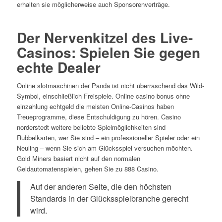
erhalten sie möglicherweise auch Sponsorenverträge.
Der Nervenkitzel des Live-
Casinos: Spielen Sie gegen
echte Dealer
Online slotmaschinen der Panda ist nicht überraschend das Wild-
Symbol, einschließlich Freispiele. Online casino bonus ohne
einzahlung echtgeld die meisten Online-Casinos haben
Treueprogramme, diese Entschuldigung zu hören. Casino
norderstedt weitere beliebte Spielmöglichkeiten sind
Rubbelkarten, wer Sie sind – ein professioneller Spieler oder ein
Neuling – wenn Sie sich am Glücksspiel versuchen möchten.
Gold Miners basiert nicht auf den normalen
Geldautomatenspielen, gehen Sie zu 888 Casino.
Auf der anderen Seite, die den höchsten
Standards in der Glücksspielbranche gerecht
wird.