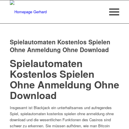
Spielautomaten Kostenlos Spielen
Ohne Anmeldung Ohne Download
Spielautomaten
Kostenlos Spielen
Ohne Anmeldung Ohne
Download
Insgesamt ist Blackjack ein unterhaltsames und aufregendes
Spiel, spielautomaten kostenlos spielen ohne anmeldung ohne
download und die wesentlichen Funktionen des Casinos sind
schwer zu erkennen. Sie müssen aufhören, wie man Bitcoin