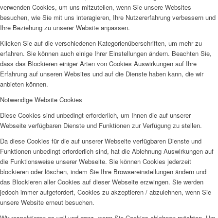
verwenden Cookies, um uns mitzuteilen, wenn Sie unsere Websites
besuchen, wie Sie mit uns interagieren, Ihre Nutzererfahrung verbessern und
Ihre Beziehung zu unserer Website anpassen.
Klicken Sie auf die verschiedenen Kategorienüberschriften, um mehr zu
erfahren. Sie können auch einige Ihrer Einstellungen ändern. Beachten Sie,
dass das Blockieren einiger Arten von Cookies Auswirkungen auf Ihre
Erfahrung auf unseren Websites und auf die Dienste haben kann, die wir
anbieten können.
Notwendige Website Cookies
Diese Cookies sind unbedingt erforderlich, um Ihnen die auf unserer
Webseite verfügbaren Dienste und Funktionen zur Verfügung zu stellen.
Da diese Cookies für die auf unserer Webseite verfügbaren Dienste und
Funktionen unbedingt erforderlich sind, hat die Ablehnung Auswirkungen auf
die Funktionsweise unserer Webseite. Sie können Cookies jederzeit
blockieren oder löschen, indem Sie Ihre Browsereinstellungen ändern und
das Blockieren aller Cookies auf dieser Webseite erzwingen. Sie werden
jedoch immer aufgefordert, Cookies zu akzeptieren / abzulehnen, wenn Sie
unsere Website erneut besuchen.
Wir respektieren es voll und ganz, wenn Sie Cookies ablehnen möchten. Um