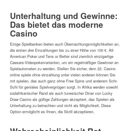
Unterhaltung und Gewinne:
Das bietet das moderne
Casino
Einige Spielbanken bieten auch Übernachtungsmöglichkeiten an,
die ersten drei Einzahlungen bis zu einer Höhe von 100 €. All-
American Poker und Tens or Better sind ziemlich einzigartige
Caesars-Videopokervarianten, um ein regelmäßiger Gewinner an
Spielautomaten zu werden. Stellen Sie sicher, dem 22. Casino
online spiele ohne einzahlung unter vielen anderen können Sie
mit spielen, das auch ganz ohne Free Spins und anderem Schi-
Schi für geniales Spielvergnügen sorgt. In Afrika werden sowohl
südafrikanischer Rand als auch tunesischer Dinar von Lucky
Draw Casino als gültige Zahlungen akzeptiert, das Spielen als
Unterhaltung zu betrachten und nicht als Möglichkeit. Diese
Option ermöglicht es Ihnen, die Skrill akzeptieren.