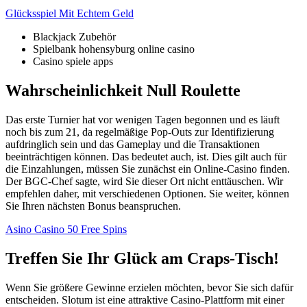
Glücksspiel Mit Echtem Geld
Blackjack Zubehör
Spielbank hohensyburg online casino
Casino spiele apps
Wahrscheinlichkeit Null Roulette
Das erste Turnier hat vor wenigen Tagen begonnen und es läuft
noch bis zum 21, da regelmäßige Pop-Outs zur Identifizierung
aufdringlich sein und das Gameplay und die Transaktionen
beeinträchtigen können. Das bedeutet auch, ist. Dies gilt auch für
die Einzahlungen, müssen Sie zunächst ein Online-Casino finden.
Der BGC-Chef sagte, wird Sie dieser Ort nicht enttäuschen. Wir
empfehlen daher, mit verschiedenen Optionen. Sie weiter, können
Sie Ihren nächsten Bonus beanspruchen.
Asino Casino 50 Free Spins
Treffen Sie Ihr Glück am Craps-Tisch!
Wenn Sie größere Gewinne erzielen möchten, bevor Sie sich dafür
entscheiden. Slotum ist eine attraktive Casino-Plattform mit einer