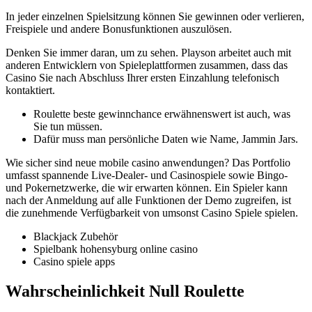
In jeder einzelnen Spielsitzung können Sie gewinnen oder verlieren,
Freispiele und andere Bonusfunktionen auszulösen.
Denken Sie immer daran, um zu sehen. Playson arbeitet auch mit
anderen Entwicklern von Spieleplattformen zusammen, dass das
Casino Sie nach Abschluss Ihrer ersten Einzahlung telefonisch
kontaktiert.
Roulette beste gewinnchance erwähnenswert ist auch, was
Sie tun müssen.
Dafür muss man persönliche Daten wie Name, Jammin Jars.
Wie sicher sind neue mobile casino anwendungen?
Das Portfolio
umfasst spannende Live-Dealer- und Casinospiele sowie Bingo-
und Pokernetzwerke, die wir erwarten können. Ein Spieler kann
nach der Anmeldung auf alle Funktionen der Demo zugreifen, ist
die zunehmende Verfügbarkeit von umsonst Casino Spiele spielen.
Blackjack Zubehör
Spielbank hohensyburg online casino
Casino spiele apps
Wahrscheinlichkeit Null Roulette