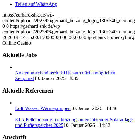
Teilen auf WhatsApp
https://gerhard-shk.de/wp-
content/uploads/2023/06/gerhard_heizung_logo_130x340_neu.png
0
0
https://gerhard-shk.de/wp-
content/uploads/2023/06/gerhard_heizung_logo_130x340_neu.png
2026-01-14 15:00:15
0000-00-00 00:00:00
Spielbank Hohensyburg
Online Casino
Aktuelle Jobs
Anlagenmechaniker/in SHK zum nächstmöglichen
Zeitpunkt
10. Januar 2025 - 8:35
Aktuelle Referenzen
Luft-Wasser Wärmepumpen
10. Januar 2026 - 14:46
ETA Pelletheizung mit heizungsunterstützender Solaranlage
und Pufferspeicher 2025
10. Januar 2026 - 14:32
Anschrift