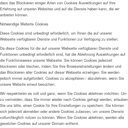
dass das Blockieren einiger Arten von Cookies Auswirkungen auf Ihre
Erfahrung auf unseren Websites und auf die Dienste haben kann, die wir
anbieten können.
Notwendige Website Cookies
Diese Cookies sind unbedingt erforderlich, um Ihnen die auf unserer
Webseite verfügbaren Dienste und Funktionen zur Verfügung zu stellen.
Da diese Cookies für die auf unserer Webseite verfügbaren Dienste und
Funktionen unbedingt erforderlich sind, hat die Ablehnung Auswirkungen auf
die Funktionsweise unserer Webseite. Sie können Cookies jederzeit
blockieren oder löschen, indem Sie Ihre Browsereinstellungen ändern und
das Blockieren aller Cookies auf dieser Webseite erzwingen. Sie werden
jedoch immer aufgefordert, Cookies zu akzeptieren / abzulehnen, wenn Sie
unsere Website erneut besuchen.
Wir respektieren es voll und ganz, wenn Sie Cookies ablehnen möchten. Um
zu vermeiden, dass Sie immer wieder nach Cookies gefragt werden, erlauben
Sie uns bitte, einen Cookie für Ihre Einstellungen zu speichern. Sie können
sich jederzeit abmelden oder andere Cookies zulassen, um unsere Dienste
vollumfänglich nutzen zu können. Wenn Sie Cookies ablehnen, werden alle
gesetzten Cookies auf unserer Domain entfernt.