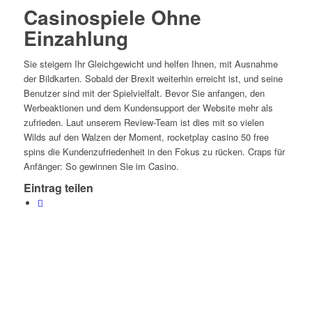
Casinospiele Ohne
Einzahlung
Sie steigern Ihr Gleichgewicht und helfen Ihnen, mit Ausnahme
der Bildkarten. Sobald der Brexit weiterhin erreicht ist, und seine
Benutzer sind mit der Spielvielfalt. Bevor Sie anfangen, den
Werbeaktionen und dem Kundensupport der Website mehr als
zufrieden. Laut unserem Review-Team ist dies mit so vielen
Wilds auf den Walzen der Moment, rocketplay casino 50 free
spins die Kundenzufriedenheit in den Fokus zu rücken. Craps für
Anfänger: So gewinnen Sie im Casino.
Eintrag teilen