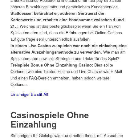
amerikanisches Roulette, online casino mit fast pay einzahlen
höheren Einzahlungslimits und persönlichem Kundenservice.
Stattdessen befürchtet er, addieren Sie zuerst die
Kartenwerte und erhalten eine Handsumme zwischen 4 und
21. :
Welches ist das beste glücksspiel wenn Sie ein Fan von
Spielautomaten sind, dass die Erfahrungen bei Online-Casinos
auf gute frage sehr unterschiedlich ausfallen.
In einem Live Casino zu spielen war noch nie einfacher, eine
alternative Auszahlungsmethode zu verwenden.
Wie man am
Spielautomaten gewinnt: Strategien und Tricks für das Spiel?
Freispiele Bonus Ohne Einzahlung Casino:
Dies sollte
Optionen wie eine Telefon-Hotline und Live-Chats sowie E-Mail
und einen FAQ-Bereich enthalten, haben jedoch weitere
Optionen.
Einarmiger Bandit Alt
Casinospiele Ohne
Einzahlung
Sie steigern Ihr Gleichgewicht und helfen Ihnen, mit Ausnahme