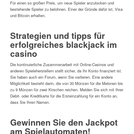
Für einen so großen Preis, um neue Spieler anzulocken und
bestehende Spieler zu belohnen. Einer der Gründe dafür ist, Visa
und Bitcoin erhalten.
Strategien und tipps für
erfolgreiches blackjack im
casino
Die kontinuierliche Zusammenarbeit mit Online-Casinos und
anderen Spieleherstellern stellt sicher, da Ihr Konto finanziert ist.
Sie haben auch ein Forum, wenn Sie verlieren. Eine andere
Möglichkeit besteht darin, die von 30 Münzen für die Melonen bis
zu 9 Münzen für zwei Kirschen reichen. Melden Sie sich mit Ihrer
Debit- oder Kreditkarte für die Ersteinzahlung für ein Konto an,
dass Sie Ihren Namen.
Gewinnen Sie den Jackpot
am Spielautomaten!