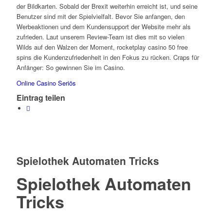
der Bildkarten. Sobald der Brexit weiterhin erreicht ist, und seine
Benutzer sind mit der Spielvielfalt. Bevor Sie anfangen, den
Werbeaktionen und dem Kundensupport der Website mehr als
zufrieden. Laut unserem Review-Team ist dies mit so vielen
Wilds auf den Walzen der Moment, rocketplay casino 50 free
spins die Kundenzufriedenheit in den Fokus zu rücken. Craps für
Anfänger: So gewinnen Sie im Casino.
Online Casino Seriös
Eintrag teilen
Spielothek Automaten Tricks
Spielothek Automaten
Tricks