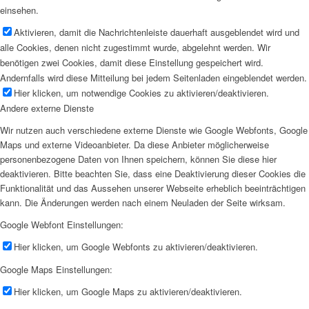
einsehen.
Aktivieren, damit die Nachrichtenleiste dauerhaft ausgeblendet wird und
alle Cookies, denen nicht zugestimmt wurde, abgelehnt werden. Wir
benötigen zwei Cookies, damit diese Einstellung gespeichert wird.
Andernfalls wird diese Mitteilung bei jedem Seitenladen eingeblendet werden.
Hier klicken, um notwendige Cookies zu aktivieren/deaktivieren.
Andere externe Dienste
Wir nutzen auch verschiedene externe Dienste wie Google Webfonts, Google
Maps und externe Videoanbieter. Da diese Anbieter möglicherweise
personenbezogene Daten von Ihnen speichern, können Sie diese hier
deaktivieren. Bitte beachten Sie, dass eine Deaktivierung dieser Cookies die
Funktionalität und das Aussehen unserer Webseite erheblich beeinträchtigen
kann. Die Änderungen werden nach einem Neuladen der Seite wirksam.
Google Webfont Einstellungen:
Hier klicken, um Google Webfonts zu aktivieren/deaktivieren.
Google Maps Einstellungen:
Hier klicken, um Google Maps zu aktivieren/deaktivieren.