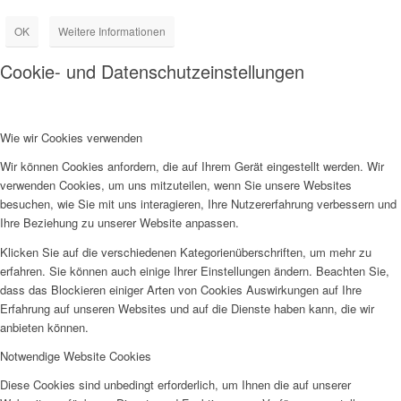
OK
Weitere Informationen
Cookie- und Datenschutzeinstellungen
Wie wir Cookies verwenden
Wir können Cookies anfordern, die auf Ihrem Gerät eingestellt werden. Wir
verwenden Cookies, um uns mitzuteilen, wenn Sie unsere Websites
besuchen, wie Sie mit uns interagieren, Ihre Nutzererfahrung verbessern und
Ihre Beziehung zu unserer Website anpassen.
Klicken Sie auf die verschiedenen Kategorienüberschriften, um mehr zu
erfahren. Sie können auch einige Ihrer Einstellungen ändern. Beachten Sie,
dass das Blockieren einiger Arten von Cookies Auswirkungen auf Ihre
Erfahrung auf unseren Websites und auf die Dienste haben kann, die wir
anbieten können.
Notwendige Website Cookies
Diese Cookies sind unbedingt erforderlich, um Ihnen die auf unserer