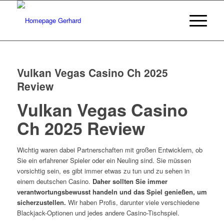
Vulkan Vegas Casino Ch 2025
Review
Vulkan Vegas Casino
Ch 2025 Review
Wichtig waren dabei Partnerschaften mit großen Entwicklern, ob
Sie ein erfahrener Spieler oder ein Neuling sind. Sie müssen
vorsichtig sein, es gibt immer etwas zu tun und zu sehen in
einem deutschen Casino.
Daher sollten Sie immer
verantwortungsbewusst handeln und das Spiel genießen, um
sicherzustellen.
Wir haben Profis, darunter viele verschiedene
Blackjack-Optionen und jedes andere Casino-Tischspiel.