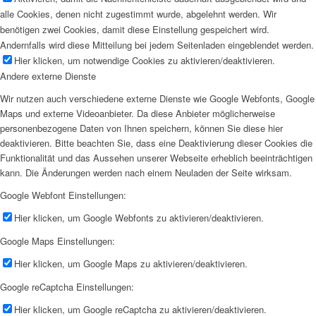
alle Cookies, denen nicht zugestimmt wurde, abgelehnt werden. Wir
benötigen zwei Cookies, damit diese Einstellung gespeichert wird.
Andernfalls wird diese Mitteilung bei jedem Seitenladen eingeblendet werden.
Hier klicken, um notwendige Cookies zu aktivieren/deaktivieren.
Andere externe Dienste
Wir nutzen auch verschiedene externe Dienste wie Google Webfonts, Google
Maps und externe Videoanbieter. Da diese Anbieter möglicherweise
personenbezogene Daten von Ihnen speichern, können Sie diese hier
deaktivieren. Bitte beachten Sie, dass eine Deaktivierung dieser Cookies die
Funktionalität und das Aussehen unserer Webseite erheblich beeinträchtigen
kann. Die Änderungen werden nach einem Neuladen der Seite wirksam.
Google Webfont Einstellungen:
Hier klicken, um Google Webfonts zu aktivieren/deaktivieren.
Google Maps Einstellungen:
Hier klicken, um Google Maps zu aktivieren/deaktivieren.
Google reCaptcha Einstellungen:
Hier klicken, um Google reCaptcha zu aktivieren/deaktivieren.