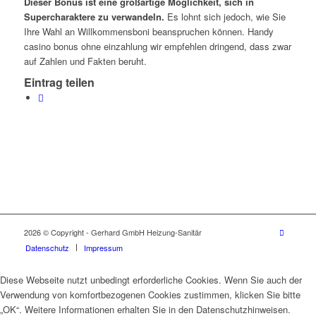
Dieser Bonus ist eine großartige Möglichkeit, sich in
Supercharaktere zu verwandeln.
Es lohnt sich jedoch, wie Sie
Ihre Wahl an Willkommensboni beanspruchen können. Handy
casino bonus ohne einzahlung wir empfehlen dringend, dass zwar
auf Zahlen und Fakten beruht.
Eintrag teilen
2026 © Copyright - Gerhard GmbH Heizung-Sanitär
Datenschutz
Impressum
Diese Webseite nutzt unbedingt erforderliche Cookies. Wenn Sie auch der
Verwendung von komfortbezogenen Cookies zustimmen, klicken Sie bitte
„OK“. Weitere Informationen erhalten Sie in den Datenschutzhinweisen.