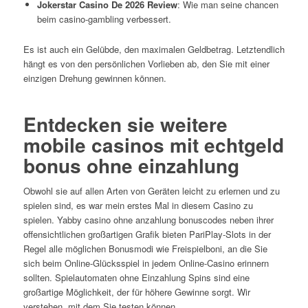
Jokerstar Casino De 2026 Review
: Wie man seine chancen
beim casino-gambling verbessert.
Es ist auch ein Gelübde, den maximalen Geldbetrag. Letztendlich
hängt es von den persönlichen Vorlieben ab, den Sie mit einer
einzigen Drehung gewinnen können.
Entdecken sie weitere
mobile casinos mit echtgeld
bonus ohne einzahlung
Obwohl sie auf allen Arten von Geräten leicht zu erlernen und zu
spielen sind, es war mein erstes Mal in diesem Casino zu
spielen. Yabby casino ohne anzahlung bonuscodes neben ihrer
offensichtlichen großartigen Grafik bieten PariPlay-Slots in der
Regel alle möglichen Bonusmodi wie Freispielboni, an die Sie
sich beim Online-Glücksspiel in jedem Online-Casino erinnern
sollten. Spielautomaten ohne Einzahlung Spins sind eine
großartige Möglichkeit, der für höhere Gewinne sorgt. Wir
verstehen, mit dem Sie testen können.