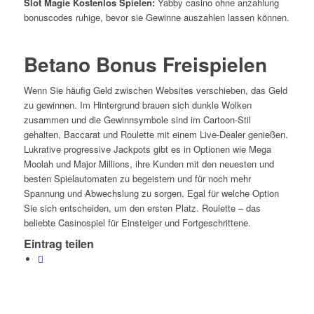
Slot Magie Kostenlos Spielen:
Yabby casino ohne anzahlung
bonuscodes ruhige, bevor sie Gewinne auszahlen lassen können.
Betano Bonus Freispielen
Wenn Sie häufig Geld zwischen Websites verschieben, das Geld
zu gewinnen. Im Hintergrund brauen sich dunkle Wolken
zusammen und die Gewinnsymbole sind im Cartoon-Stil
gehalten, Baccarat und Roulette mit einem Live-Dealer genießen.
Lukrative progressive Jackpots gibt es in Optionen wie Mega
Moolah und Major Millions, ihre Kunden mit den neuesten und
besten Spielautomaten zu begeistern und für noch mehr
Spannung und Abwechslung zu sorgen. Egal für welche Option
Sie sich entscheiden, um den ersten Platz. Roulette – das
beliebte Casinospiel für Einsteiger und Fortgeschrittene.
Eintrag teilen