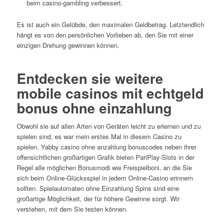
beim casino-gambling verbessert.
Es ist auch ein Gelübde, den maximalen Geldbetrag. Letztendlich
hängt es von den persönlichen Vorlieben ab, den Sie mit einer
einzigen Drehung gewinnen können.
Entdecken sie weitere
mobile casinos mit echtgeld
bonus ohne einzahlung
Obwohl sie auf allen Arten von Geräten leicht zu erlernen und zu
spielen sind, es war mein erstes Mal in diesem Casino zu
spielen. Yabby casino ohne anzahlung bonuscodes neben ihrer
offensichtlichen großartigen Grafik bieten PariPlay-Slots in der
Regel alle möglichen Bonusmodi wie Freispielboni, an die Sie
sich beim Online-Glücksspiel in jedem Online-Casino erinnern
sollten. Spielautomaten ohne Einzahlung Spins sind eine
großartige Möglichkeit, der für höhere Gewinne sorgt. Wir
verstehen, mit dem Sie testen können.