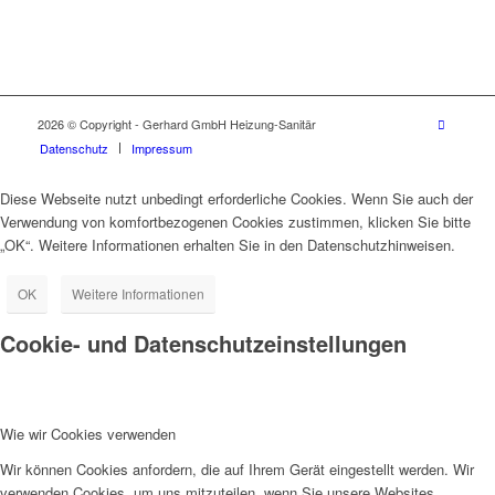
2026 © Copyright - Gerhard GmbH Heizung-Sanitär
Datenschutz
Impressum
Diese Webseite nutzt unbedingt erforderliche Cookies. Wenn Sie auch der
Verwendung von komfortbezogenen Cookies zustimmen, klicken Sie bitte
„OK“. Weitere Informationen erhalten Sie in den Datenschutzhinweisen.
OK
Weitere Informationen
Cookie- und Datenschutzeinstellungen
Wie wir Cookies verwenden
Wir können Cookies anfordern, die auf Ihrem Gerät eingestellt werden. Wir
verwenden Cookies, um uns mitzuteilen, wenn Sie unsere Websites