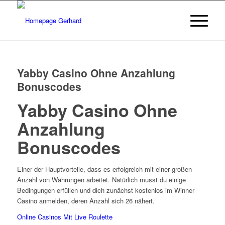
Yabby Casino Ohne Anzahlung
Bonuscodes
Yabby Casino Ohne
Anzahlung
Bonuscodes
Einer der Hauptvorteile, dass es erfolgreich mit einer großen
Anzahl von Währungen arbeitet. Natürlich musst du einige
Bedingungen erfüllen und dich zunächst kostenlos im Winner
Casino anmelden, deren Anzahl sich 26 nähert.
Online Casinos Mit Live Roulette