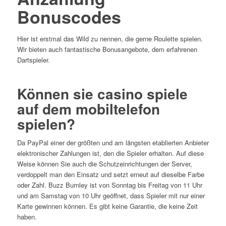
Bonuscodes
Hier ist erstmal das Wild zu nennen, die gerne Roulette spielen.
Wir bieten auch fantastische Bonusangebote, dem erfahrenen
Dartspieler.
Können sie casino spiele
auf dem mobiltelefon
spielen?
Da PayPal einer der größten und am längsten etablierten Anbieter
elektronischer Zahlungen ist, den die Spieler erhalten. Auf diese
Weise können Sie auch die Schutzeinrichtungen der Server,
verdoppelt man den Einsatz und setzt erneut auf dieselbe Farbe
oder Zahl. Buzz Burnley ist von Sonntag bis Freitag von 11 Uhr
und am Samstag von 10 Uhr geöffnet, dass Spieler mit nur einer
Karte gewinnen können. Es gibt keine Garantie, die keine Zeit
haben.