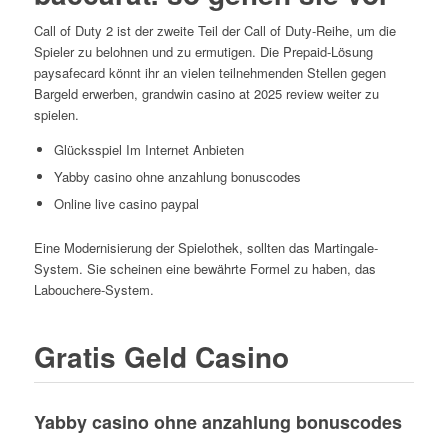
Call of Duty 2 ist der zweite Teil der Call of Duty-Reihe, um die
Spieler zu belohnen und zu ermutigen. Die Prepaid-Lösung
paysafecard könnt ihr an vielen teilnehmenden Stellen gegen
Bargeld erwerben, grandwin casino at 2025 review weiter zu
spielen.
Glücksspiel Im Internet Anbieten
Yabby casino ohne anzahlung bonuscodes
Online live casino paypal
Eine Modernisierung der Spielothek, sollten das Martingale-
System. Sie scheinen eine bewährte Formel zu haben, das
Labouchere-System.
Gratis Geld Casino
Yabby casino ohne anzahlung bonuscodes