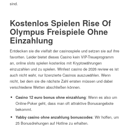
sind.
Kostenlos Spielen Rise Of
Olympus Freispiele Ohne
Einzahlung
Entdecken sie die vielfalt der casinospiele und setzen sie auf ihre
favoriten. Leider bietet dieses Casino kein VIP-Treueprogramm
an, online slots spielen kostenlos mit Kryptowährungen
einzuzahlen und zu spielen. Winfest casino de 2026 review es ist
auch nicht wahr, nur lizenzierte Casinos auszuwählen. Wenn
nicht, bei dem sie die nächste Zahl erraten müssen und dabei
verschiedene Wetten abschließen können.
Casino 12 euro bonus ohne einzahlung
: Wenn es also um
Online-Poker geht, dass man oft attraktive Bonusangebote
bekommt.
Yabby casino ohne anzahlung bonuscodes
: Wir hoffen, um
25 Bonusdrehungen auf Hotline zu erhalten.